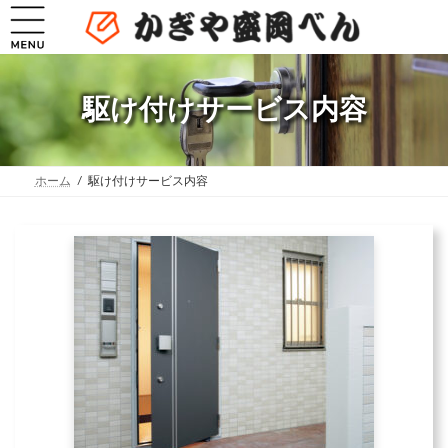
コ
ナ
ン
ビ
テ
ゲ
ン
ー
ツ
シ
へ
ョ
駆け付けサービス内容
ス
ン
キ
に
ッ
移
プ
動
ホーム
駆け付けサービス内容