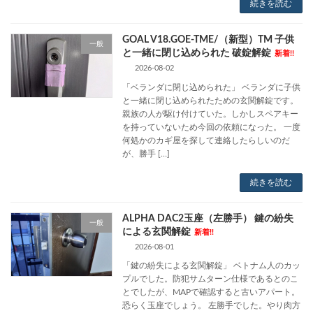
続きを読む
GOAL V18.GOE-TME/（新型）TM 子供
一般
と一緒に閉じ込められた 破錠解錠
新着!!
2026-08-02
「ベランダに閉じ込められた」 ベランダに子供
と一緒に閉じ込められたための玄関解錠です。
親族の人が駆け付けていた。しかしスペアキー
を持っていないため今回の依頼になった。 一度
何処かのカギ屋を探して連絡したらしいのだ
が、勝手 […]
続きを読む
ALPHA DAC2玉座（左勝手） 鍵の紛失
一般
による玄関解錠
新着!!
2026-08-01
「鍵の紛失による玄関解錠」 ベトナム人のカッ
プルでした。防犯サムターン仕様であるとのこ
とでしたが、MAPで確認すると古いアパート。
恐らく玉座でしょう。 左勝手でした。やり肉方