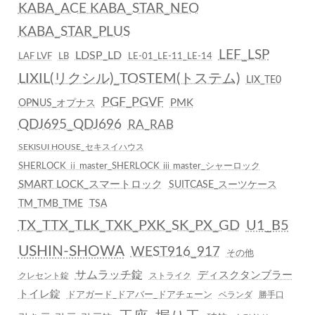
KABA_ACE KABA_STAR_NEO
KABA_STAR_PLUS
LEF_LSP
LDSP_LD
LAF LVF
LB
LE-01_LE-11_LE-14
LIXIL(リクシル)_TOSTEM(トステム)
LIX_TE0
PGF_PGVF
PMK
OPNUS_オプナス
QDJ695_QDJ696
RA_RAB
SEKISUI HOUSE_セキスイハウス
SHERLOCK ⅱ master_SHERLOCK ⅲ master_シャーロック
SMART LOCK_スマートロック
SUITCASE_スーツケース
TM_TMB_TME
TSA
TX_TTX_TLK_TXK_PXK_SK_PX_GD
U1_B5
USHIN-SHOWA
WEST916_917
その他
サムラッチ錠
ディスクタンブラー
クレセント錠
ストライク
トイレ錠
ドアガード_ドアバー_ドアチェーン
ベランダ
勝手口