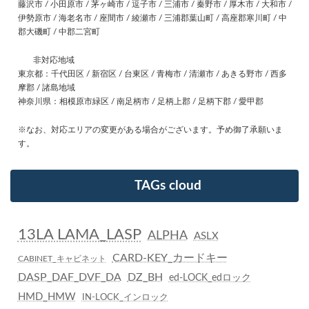
藤沢市 / 小田原市 / 茅ヶ崎市 / 逗子市 / 三浦市 / 秦野市 / 厚木市 / 大和市 /
伊勢原市 / 海老名市 / 座間市 / 綾瀬市 / 三浦郡葉山町 / 高座郡寒川町 / 中
郡大磯町 / 中郡二宮町
非対応地域
東京都：千代田区 / 新宿区 / 台東区 / 青梅市 / 清瀬市 / あきる野市 / 西多
摩郡 / 諸島地域
神奈川県：相模原市緑区 / 南足柄市 / 足柄上郡 / 足柄下郡 / 愛甲郡
※なお、対応エリアの変更がある場合がございます。予め御了承願いま
す。
TAGs cloud
13LA LAMA_LASP
ALPHA
ASLX
CARD-KEY_カードキー
CABINET_キャビネット
DASP_DAF_DVF_DA
DZ_BH
ed-LOCK_edロック
HMD_HMW
IN-LOCK_インロック