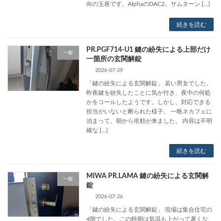
向の玉座です。AlphaのDAC2。サムターン […]
続きを読む
PR.PGF714-U1 鍵の紛失による上部だけ
一般
一箇所の玄関解錠
2026-07-29
「鍵の紛失による玄関解錠」 若い男女でした。
昨夜鍵を紛失したことに気が付き、夜中の何処
かをコールしたようです。しかし、対応できる
担当がいないと断られた様子。 一晩ネカフェに
泊まって、朝から依頼が来ました。 内容は不明
確な […]
続きを読む
MIWA PR.LAMA 鍵の紛失による玄関解
一般
錠
2026-07-26
「鍵の紛失による玄関解錠」 現場は集合住宅の
4階でした。この時期は気温も上がって暑くな