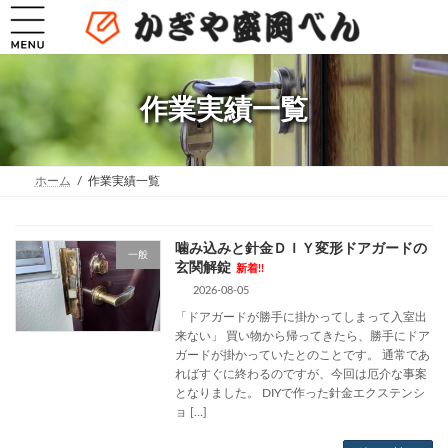
コ
ナ
ン
ビ
テ
ゲ
ン
ー
ツ
シ
へ
ョ
作業実績一覧
ス
ン
キ
に
ッ
移
プ
動
ホーム
作業実績一覧
噛み込みと針金ＤＩＹ変形ドアガードの
一般
玄関解錠
新着!!
2026-08-05
「ドアガードが勝手に掛かってしまって入室出
来ない」 買い物から帰ってきたら、勝手にドア
ガードが掛かっていたとのことです。 通常であ
ればすぐに終わるのですが、今回は厄介な事案
となりました。 DIYで作った針金エクステンシ
ョ […]