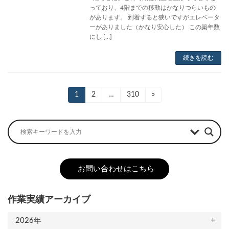
っており、4階までの移動はかなりつらいもの
があります。 到着すると狭いですがエレベータ
ーがありました（かなり安心した） この築年数
にし […]
続きを読む
投
固
1
固
2
…
固
310
»
定
定
定
稿
ペ
ペ
ペ
ー
ー
ー
の
ジ
ジ
ジ
ペ
ー
お問い合わせはこちら
ジ
送
作業実績アーカイブ
り
2026年