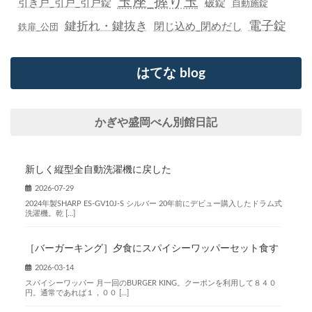
玉座_握り玉
引き戸_引戸_引戸錠
破錠
自動施錠
鍵折れ・鍵抜き
電子錠
閉じ込め_閉めだし
鉄扉_公団
はてな blog
かぎや盛岡べん別館日記
新しく縦型全自動洗濯機に戻した
2026-07-29
2024年製SHARP ES-GV10J-S シルバー 20年前にデビュー購入したドラム式
洗濯機。乾 […]
［バーガーキング］夕食にスパイシーワッパーセット食す
2026-03-14
スパイシーワッパー 月一回のBURGER KING。クーポンを利用して８４０
円。通常であれば１，００ […]