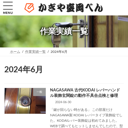
コ
ナ
ン
ビ
テ
ゲ
ン
ー
ツ
シ
へ
ョ
作業実績一覧
ス
ン
キ
に
ッ
移
プ
動
ホーム
作業実績一覧
2024年6月
2024年6月
NAGASAWA 古代KODAI レバーハンド
一般
ル装飾玄関錠の動作不具合点検と修理
2024-06-30
「鍵が回らない時がある」 この部屋だけ
NAGASAWA製 KODAI レバータイプ装飾錠でし
た。KODAIレバー装飾錠は初めてみました。
WEBで調べてもヒットしませんでしたので、型