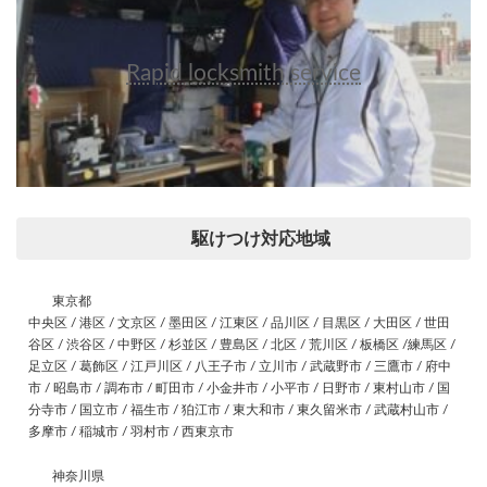
Rapid locksmith service
駆けつけ対応地域
東京都
中央区 / 港区 / 文京区 / 墨田区 / 江東区 / 品川区 / 目黒区 / 大田区 / 世田
谷区 / 渋谷区 / 中野区 / 杉並区 / 豊島区 / 北区 / 荒川区 / 板橋区 /練馬区 /
足立区 / 葛飾区 / 江戸川区 / 八王子市 / 立川市 / 武蔵野市 / 三鷹市 / 府中
市 / 昭島市 / 調布市 / 町田市 / 小金井市 / 小平市 / 日野市 / 東村山市 / 国
分寺市 / 国立市 / 福生市 / 狛江市 / 東大和市 / 東久留米市 / 武蔵村山市 /
多摩市 / 稲城市 / 羽村市 / 西東京市
神奈川県