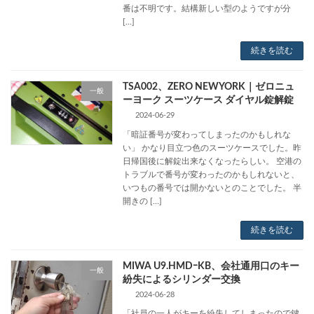
番は不明です。結構新しい型のようですが分
[…]
続きを読む
TSA002、ZERO NEWYORK｜ゼロニュ
一般
ーヨーク スーツケース ダイヤル錠解錠
2024-06-29
「暗証番号が変わってしまったのかもしれな
い」 かなり目立つ色のスーツケースでした。昨
日帰国後に解錠出来なくなったらしい。 空港の
トラブルで番号が変わったのかもしれないと、
いつもの番号では開かないとのことでした。 半
開きの […]
続きを読む
MIWA U9.HMDｰKB、会社通用口のキー
一般
紛失によるシリンダー交換
2024-06-28
「社員の一人がキーを紛失してしまったので鍵