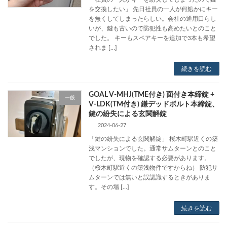
を交換したい」 先日社員の一人が何処かにキー
を無くしてしまったらしい。会社の通用口らし
いが、鍵も古いので防犯性も高めたいとのこと
でした。 キーもスペアキーを追加で3本も希望
されま […]
続きを読む
GOAL V-MHJ(TME付き) 面付き本締錠 +
一般
V-LDK(TM付き) 鎌デッドボルト本締錠、
鍵の紛失による玄関解錠
2024-06-27
「鍵の紛失による玄関解錠」 桜木町駅近くの築
浅マンションでした。通常サムターンとのこと
でしたが、現物を確認する必要があります。
（桜木町駅近くの築浅物件ですからね） 防犯サ
ムターンでは無いと誤認識するときがありま
す。その場 […]
続きを読む