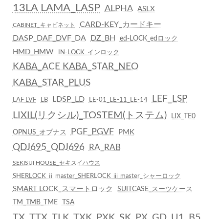
13LA LAMA_LASP
ALPHA
ASLX
CARD-KEY_カードキー
CABINET_キャビネット
DASP_DAF_DVF_DA
DZ_BH
ed-LOCK_edロック
HMD_HMW
IN-LOCK_インロック
KABA_ACE KABA_STAR_NEO
KABA_STAR_PLUS
LEF_LSP
LDSP_LD
LAF LVF
LB
LE-01_LE-11_LE-14
LIXIL(リクシル)_TOSTEM(トステム)
LIX_TE0
PGF_PGVF
PMK
OPNUS_オプナス
QDJ695_QDJ696
RA_RAB
SEKISUI HOUSE_セキスイハウス
SHERLOCK ⅱ master_SHERLOCK ⅲ master_シャーロック
SMART LOCK_スマートロック
SUITCASE_スーツケース
TM_TMB_TME
TSA
TX_TTX_TLK_TXK_PXK_SK_PX_GD
U1_B5