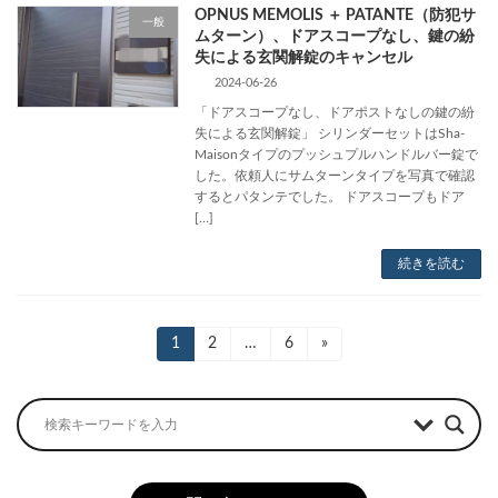
OPNUS MEMOLIS ＋ PATANTE（防犯サ
一般
ムターン）、ドアスコープなし、鍵の紛
失による玄関解錠のキャンセル
2024-06-26
「ドアスコープなし、ドアポストなしの鍵の紛
失による玄関解錠」 シリンダーセットはSha-
Maisonタイプのプッシュプルハンドルバー錠で
した。依頼人にサムターンタイプを写真で確認
するとパタンテでした。 ドアスコープもドア
[…]
続きを読む
投
固
1
固
2
…
固
6
»
定
定
定
稿
ペ
ペ
ペ
ー
ー
ー
の
ジ
ジ
ジ
ペ
ー