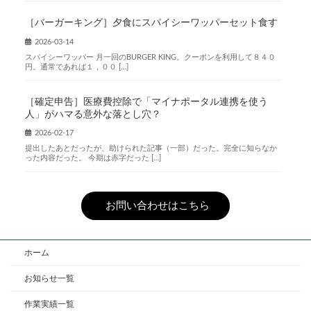
［バーガーキング］夕食にスパイシーワッパーセット食す
2026-03-14
スパイシーワッパー 月一回のBURGER KING。クーポンを利用して８４０
円。通常であれば１，００ […]
［確定申告］医療費控除で「マイナポータル連携を使う
人」がハマる意外な落とし穴？
2026-02-17
提出したあとだったが、助けられた記事（一部）だった。完全に知らなか
った内容だった。 今期は赤字だった […]
お問い合わせはこちら
ホーム
お知らせ一覧
作業実績一覧