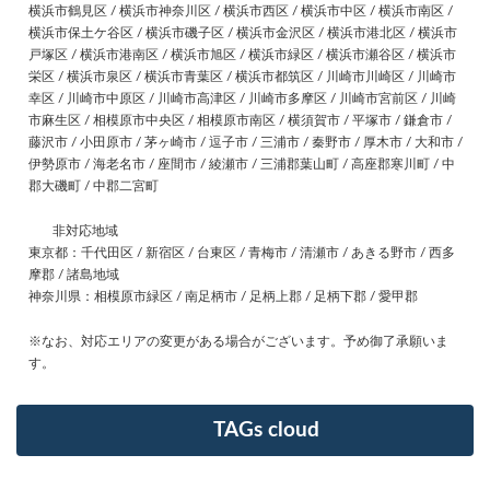
横浜市鶴見区 / 横浜市神奈川区 / 横浜市西区 / 横浜市中区 / 横浜市南区 /
横浜市保土ケ谷区 / 横浜市磯子区 / 横浜市金沢区 / 横浜市港北区 / 横浜市
戸塚区 / 横浜市港南区 / 横浜市旭区 / 横浜市緑区 / 横浜市瀬谷区 / 横浜市
栄区 / 横浜市泉区 / 横浜市青葉区 / 横浜市都筑区 / 川崎市川崎区 / 川崎市
幸区 / 川崎市中原区 / 川崎市高津区 / 川崎市多摩区 / 川崎市宮前区 / 川崎
市麻生区 / 相模原市中央区 / 相模原市南区 / 横須賀市 / 平塚市 / 鎌倉市 /
藤沢市 / 小田原市 / 茅ヶ崎市 / 逗子市 / 三浦市 / 秦野市 / 厚木市 / 大和市 /
伊勢原市 / 海老名市 / 座間市 / 綾瀬市 / 三浦郡葉山町 / 高座郡寒川町 / 中
郡大磯町 / 中郡二宮町
非対応地域
東京都：千代田区 / 新宿区 / 台東区 / 青梅市 / 清瀬市 / あきる野市 / 西多
摩郡 / 諸島地域
神奈川県：相模原市緑区 / 南足柄市 / 足柄上郡 / 足柄下郡 / 愛甲郡
※なお、対応エリアの変更がある場合がございます。予め御了承願いま
す。
TAGs cloud