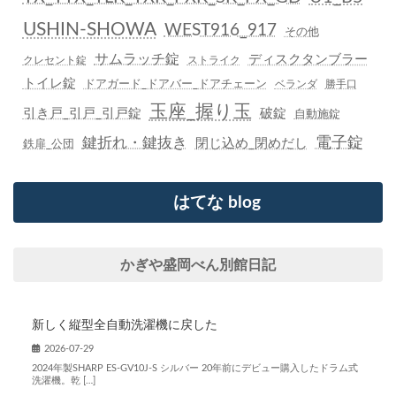
USHIN-SHOWA
WEST916_917
その他
サムラッチ錠
ディスクタンブラー
クレセント錠
ストライク
トイレ錠
ドアガード_ドアバー_ドアチェーン
ベランダ
勝手口
玉座_握り玉
引き戸_引戸_引戸錠
破錠
自動施錠
鍵折れ・鍵抜き
電子錠
閉じ込め_閉めだし
鉄扉_公団
はてな blog
かぎや盛岡べん別館日記
新しく縦型全自動洗濯機に戻した
2026-07-29
2024年製SHARP ES-GV10J-S シルバー 20年前にデビュー購入したドラム式
洗濯機。乾 […]