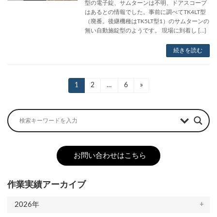
型の電子錠、サムターンは不明、ドアスコープ
はあるとの情報でした。事前に調べてTK4LT型
（廃番。後継機種はTK5LT型1）のサムターンの
無い自動施錠型のようです。 現場に到着し […]
続きを読む
投
固
1
固
2
…
固
6
»
定
定
定
稿
ペ
ペ
ペ
ー
ー
ー
の
ジ
ジ
ジ
ペ
ー
お問い合わせはこちら
ジ
送
作業実績アーカイブ
り
2026年