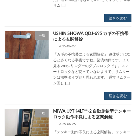
サム […]
続きを読む
USHIN SHOWA QDJ-695 カギの不携帯
一般
による玄関解錠
2025-06-27
「カギの不携帯による玄関解錠」 連休明けにな
ると多くなる事案ですね。築浅物件です。よく
見るWNシリンダーのダブルロックです。スマ
ートロックなど使っていないようで、サムター
ンは標準タイプだと思われます。 通常サムター
ン回し […]
続きを読む
MIWA U9TK4LT**-2 自動施錠型テンキー
一般
ロック動作不良による玄関解錠
2025-06-26
「テンキー動作不良による玄関解錠」 テンキー