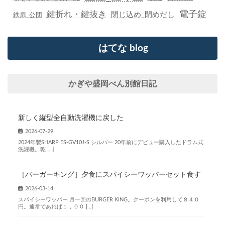
鍵折れ・鍵抜き
電子錠
閉じ込め_閉めだし
鉄扉_公団
はてな blog
かぎや盛岡べん別館日記
新しく縦型全自動洗濯機に戻した
2026-07-29
2024年製SHARP ES-GV10J-S シルバー 20年前にデビュー購入したドラム式
洗濯機。乾 […]
［バーガーキング］夕食にスパイシーワッパーセット食す
2026-03-14
スパイシーワッパー 月一回のBURGER KING。クーポンを利用して８４０
円。通常であれば１，００ […]