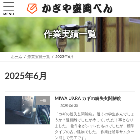
コ
ナ
ン
ビ
テ
ゲ
ン
ー
ツ
シ
へ
ョ
作業実績一覧
ス
ン
キ
に
ッ
移
プ
動
ホーム
作業実績一覧
2025年6月
2025年6月
MIWA U9.RA カギの紛失玄関解錠
一般
2025-06-30
「カギの紛失玄関解錠」 近くの学生さんでしょ
うか？遠距離でしたが待っていただく事となり
ました。 物件名がシャレたものでしたが、標準
タイプの古い建物でした。 作業は通常サムター
ン回しで完了です。