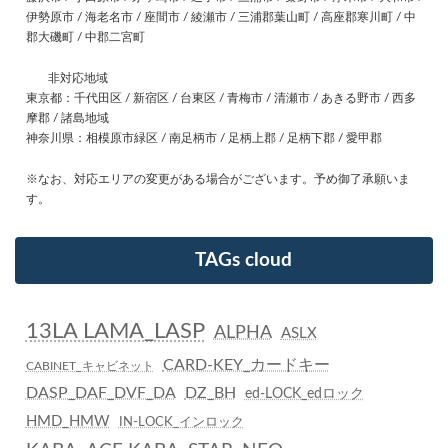
伊勢原市 / 海老名市 / 座間市 / 綾瀬市 / 三浦郡葉山町 / 高座郡寒川町 / 中
郡大磯町 / 中郡二宮町
非対応地域
東京都：千代田区 / 新宿区 / 台東区 / 青梅市 / 清瀬市 / あきる野市 / 西多
摩郡 / 諸島地域
神奈川県：相模原市緑区 / 南足柄市 / 足柄上郡 / 足柄下郡 / 愛甲郡
※なお、対応エリアの変更がある場合がございます。予め御了承願いま
す。
TAGs cloud
13LA LAMA_LASP
ALPHA
ASLX
CARD-KEY_カードキー
CABINET_キャビネット
DASP_DAF_DVF_DA
DZ_BH
ed-LOCK_edロック
HMD_HMW
IN-LOCK_インロック