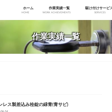
ホーム
作業実績一覧
駆け付けサービ
HOME
WORK ACHIEVEMENTS
SERVICES
作業実績一覧
ンレス製差込み栓錠の緑青(青サビ)
-06-14