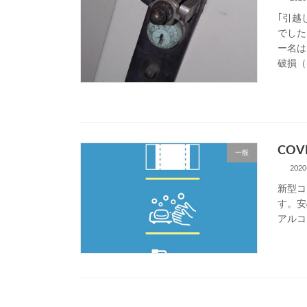
｢引越
でした
ー名は
破損（
CO
一般
2020
新型コ
す。安
アルコ