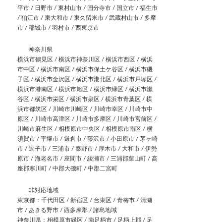
平市 / 日野市 / 東村山市 / 国分寺市 / 国立市 / 福生市
/ 狛江市 / 東大和市 / 東久留米市 / 武蔵村山市 / 多摩
市 / 稲城市 / 羽村市 / 西東京市
神奈川県
横浜市鶴見区 / 横浜市神奈川区 / 横浜市西区 / 横浜
市中区 / 横浜市南区 / 横浜市保土ケ谷区 / 横浜市磯
子区 / 横浜市金沢区 / 横浜市港北区 / 横浜市戸塚区 /
横浜市港南区 / 横浜市旭区 / 横浜市緑区 / 横浜市瀬
谷区 / 横浜市栄区 / 横浜市泉区 / 横浜市青葉区 / 横
浜市都筑区 / 川崎市川崎区 / 川崎市幸区 / 川崎市中
原区 / 川崎市高津区 / 川崎市多摩区 / 川崎市宮前区 /
川崎市麻生区 / 相模原市中央区 / 相模原市南区 / 横
須賀市 / 平塚市 / 鎌倉市 / 藤沢市 / 小田原市 / 茅ヶ崎
市 / 逗子市 / 三浦市 / 秦野市 / 厚木市 / 大和市 / 伊勢
原市 / 海老名市 / 座間市 / 綾瀬市 / 三浦郡葉山町 / 高
座郡寒川町 / 中郡大磯町 / 中郡二宮町
非対応地域
東京都：千代田区 / 新宿区 / 台東区 / 青梅市 / 清瀬
市 / あきる野市 / 西多摩郡 / 諸島地域
神奈川県：相模原市緑区 / 南足柄市 / 足柄上郡 / 足