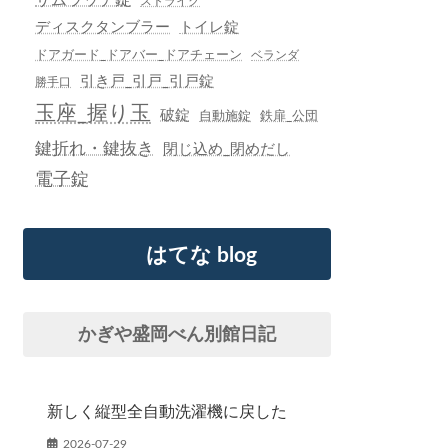
ストライク
ディスクタンブラー
トイレ錠
ドアガード_ドアバー_ドアチェーン
ベランダ
引き戸_引戸_引戸錠
勝手口
玉座_握り玉
破錠
自動施錠
鉄扉_公団
鍵折れ・鍵抜き
閉じ込め_閉めだし
電子錠
はてな blog
かぎや盛岡べん別館日記
新しく縦型全自動洗濯機に戻した
2026-07-29