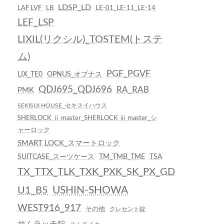
LDSP_LD
LAF LVF
LB
LE-01_LE-11_LE-14
LEF_LSP
LIXIL(リクシル)_TOSTEM(トステ
ム)
PGF_PGVF
LIX_TE0
OPNUS_オプナス
QDJ695_QDJ696
RA_RAB
PMK
SEKISUI HOUSE_セキスイハウス
SHERLOCK ⅱ master_SHERLOCK ⅲ master_シ
ャーロック
SMART LOCK_スマートロック
SUITCASE_スーツケース
TM_TMB_TME
TSA
TX_TTX_TLK_TXK_PXK_SK_PX_GD
USHIN-SHOWA
U1_B5
WEST916_917
その他
クレセント錠
サムラッチ錠