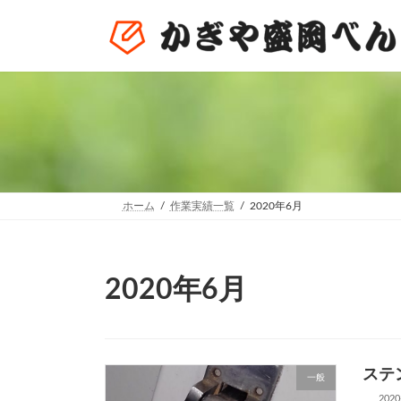
コ
ナ
ン
ビ
テ
ゲ
ン
ー
ツ
シ
へ
ョ
ス
ン
キ
に
ッ
移
プ
動
ホーム
作業実績一覧
2020年6月
2020年6月
ステ
一般
2020