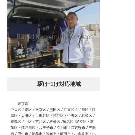
Rapid locksmith service
駆けつけ対応地域
東京都
中央区 / 港区 / 文京区 / 墨田区 / 江東区 / 品川区 / 目
黒区 / 大田区 / 世田谷区 / 渋谷区 / 中野区 / 杉並区 /
豊島区 / 北区 / 荒川区 / 板橋区 /練馬区 /足立区 / 葛
飾区 / 江戸川区 / 八王子市 / 立川市 / 武蔵野市 / 三鷹
市 / 府中市 / 昭島市 / 調布市 / 町田市 / 小金井市 / 小