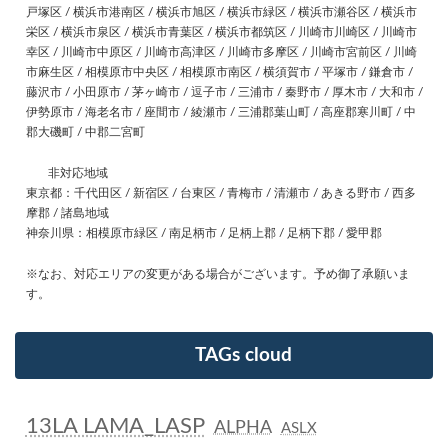
戸塚区 / 横浜市港南区 / 横浜市旭区 / 横浜市緑区 / 横浜市瀬谷区 / 横浜市
栄区 / 横浜市泉区 / 横浜市青葉区 / 横浜市都筑区 / 川崎市川崎区 / 川崎市
幸区 / 川崎市中原区 / 川崎市高津区 / 川崎市多摩区 / 川崎市宮前区 / 川崎
市麻生区 / 相模原市中央区 / 相模原市南区 / 横須賀市 / 平塚市 / 鎌倉市 /
藤沢市 / 小田原市 / 茅ヶ崎市 / 逗子市 / 三浦市 / 秦野市 / 厚木市 / 大和市 /
伊勢原市 / 海老名市 / 座間市 / 綾瀬市 / 三浦郡葉山町 / 高座郡寒川町 / 中
郡大磯町 / 中郡二宮町
非対応地域
東京都：千代田区 / 新宿区 / 台東区 / 青梅市 / 清瀬市 / あきる野市 / 西多
摩郡 / 諸島地域
神奈川県：相模原市緑区 / 南足柄市 / 足柄上郡 / 足柄下郡 / 愛甲郡
※なお、対応エリアの変更がある場合がございます。予め御了承願いま
す。
TAGs cloud
13LA LAMA_LASP
ALPHA
ASLX