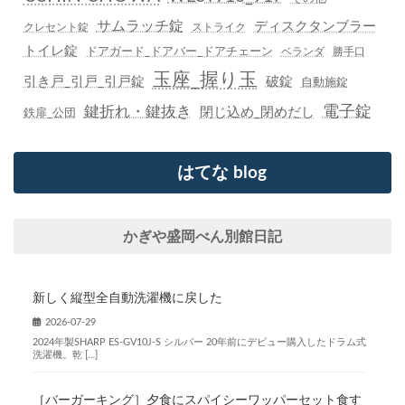
サムラッチ錠
ディスクタンブラー
クレセント錠
ストライク
トイレ錠
ドアガード_ドアバー_ドアチェーン
ベランダ
勝手口
玉座_握り玉
引き戸_引戸_引戸錠
破錠
自動施錠
鍵折れ・鍵抜き
電子錠
閉じ込め_閉めだし
鉄扉_公団
はてな blog
かぎや盛岡べん別館日記
新しく縦型全自動洗濯機に戻した
2026-07-29
2024年製SHARP ES-GV10J-S シルバー 20年前にデビュー購入したドラム式
洗濯機。乾 […]
［バーガーキング］夕食にスパイシーワッパーセット食す