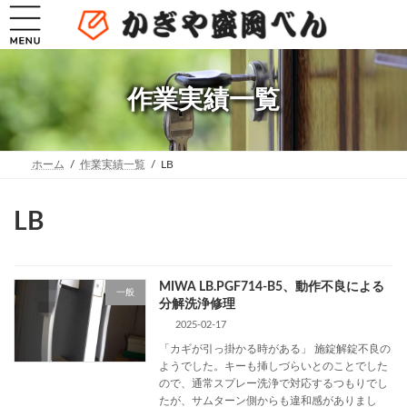
コ
ナ
ン
ビ
テ
ゲ
ン
ー
ツ
シ
へ
ョ
作業実績一覧
ス
ン
キ
に
ッ
移
プ
動
ホーム
作業実績一覧
LB
LB
MIWA LB.PGF714-B5、動作不良による
一般
分解洗浄修理
2025-02-17
「カギが引っ掛かる時がある」 施錠解錠不良の
ようでした。キーも挿しづらいとのことでした
ので、通常スプレー洗浄で対応するつもりでし
たが、サムターン側からも違和感がありまし