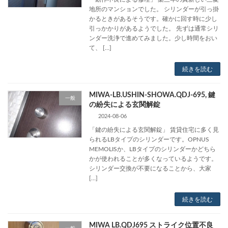
地所のマンションでした。 シリンダーが引っ掛
かるときがあるそうです。確かに回す時に少し
引っかかりがあるようでした。 先ずは通常シリ
ンダー洗浄で進めてみました。少し時間をおい
て、 […]
続きを読む
MIWA-LB.USHIN-SHOWA.QDJ-695, 鍵
一般
の紛失による玄関解錠
2024-08-06
「鍵の紛失による玄関解錠」 賃貸住宅に多く見
られるLBタイプのシリンダーです。OPNUS
MEMOLISか、LBタイプのシリンダーかどちら
かが使われることが多くなっているようです。
シリンダー交換が不要になることから、大家
[…]
続きを読む
MIWA LB.QDJ695 ストライク位置不良