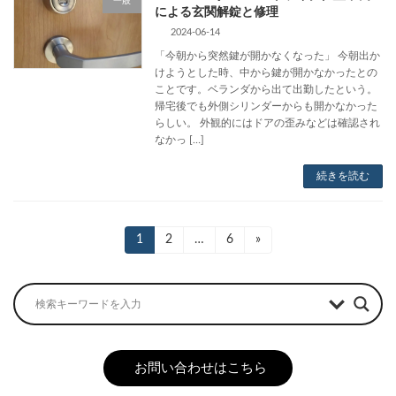
一般
による玄関解錠と修理
2024-06-14
「今朝から突然鍵が開かなくなった」 今朝出か
けようとした時、中から鍵が開かなかったとの
ことです。ベランダから出て出勤したという。
帰宅後でも外側シリンダーからも開かなかった
らしい。 外観的にはドアの歪みなどは確認され
なかっ […]
続きを読む
投
固
1
固
2
…
固
6
»
定
定
定
稿
ペ
ペ
ペ
ー
ー
ー
の
ジ
ジ
ジ
ペ
ー
お問い合わせはこちら
ジ