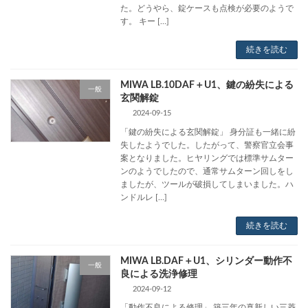
た。どうやら、錠ケースも点検が必要のようで
す。 キー […]
続きを読む
MIWA LB.10DAF＋U1、鍵の紛失による
一般
玄関解錠
2024-09-15
「鍵の紛失による玄関解錠」 身分証も一緒に紛
失したようでした。したがって、警察官立会事
案となりました。ヒヤリングでは標準サムター
ンのようでしたので、通常サムターン回しをし
ましたが、ツールが破損してしまいました。ハ
ンドルレ […]
続きを読む
MIWA LB.DAF＋U1、シリンダー動作不
一般
良による洗浄修理
2024-09-12
「動作不良による修理」 築三年の真新しい三菱