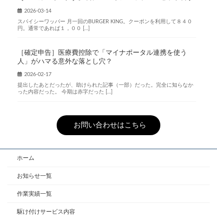
2026-03-14
スパイシーワッパー 月一回のBURGER KING。クーポンを利用して８４０
円。通常であれば１，００ […]
［確定申告］医療費控除で「マイナポータル連携を使う
人」がハマる意外な落とし穴？
2026-02-17
提出したあとだったが、助けられた記事（一部）だった。完全に知らなか
った内容だった。 今期は赤字だった […]
お問い合わせはこちら
ホーム
お知らせ一覧
作業実績一覧
駆け付けサービス内容