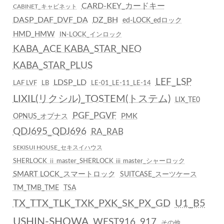
CARD-KEY_カードキー
CABINET_キャビネット
DASP_DAF_DVF_DA
DZ_BH
ed-LOCK_edロック
HMD_HMW
IN-LOCK_インロック
KABA_ACE KABA_STAR_NEO
KABA_STAR_PLUS
LEF_LSP
LDSP_LD
LAF LVF
LB
LE-01_LE-11_LE-14
LIXIL(リクシル)_TOSTEM(トステム)
LIX_TE0
PGF_PGVF
PMK
OPNUS_オプナス
QDJ695_QDJ696
RA_RAB
SEKISUI HOUSE_セキスイハウス
SHERLOCK ⅱ master_SHERLOCK ⅲ master_シャーロック
SMART LOCK_スマートロック
SUITCASE_スーツケース
TM_TMB_TME
TSA
TX_TTX_TLK_TXK_PXK_SK_PX_GD
U1_B5
USHIN-SHOWA
WEST916_917
その他