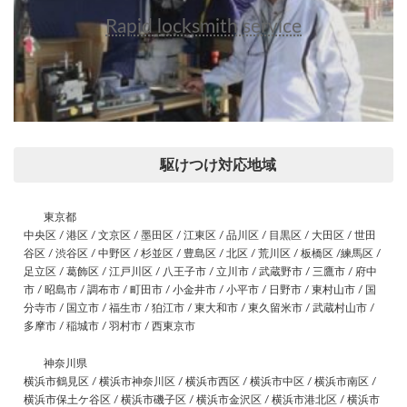
Rapid locksmith service
駆けつけ対応地域
東京都
中央区 / 港区 / 文京区 / 墨田区 / 江東区 / 品川区 / 目黒区 / 大田区 / 世田
谷区 / 渋谷区 / 中野区 / 杉並区 / 豊島区 / 北区 / 荒川区 / 板橋区 /練馬区 /
足立区 / 葛飾区 / 江戸川区 / 八王子市 / 立川市 / 武蔵野市 / 三鷹市 / 府中
市 / 昭島市 / 調布市 / 町田市 / 小金井市 / 小平市 / 日野市 / 東村山市 / 国
分寺市 / 国立市 / 福生市 / 狛江市 / 東大和市 / 東久留米市 / 武蔵村山市 /
多摩市 / 稲城市 / 羽村市 / 西東京市
神奈川県
横浜市鶴見区 / 横浜市神奈川区 / 横浜市西区 / 横浜市中区 / 横浜市南区 /
横浜市保土ケ谷区 / 横浜市磯子区 / 横浜市金沢区 / 横浜市港北区 / 横浜市