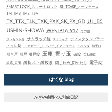
SHERLOCK ⅱ master_SHERLOCK ⅲ master_シャーロック
SMART LOCK_スマートロック
SUITCASE_スーツケース
TM_TMB_TME
TSA
TX_TTX_TLK_TXK_PXK_SK_PX_GD
U1_B5
USHIN-SHOWA
WEST916_917
その他
サムラッチ錠
ディスクタンブラー
クレセント錠
ストライク
トイレ錠
ドアガード_ドアバー_ドアチェーン
ベランダ
勝手口
玉座_握り玉
引き戸_引戸_引戸錠
破錠
自動施錠
鍵折れ・鍵抜き
電子錠
閉じ込め_閉めだし
鉄扉_公団
はてな blog
かぎや盛岡べん別館日記