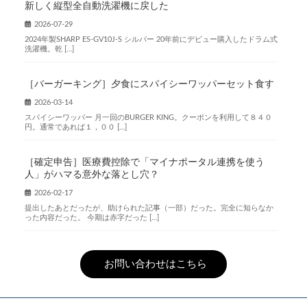
新しく縦型全自動洗濯機に戻した
2026-07-29
2024年製SHARP ES-GV10J-S シルバー 20年前にデビュー購入したドラム式
洗濯機。乾 […]
［バーガーキング］夕食にスパイシーワッパーセット食す
2026-03-14
スパイシーワッパー 月一回のBURGER KING。クーポンを利用して８４０
円。通常であれば１，００ […]
［確定申告］医療費控除で「マイナポータル連携を使う
人」がハマる意外な落とし穴？
2026-02-17
提出したあとだったが、助けられた記事（一部）だった。完全に知らなか
った内容だった。 今期は赤字だった […]
お問い合わせはこちら