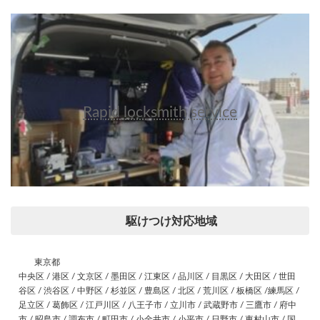
Rapid locksmith service
駆けつけ対応地域
東京都
中央区 / 港区 / 文京区 / 墨田区 / 江東区 / 品川区 / 目黒区 / 大田区 / 世田
谷区 / 渋谷区 / 中野区 / 杉並区 / 豊島区 / 北区 / 荒川区 / 板橋区 /練馬区 /
足立区 / 葛飾区 / 江戸川区 / 八王子市 / 立川市 / 武蔵野市 / 三鷹市 / 府中
市 / 昭島市 / 調布市 / 町田市 / 小金井市 / 小平市 / 日野市 / 東村山市 / 国