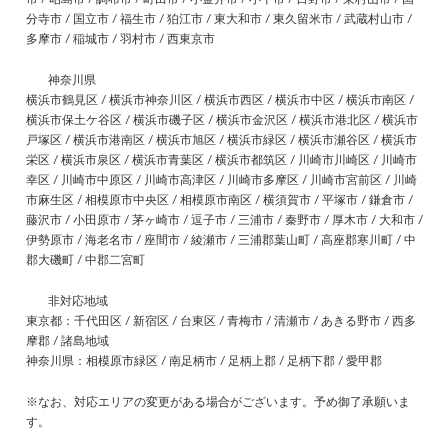
分寺市 / 国立市 / 福生市 / 狛江市 / 東大和市 / 東久留米市 / 武蔵村山市 /
多摩市 / 稲城市 / 羽村市 / 西東京市
神奈川県
横浜市鶴見区 / 横浜市神奈川区 / 横浜市西区 / 横浜市中区 / 横浜市南区 /
横浜市保土ケ谷区 / 横浜市磯子区 / 横浜市金沢区 / 横浜市港北区 / 横浜市
戸塚区 / 横浜市港南区 / 横浜市旭区 / 横浜市緑区 / 横浜市瀬谷区 / 横浜市
栄区 / 横浜市泉区 / 横浜市青葉区 / 横浜市都筑区 / 川崎市川崎区 / 川崎市
幸区 / 川崎市中原区 / 川崎市高津区 / 川崎市多摩区 / 川崎市宮前区 / 川崎
市麻生区 / 相模原市中央区 / 相模原市南区 / 横須賀市 / 平塚市 / 鎌倉市 /
藤沢市 / 小田原市 / 茅ヶ崎市 / 逗子市 / 三浦市 / 秦野市 / 厚木市 / 大和市 /
伊勢原市 / 海老名市 / 座間市 / 綾瀬市 / 三浦郡葉山町 / 高座郡寒川町 / 中
郡大磯町 / 中郡二宮町
非対応地域
東京都：千代田区 / 新宿区 / 台東区 / 青梅市 / 清瀬市 / あきる野市 / 西多
摩郡 / 諸島地域
神奈川県：相模原市緑区 / 南足柄市 / 足柄上郡 / 足柄下郡 / 愛甲郡
※なお、対応エリアの変更がある場合がございます。予め御了承願いま
す。