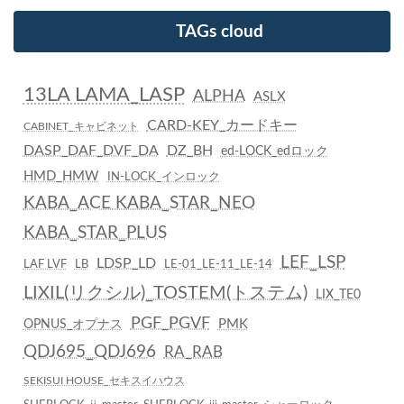
TAGs cloud
13LA LAMA_LASP
ALPHA
ASLX
CARD-KEY_カードキー
CABINET_キャビネット
DASP_DAF_DVF_DA
DZ_BH
ed-LOCK_edロック
HMD_HMW
IN-LOCK_インロック
KABA_ACE KABA_STAR_NEO
KABA_STAR_PLUS
LEF_LSP
LDSP_LD
LAF LVF
LB
LE-01_LE-11_LE-14
LIXIL(リクシル)_TOSTEM(トステム)
LIX_TE0
PGF_PGVF
PMK
OPNUS_オプナス
QDJ695_QDJ696
RA_RAB
SEKISUI HOUSE_セキスイハウス