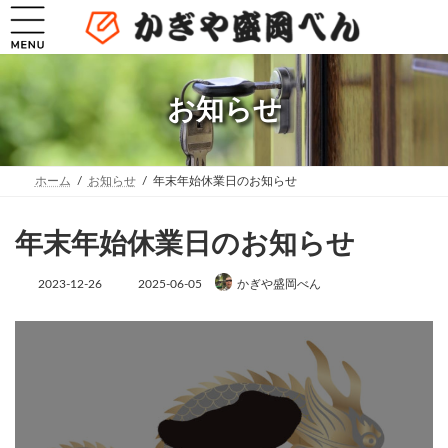
コ
ナ
ン
ビ
テ
ゲ
ン
ー
ツ
シ
へ
ョ
お知らせ
ス
ン
キ
に
ッ
移
プ
動
ホーム
お知らせ
年末年始休業日のお知らせ
年末年始休業日のお知らせ
最
2023-12-26
2025-06-05
かぎや盛岡べん
終
更
新
日
時
: