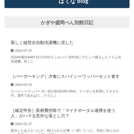
はてな blog
かぎや盛岡べん別館日記
新しく縦型全自動洗濯機に戻した
2026-07-29
2024年製SHARP ES-GV10J-S シルバー 20年前にデビュー購入したドラム式
洗濯機。乾 […]
［バーガーキング］夕食にスパイシーワッパーセット食す
2026-03-14
スパイシーワッパー 月一回のBURGER KING。クーポンを利用して８４０
円。通常であれば１，００ […]
［確定申告］医療費控除で「マイナポータル連携を使う
人」がハマる意外な落とし穴？
2026-02-17
提出したあとだったが、助けられた記事（一部）だった。完全に知らなか