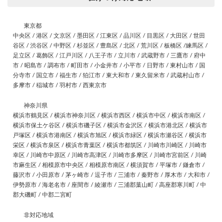
東京都
中央区 / 港区 / 文京区 / 墨田区 / 江東区 / 品川区 / 目黒区 / 大田区 / 世田
谷区 / 渋谷区 / 中野区 / 杉並区 / 豊島区 / 北区 / 荒川区 / 板橋区 /練馬区 /
足立区 / 葛飾区 / 江戸川区 / 八王子市 / 立川市 / 武蔵野市 / 三鷹市 / 府中
市 / 昭島市 / 調布市 / 町田市 / 小金井市 / 小平市 / 日野市 / 東村山市 / 国
分寺市 / 国立市 / 福生市 / 狛江市 / 東大和市 / 東久留米市 / 武蔵村山市 /
多摩市 / 稲城市 / 羽村市 / 西東京市
神奈川県
横浜市鶴見区 / 横浜市神奈川区 / 横浜市西区 / 横浜市中区 / 横浜市南区 /
横浜市保土ケ谷区 / 横浜市磯子区 / 横浜市金沢区 / 横浜市港北区 / 横浜市
戸塚区 / 横浜市港南区 / 横浜市旭区 / 横浜市緑区 / 横浜市瀬谷区 / 横浜市
栄区 / 横浜市泉区 / 横浜市青葉区 / 横浜市都筑区 / 川崎市川崎区 / 川崎市
幸区 / 川崎市中原区 / 川崎市高津区 / 川崎市多摩区 / 川崎市宮前区 / 川崎
市麻生区 / 相模原市中央区 / 相模原市南区 / 横須賀市 / 平塚市 / 鎌倉市 /
藤沢市 / 小田原市 / 茅ヶ崎市 / 逗子市 / 三浦市 / 秦野市 / 厚木市 / 大和市 /
伊勢原市 / 海老名市 / 座間市 / 綾瀬市 / 三浦郡葉山町 / 高座郡寒川町 / 中
郡大磯町 / 中郡二宮町
非対応地域