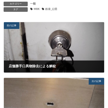
一般
カテゴリー
MXK
鉄扉_公団
タグ
前の記事
店舗勝手口異物除去による解錠
2021-08-24
次の記事