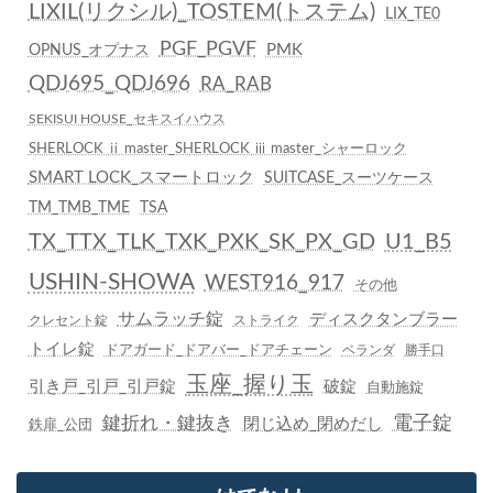
LIXIL(リクシル)_TOSTEM(トステム)
LIX_TE0
PGF_PGVF
PMK
OPNUS_オプナス
QDJ695_QDJ696
RA_RAB
SEKISUI HOUSE_セキスイハウス
SHERLOCK ⅱ master_SHERLOCK ⅲ master_シャーロック
SMART LOCK_スマートロック
SUITCASE_スーツケース
TM_TMB_TME
TSA
TX_TTX_TLK_TXK_PXK_SK_PX_GD
U1_B5
USHIN-SHOWA
WEST916_917
その他
サムラッチ錠
ディスクタンブラー
クレセント錠
ストライク
トイレ錠
ドアガード_ドアバー_ドアチェーン
ベランダ
勝手口
玉座_握り玉
引き戸_引戸_引戸錠
破錠
自動施錠
鍵折れ・鍵抜き
電子錠
閉じ込め_閉めだし
鉄扉_公団