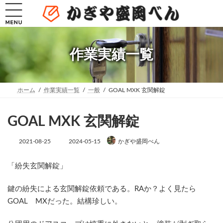
コ
ナ
ン
ビ
テ
ゲ
ン
ー
ツ
シ
へ
ョ
作業実績一覧
ス
ン
キ
に
ッ
移
プ
動
ホーム
作業実績一覧
一般
GOAL MXK 玄関解錠
GOAL MXK 玄関解錠
最
2021-08-25
2024-05-15
かぎや盛岡べん
終
更
新
「紛失玄関解錠」
日
時
鍵の紛失による玄関解錠依頼である。RAか？よく見たら
:
GOAL MXだった。結構珍しい。