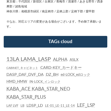
東京都：千代田区 / 新宿区 / 台東区 / 青梅市 / 清瀬市 / あきる野市 / 西多
摩郡 / 諸島地域
神奈川県：相模原市緑区 / 南足柄市 / 足柄上郡 / 足柄下郡 / 愛甲郡
※なお、対応エリアの変更がある場合がございます。予め御了承願いま
す。
TAGs cloud
13LA LAMA_LASP
ALPHA
ASLX
CARD-KEY_カードキー
CABINET_キャビネット
DASP_DAF_DVF_DA
DZ_BH
ed-LOCK_edロック
HMD_HMW
IN-LOCK_インロック
KABA_ACE KABA_STAR_NEO
KABA_STAR_PLUS
LEF_LSP
LDSP_LD
LAF LVF
LB
LE-01_LE-11_LE-14