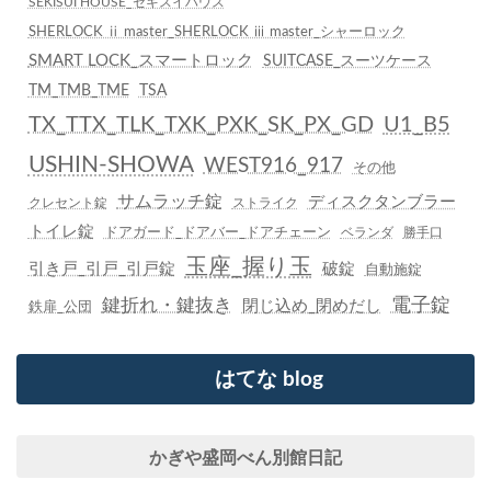
SEKISUI HOUSE_セキスイハウス
SHERLOCK ⅱ master_SHERLOCK ⅲ master_シャーロック
SMART LOCK_スマートロック
SUITCASE_スーツケース
TM_TMB_TME
TSA
TX_TTX_TLK_TXK_PXK_SK_PX_GD
U1_B5
USHIN-SHOWA
WEST916_917
その他
サムラッチ錠
ディスクタンブラー
クレセント錠
ストライク
トイレ錠
ドアガード_ドアバー_ドアチェーン
ベランダ
勝手口
玉座_握り玉
引き戸_引戸_引戸錠
破錠
自動施錠
鍵折れ・鍵抜き
電子錠
閉じ込め_閉めだし
鉄扉_公団
はてな blog
かぎや盛岡べん別館日記