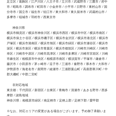
足立区 / 葛飾区 / 江戸川区 / 八王子市 / 立川市 / 武蔵野市 / 三鷹市 / 府中
市 / 昭島市 / 調布市 / 町田市 / 小金井市 / 小平市 / 日野市 / 東村山市 / 国
分寺市 / 国立市 / 福生市 / 狛江市 / 東大和市 / 東久留米市 / 武蔵村山市 /
多摩市 / 稲城市 / 羽村市 / 西東京市
神奈川県
横浜市鶴見区 / 横浜市神奈川区 / 横浜市西区 / 横浜市中区 / 横浜市南区 /
横浜市保土ケ谷区 / 横浜市磯子区 / 横浜市金沢区 / 横浜市港北区 / 横浜市
戸塚区 / 横浜市港南区 / 横浜市旭区 / 横浜市緑区 / 横浜市瀬谷区 / 横浜市
栄区 / 横浜市泉区 / 横浜市青葉区 / 横浜市都筑区 / 川崎市川崎区 / 川崎市
幸区 / 川崎市中原区 / 川崎市高津区 / 川崎市多摩区 / 川崎市宮前区 / 川崎
市麻生区 / 相模原市中央区 / 相模原市南区 / 横須賀市 / 平塚市 / 鎌倉市 /
藤沢市 / 小田原市 / 茅ヶ崎市 / 逗子市 / 三浦市 / 秦野市 / 厚木市 / 大和市 /
伊勢原市 / 海老名市 / 座間市 / 綾瀬市 / 三浦郡葉山町 / 高座郡寒川町 / 中
郡大磯町 / 中郡二宮町
非対応地域
東京都：千代田区 / 新宿区 / 台東区 / 青梅市 / 清瀬市 / あきる野市 / 西多
摩郡 / 諸島地域
神奈川県：相模原市緑区 / 南足柄市 / 足柄上郡 / 足柄下郡 / 愛甲郡
※なお、対応エリアの変更がある場合がございます。予め御了承願いま