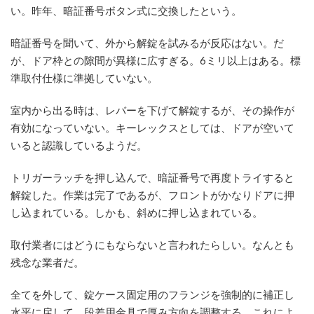
い。昨年、暗証番号ボタン式に交換したという。
暗証番号を聞いて、外から解錠を試みるが反応はない。だ
が、ドア枠との隙間が異様に広すぎる。6ミリ以上はある。標
準取付仕様に準拠していない。
室内から出る時は、レバーを下げて解錠するが、その操作が
有効になっていない。キーレックスとしては、ドアが空いて
いると認識しているようだ。
トリガーラッチを押し込んで、暗証番号で再度トライすると
解錠した。作業は完了であるが、フロントがかなりドアに押
し込まれている。しかも、斜めに押し込まれている。
取付業者にはどうにもならないと言われたらしい。なんとも
残念な業者だ。
全てを外して、錠ケース固定用のフランジを強制的に補正し
水平に戻して、段差用金具で厚み方向を調整する。これによ