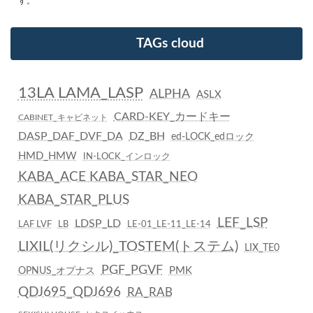
す。
TAGs cloud
13LA LAMA_LASP
ALPHA
ASLX
CARD-KEY_カードキー
CABINET_キャビネット
DASP_DAF_DVF_DA
DZ_BH
ed-LOCK_edロック
HMD_HMW
IN-LOCK_インロック
KABA_ACE KABA_STAR_NEO
KABA_STAR_PLUS
LEF_LSP
LDSP_LD
LAF LVF
LB
LE-01_LE-11_LE-14
LIXIL(リクシル)_TOSTEM(トステム)
LIX_TE0
PGF_PGVF
PMK
OPNUS_オプナス
QDJ695_QDJ696
RA_RAB