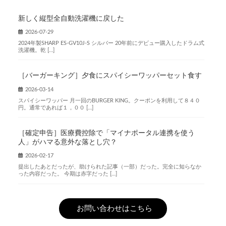
新しく縦型全自動洗濯機に戻した
2026-07-29
2024年製SHARP ES-GV10J-S シルバー 20年前にデビュー購入したドラム式
洗濯機。乾 […]
［バーガーキング］夕食にスパイシーワッパーセット食す
2026-03-14
スパイシーワッパー 月一回のBURGER KING。クーポンを利用して８４０
円。通常であれば１，００ […]
［確定申告］医療費控除で「マイナポータル連携を使う
人」がハマる意外な落とし穴？
2026-02-17
提出したあとだったが、助けられた記事（一部）だった。完全に知らなか
った内容だった。 今期は赤字だった […]
お問い合わせはこちら