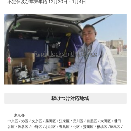
不定休及び年末年始 12月30日～1月4日
Rapid locksmith service
駆けつけ対応地域
東京都
中央区 / 港区 / 文京区 / 墨田区 / 江東区 / 品川区 / 目黒区 / 大田区 / 世田
谷区 / 渋谷区 / 中野区 / 杉並区 / 豊島区 / 北区 / 荒川区 / 板橋区 /練馬区 /