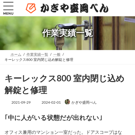
コ
ナ
ン
ビ
テ
ゲ
ン
ー
ツ
シ
へ
ョ
作業実績一覧
ス
ン
キ
に
ッ
移
プ
動
ホーム
作業実績一覧
一般
キーレックス800 室内閉じ込め解錠と修理
キーレックス800 室内閉じ込め
解錠と修理
最
2021-09-29
2024-02-01
かぎや盛岡べん
終
更
新
｢中に人がいる状態だが出れない｣
日
時
:
オフィス兼用のマンション一室だった。ドアスコープはな