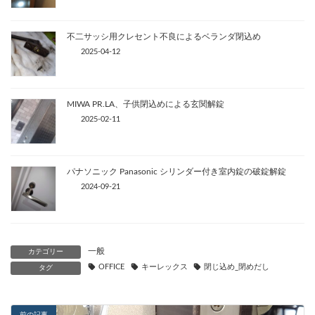
不二サッシ用クレセント不良によるベランダ閉込め
2025-04-12
MIWA PR.LA、子供閉込めによる玄関解錠
2025-02-11
パナソニック Panasonic シリンダー付き室内錠の破錠解錠
2024-09-21
一般
カテゴリー
OFFICE
キーレックス
閉じ込め_閉めだし
タグ