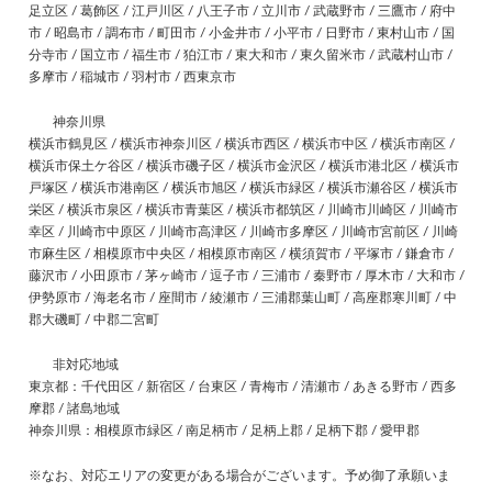
足立区 / 葛飾区 / 江戸川区 / 八王子市 / 立川市 / 武蔵野市 / 三鷹市 / 府中
市 / 昭島市 / 調布市 / 町田市 / 小金井市 / 小平市 / 日野市 / 東村山市 / 国
分寺市 / 国立市 / 福生市 / 狛江市 / 東大和市 / 東久留米市 / 武蔵村山市 /
多摩市 / 稲城市 / 羽村市 / 西東京市
神奈川県
横浜市鶴見区 / 横浜市神奈川区 / 横浜市西区 / 横浜市中区 / 横浜市南区 /
横浜市保土ケ谷区 / 横浜市磯子区 / 横浜市金沢区 / 横浜市港北区 / 横浜市
戸塚区 / 横浜市港南区 / 横浜市旭区 / 横浜市緑区 / 横浜市瀬谷区 / 横浜市
栄区 / 横浜市泉区 / 横浜市青葉区 / 横浜市都筑区 / 川崎市川崎区 / 川崎市
幸区 / 川崎市中原区 / 川崎市高津区 / 川崎市多摩区 / 川崎市宮前区 / 川崎
市麻生区 / 相模原市中央区 / 相模原市南区 / 横須賀市 / 平塚市 / 鎌倉市 /
藤沢市 / 小田原市 / 茅ヶ崎市 / 逗子市 / 三浦市 / 秦野市 / 厚木市 / 大和市 /
伊勢原市 / 海老名市 / 座間市 / 綾瀬市 / 三浦郡葉山町 / 高座郡寒川町 / 中
郡大磯町 / 中郡二宮町
非対応地域
東京都：千代田区 / 新宿区 / 台東区 / 青梅市 / 清瀬市 / あきる野市 / 西多
摩郡 / 諸島地域
神奈川県：相模原市緑区 / 南足柄市 / 足柄上郡 / 足柄下郡 / 愛甲郡
※なお、対応エリアの変更がある場合がございます。予め御了承願いま