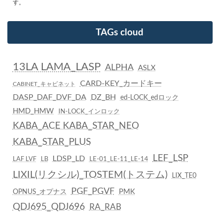
す。
TAGs cloud
13LA LAMA_LASP
ALPHA
ASLX
CARD-KEY_カードキー
CABINET_キャビネット
DASP_DAF_DVF_DA
DZ_BH
ed-LOCK_edロック
HMD_HMW
IN-LOCK_インロック
KABA_ACE KABA_STAR_NEO
KABA_STAR_PLUS
LEF_LSP
LDSP_LD
LAF LVF
LB
LE-01_LE-11_LE-14
LIXIL(リクシル)_TOSTEM(トステム)
LIX_TE0
PGF_PGVF
PMK
OPNUS_オプナス
QDJ695_QDJ696
RA_RAB