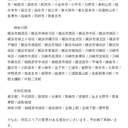
市 / 昭島市 / 調布市 / 町田市 / 小金井市 / 小平市 / 日野市 / 東村山市 / 国
分寺市 / 国立市 / 福生市 / 狛江市 / 東大和市 / 東久留米市 / 武蔵村山市 /
多摩市 / 稲城市 / 羽村市 / 西東京市
神奈川県
横浜市鶴見区 / 横浜市神奈川区 / 横浜市西区 / 横浜市中区 / 横浜市南区 /
横浜市保土ケ谷区 / 横浜市磯子区 / 横浜市金沢区 / 横浜市港北区 / 横浜市
戸塚区 / 横浜市港南区 / 横浜市旭区 / 横浜市緑区 / 横浜市瀬谷区 / 横浜市
栄区 / 横浜市泉区 / 横浜市青葉区 / 横浜市都筑区 / 川崎市川崎区 / 川崎市
幸区 / 川崎市中原区 / 川崎市高津区 / 川崎市多摩区 / 川崎市宮前区 / 川崎
市麻生区 / 相模原市中央区 / 相模原市南区 / 横須賀市 / 平塚市 / 鎌倉市 /
藤沢市 / 小田原市 / 茅ヶ崎市 / 逗子市 / 三浦市 / 秦野市 / 厚木市 / 大和市 /
伊勢原市 / 海老名市 / 座間市 / 綾瀬市 / 三浦郡葉山町 / 高座郡寒川町 / 中
郡大磯町 / 中郡二宮町
非対応地域
東京都：千代田区 / 新宿区 / 台東区 / 青梅市 / 清瀬市 / あきる野市 / 西多
摩郡 / 諸島地域
神奈川県：相模原市緑区 / 南足柄市 / 足柄上郡 / 足柄下郡 / 愛甲郡
※なお、対応エリアの変更がある場合がございます。予め御了承願いま
す。