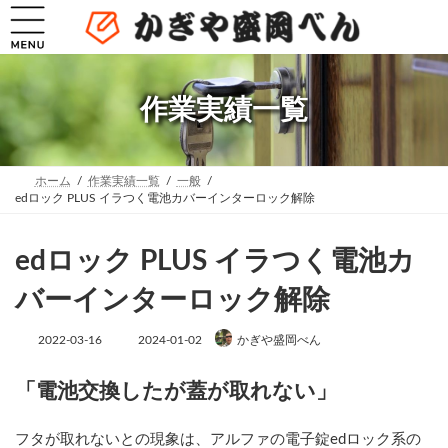
コ
ナ
ン
ビ
テ
ゲ
ン
ー
ツ
シ
へ
ョ
作業実績一覧
ス
ン
キ
に
ッ
移
プ
動
ホーム
作業実績一覧
一般
edロック PLUS イラつく電池カバーインターロック解除
edロック PLUS イラつく電池カ
バーインターロック解除
最
2022-03-16
2024-01-02
かぎや盛岡べん
終
更
新
「電池交換したが蓋が取れない」
日
時
:
フタが取れないとの現象は、アルファの電子錠edロック系の