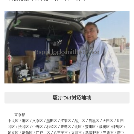
Rapid locksmith service
駆けつけ対応地域
東京都
中央区 / 港区 / 文京区 / 墨田区 / 江東区 / 品川区 / 目黒区 / 大田区 / 世田
谷区 / 渋谷区 / 中野区 / 杉並区 / 豊島区 / 北区 / 荒川区 / 板橋区 /練馬区 /
足立区 / 葛飾区 / 江戸川区 / 八王子市 / 立川市 / 武蔵野市 / 三鷹市 / 府中