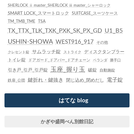
SHERLOCK ⅱ master_SHERLOCK ⅲ master_シャーロック
SMART LOCK_スマートロック
SUITCASE_スーツケース
TM_TMB_TME
TSA
TX_TTX_TLK_TXK_PXK_SK_PX_GD
U1_B5
USHIN-SHOWA
WEST916_917
その他
サムラッチ錠
ディスクタンブラー
クレセント錠
ストライク
トイレ錠
ドアガード_ドアバー_ドアチェーン
ベランダ
勝手口
玉座_握り玉
引き戸_引戸_引戸錠
破錠
自動施錠
鍵折れ・鍵抜き
電子錠
閉じ込め_閉めだし
鉄扉_公団
はてな blog
かぎや盛岡べん別館日記