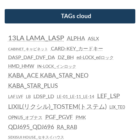
TAGs cloud
13LA LAMA_LASP
ALPHA
ASLX
CARD-KEY_カードキー
CABINET_キャビネット
DASP_DAF_DVF_DA
DZ_BH
ed-LOCK_edロック
HMD_HMW
IN-LOCK_インロック
KABA_ACE KABA_STAR_NEO
KABA_STAR_PLUS
LEF_LSP
LDSP_LD
LAF LVF
LB
LE-01_LE-11_LE-14
LIXIL(リクシル)_TOSTEM(トステム)
LIX_TE0
PGF_PGVF
PMK
OPNUS_オプナス
QDJ695_QDJ696
RA_RAB
SEKISUI HOUSE_セキスイハウス