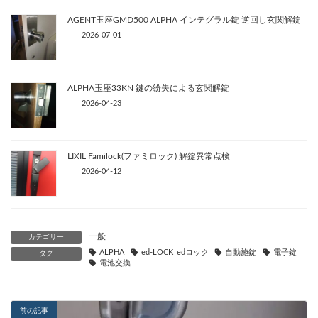
AGENT玉座GMD500 ALPHA インテグラル錠 逆回し玄関解錠
2026-07-01
ALPHA玉座33KN 鍵の紛失による玄関解錠
2026-04-23
LIXIL Familock(ファミロック) 解錠異常点検
2026-04-12
一般
カテゴリー
ALPHA
ed-LOCK_edロック
自動施錠
電子錠
タグ
電池交換
前の記事