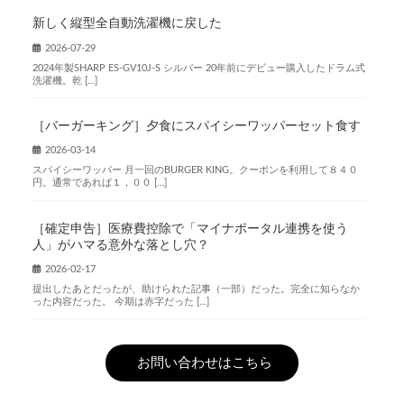
新しく縦型全自動洗濯機に戻した
2026-07-29
2024年製SHARP ES-GV10J-S シルバー 20年前にデビュー購入したドラム式
洗濯機。乾 […]
［バーガーキング］夕食にスパイシーワッパーセット食す
2026-03-14
スパイシーワッパー 月一回のBURGER KING。クーポンを利用して８４０
円。通常であれば１，００ […]
［確定申告］医療費控除で「マイナポータル連携を使う
人」がハマる意外な落とし穴？
2026-02-17
提出したあとだったが、助けられた記事（一部）だった。完全に知らなか
った内容だった。 今期は赤字だった […]
お問い合わせはこちら