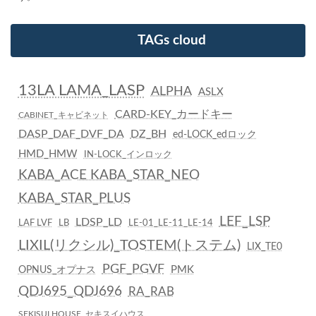
TAGs cloud
13LA LAMA_LASP
ALPHA
ASLX
CARD-KEY_カードキー
CABINET_キャビネット
DASP_DAF_DVF_DA
DZ_BH
ed-LOCK_edロック
HMD_HMW
IN-LOCK_インロック
KABA_ACE KABA_STAR_NEO
KABA_STAR_PLUS
LEF_LSP
LDSP_LD
LAF LVF
LB
LE-01_LE-11_LE-14
LIXIL(リクシル)_TOSTEM(トステム)
LIX_TE0
PGF_PGVF
PMK
OPNUS_オプナス
QDJ695_QDJ696
RA_RAB
SEKISUI HOUSE_セキスイハウス