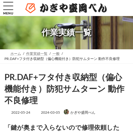
コ
ナ
ン
ビ
テ
ゲ
ン
ー
ツ
シ
へ
ョ
作業実績一覧
ス
ン
キ
に
ッ
移
プ
動
ホーム
作業実績一覧
一般
PR.DAF+フタ付き収納型（偏心機能付き）防犯サムターン 動作不良修理
PR.DAF+フタ付き収納型（偏心
機能付き）防犯サムターン 動作
不良修理
最
2022-05-24
2024-03-05
かぎや盛岡べん
終
更
新
「鍵が奥まで入らないので修理依頼した
日