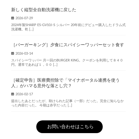
新しく縦型全自動洗濯機に戻した
2026-07-29
2024年製SHARP ES-GV10J-S シルバー 20年前にデビュー購入したドラム式
洗濯機。乾 […]
［バーガーキング］夕食にスパイシーワッパーセット食す
2026-03-14
スパイシーワッパー 月一回のBURGER KING。クーポンを利用して８４０
円。通常であれば１，００ […]
［確定申告］医療費控除で「マイナポータル連携を使う
人」がハマる意外な落とし穴？
2026-02-17
提出したあとだったが、助けられた記事（一部）だった。完全に知らなか
った内容だった。 今期は赤字だった […]
お問い合わせはこちら