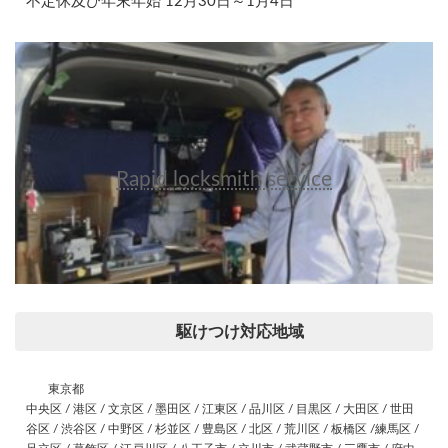
不定休及び年末年始 12月30日～1月4日
Rapid locksmith service
駆けつけ対応地域
東京都
中央区 / 港区 / 文京区 / 墨田区 / 江東区 / 品川区 / 目黒区 / 大田区 / 世田
谷区 / 渋谷区 / 中野区 / 杉並区 / 豊島区 / 北区 / 荒川区 / 板橋区 /練馬区 /