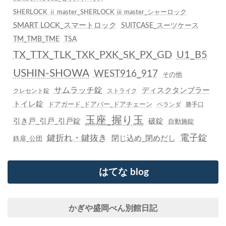
SHERLOCK ⅱ master_SHERLOCK ⅲ master_シャーロック
SMART LOCK_スマートロック
SUITCASE_スーツケース
TM_TMB_TME
TSA
TX_TTX_TLK_TXK_PXK_SK_PX_GD
U1_B5
USHIN-SHOWA
WEST916_917
その他
サムラッチ錠
ディスクタンブラー
クレセント錠
ストライク
トイレ錠
ドアガード_ドアバー_ドアチェーン
ベランダ
勝手口
玉座_握り玉
引き戸_引戸_引戸錠
破錠
自動施錠
鍵折れ・鍵抜き
電子錠
閉じ込め_閉めだし
鉄扉_公団
はてな blog
かぎや盛岡べん別館日記