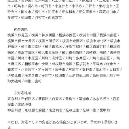
足立区 / 葛飾区 / 江戸川区 / 八王子市 / 立川市 / 武蔵野市 / 三鷹市 / 府中
市 / 昭島市 / 調布市 / 町田市 / 小金井市 / 小平市 / 日野市 / 東村山市 / 国
分寺市 / 国立市 / 福生市 / 狛江市 / 東大和市 / 東久留米市 / 武蔵村山市 /
多摩市 / 稲城市 / 羽村市 / 西東京市
神奈川県
横浜市鶴見区 / 横浜市神奈川区 / 横浜市西区 / 横浜市中区 / 横浜市南区 /
横浜市保土ケ谷区 / 横浜市磯子区 / 横浜市金沢区 / 横浜市港北区 / 横浜市
戸塚区 / 横浜市港南区 / 横浜市旭区 / 横浜市緑区 / 横浜市瀬谷区 / 横浜市
栄区 / 横浜市泉区 / 横浜市青葉区 / 横浜市都筑区 / 川崎市川崎区 / 川崎市
幸区 / 川崎市中原区 / 川崎市高津区 / 川崎市多摩区 / 川崎市宮前区 / 川崎
市麻生区 / 相模原市中央区 / 相模原市南区 / 横須賀市 / 平塚市 / 鎌倉市 /
藤沢市 / 小田原市 / 茅ヶ崎市 / 逗子市 / 三浦市 / 秦野市 / 厚木市 / 大和市 /
伊勢原市 / 海老名市 / 座間市 / 綾瀬市 / 三浦郡葉山町 / 高座郡寒川町 / 中
郡大磯町 / 中郡二宮町
非対応地域
東京都：千代田区 / 新宿区 / 台東区 / 青梅市 / 清瀬市 / あきる野市 / 西多
摩郡 / 諸島地域
神奈川県：相模原市緑区 / 南足柄市 / 足柄上郡 / 足柄下郡 / 愛甲郡
※なお、対応エリアの変更がある場合がございます。予め御了承願いま
す。