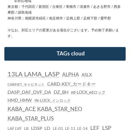
非対応地域
東京都：千代田区 / 新宿区 / 台東区 / 青梅市 / 清瀬市 / あきる野市 / 西多
摩郡 / 諸島地域
神奈川県：相模原市緑区 / 南足柄市 / 足柄上郡 / 足柄下郡 / 愛甲郡
※なお、対応エリアの変更がある場合がございます。予め御了承願いま
す。
TAGs cloud
13LA LAMA_LASP
ALPHA
ASLX
CARD-KEY_カードキー
CABINET_キャビネット
DASP_DAF_DVF_DA
DZ_BH
ed-LOCK_edロック
HMD_HMW
IN-LOCK_インロック
KABA_ACE KABA_STAR_NEO
KABA_STAR_PLUS
LEF_LSP
LDSP_LD
LAF LVF
LB
LE-01_LE-11_LE-14