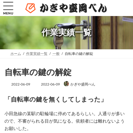
コ
ナ
ン
ビ
テ
ゲ
ン
ー
ツ
シ
へ
ョ
作業実績一覧
ス
ン
キ
に
ッ
移
プ
動
ホーム
作業実績一覧
一般
自転車の鍵の解錠
自転車の鍵の解錠
最
2022-06-09
2022-06-09
かぎや盛岡べん
終
更
新
「自転車の鍵を無くしてしまった」
日
時
:
小田急線の某駅の駐輪場に停めてあるらしい。人通りが多い
ので、不審がられる目が気になる。依頼者には離れないよう
お願いした。