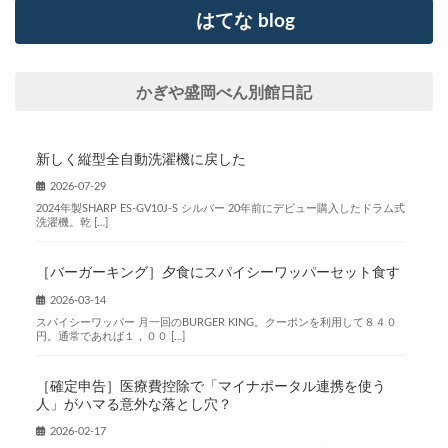
はてな blog
かぎや盛岡べん別館日記
新しく縦型全自動洗濯機に戻した
2026-07-29
2024年製SHARP ES-GV10J-S シルバー 20年前にデビュー購入したドラム式
洗濯機。乾 […]
［バーガーキング］夕食にスパイシーワッパーセット食す
2026-03-14
スパイシーワッパー 月一回のBURGER KING。クーポンを利用して８４０
円。通常であれば１，００ […]
［確定申告］医療費控除で「マイナポータル連携を使う
人」がハマる意外な落とし穴？
2026-02-17