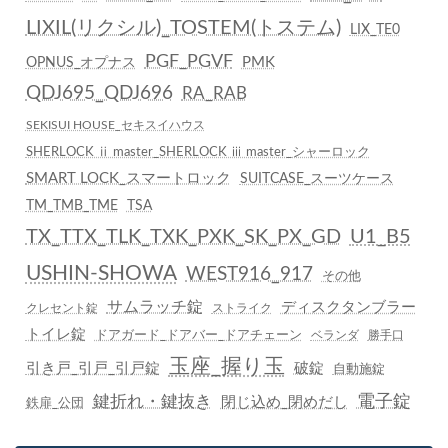
LIXIL(リクシル)_TOSTEM(トステム)
LIX_TE0
PGF_PGVF
PMK
OPNUS_オプナス
QDJ695_QDJ696
RA_RAB
SEKISUI HOUSE_セキスイハウス
SHERLOCK ⅱ master_SHERLOCK ⅲ master_シャーロック
SMART LOCK_スマートロック
SUITCASE_スーツケース
TM_TMB_TME
TSA
TX_TTX_TLK_TXK_PXK_SK_PX_GD
U1_B5
USHIN-SHOWA
WEST916_917
その他
サムラッチ錠
ディスクタンブラー
クレセント錠
ストライク
トイレ錠
ドアガード_ドアバー_ドアチェーン
ベランダ
勝手口
玉座_握り玉
引き戸_引戸_引戸錠
破錠
自動施錠
鍵折れ・鍵抜き
電子錠
閉じ込め_閉めだし
鉄扉_公団