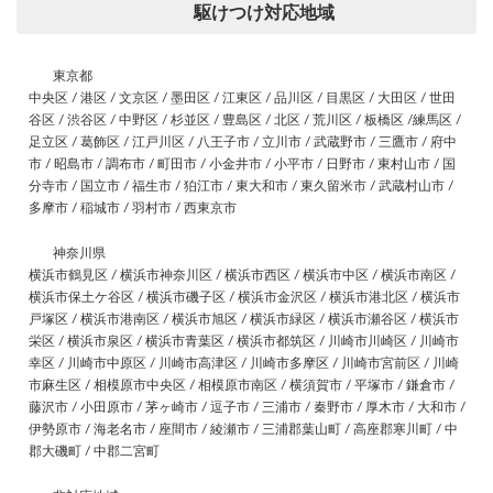
駆けつけ対応地域
東京都
中央区 / 港区 / 文京区 / 墨田区 / 江東区 / 品川区 / 目黒区 / 大田区 / 世田
谷区 / 渋谷区 / 中野区 / 杉並区 / 豊島区 / 北区 / 荒川区 / 板橋区 /練馬区 /
足立区 / 葛飾区 / 江戸川区 / 八王子市 / 立川市 / 武蔵野市 / 三鷹市 / 府中
市 / 昭島市 / 調布市 / 町田市 / 小金井市 / 小平市 / 日野市 / 東村山市 / 国
分寺市 / 国立市 / 福生市 / 狛江市 / 東大和市 / 東久留米市 / 武蔵村山市 /
多摩市 / 稲城市 / 羽村市 / 西東京市
神奈川県
横浜市鶴見区 / 横浜市神奈川区 / 横浜市西区 / 横浜市中区 / 横浜市南区 /
横浜市保土ケ谷区 / 横浜市磯子区 / 横浜市金沢区 / 横浜市港北区 / 横浜市
戸塚区 / 横浜市港南区 / 横浜市旭区 / 横浜市緑区 / 横浜市瀬谷区 / 横浜市
栄区 / 横浜市泉区 / 横浜市青葉区 / 横浜市都筑区 / 川崎市川崎区 / 川崎市
幸区 / 川崎市中原区 / 川崎市高津区 / 川崎市多摩区 / 川崎市宮前区 / 川崎
市麻生区 / 相模原市中央区 / 相模原市南区 / 横須賀市 / 平塚市 / 鎌倉市 /
藤沢市 / 小田原市 / 茅ヶ崎市 / 逗子市 / 三浦市 / 秦野市 / 厚木市 / 大和市 /
伊勢原市 / 海老名市 / 座間市 / 綾瀬市 / 三浦郡葉山町 / 高座郡寒川町 / 中
郡大磯町 / 中郡二宮町