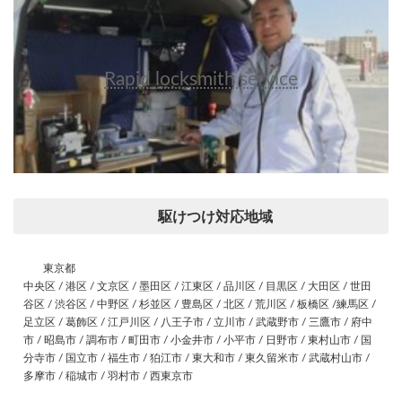
Rapid locksmith service
駆けつけ対応地域
東京都
中央区 / 港区 / 文京区 / 墨田区 / 江東区 / 品川区 / 目黒区 / 大田区 / 世田
谷区 / 渋谷区 / 中野区 / 杉並区 / 豊島区 / 北区 / 荒川区 / 板橋区 /練馬区 /
足立区 / 葛飾区 / 江戸川区 / 八王子市 / 立川市 / 武蔵野市 / 三鷹市 / 府中
市 / 昭島市 / 調布市 / 町田市 / 小金井市 / 小平市 / 日野市 / 東村山市 / 国
分寺市 / 国立市 / 福生市 / 狛江市 / 東大和市 / 東久留米市 / 武蔵村山市 /
多摩市 / 稲城市 / 羽村市 / 西東京市