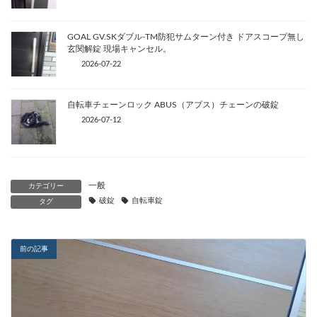
GOAL GV.SKダブル-TM防犯サムターン付き ドアスコープ無し
玄関解錠 現場キャンセル。
2026-07-22
自転車チェーンロック ABUS（アブス）チェーンの破錠
2026-07-12
一般
カテゴリー
破錠
自転車錠
タグ
前の記事