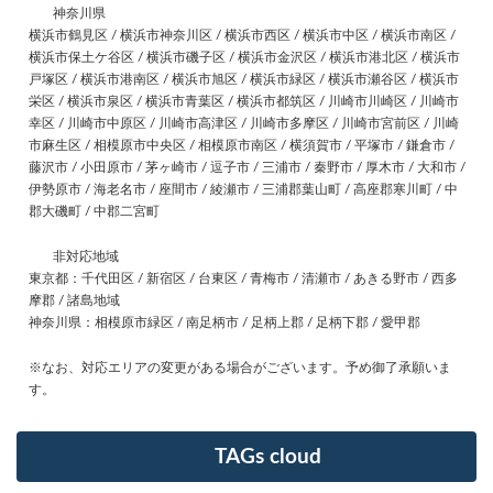
神奈川県
横浜市鶴見区 / 横浜市神奈川区 / 横浜市西区 / 横浜市中区 / 横浜市南区 /
横浜市保土ケ谷区 / 横浜市磯子区 / 横浜市金沢区 / 横浜市港北区 / 横浜市
戸塚区 / 横浜市港南区 / 横浜市旭区 / 横浜市緑区 / 横浜市瀬谷区 / 横浜市
栄区 / 横浜市泉区 / 横浜市青葉区 / 横浜市都筑区 / 川崎市川崎区 / 川崎市
幸区 / 川崎市中原区 / 川崎市高津区 / 川崎市多摩区 / 川崎市宮前区 / 川崎
市麻生区 / 相模原市中央区 / 相模原市南区 / 横須賀市 / 平塚市 / 鎌倉市 /
藤沢市 / 小田原市 / 茅ヶ崎市 / 逗子市 / 三浦市 / 秦野市 / 厚木市 / 大和市 /
伊勢原市 / 海老名市 / 座間市 / 綾瀬市 / 三浦郡葉山町 / 高座郡寒川町 / 中
郡大磯町 / 中郡二宮町
非対応地域
東京都：千代田区 / 新宿区 / 台東区 / 青梅市 / 清瀬市 / あきる野市 / 西多
摩郡 / 諸島地域
神奈川県：相模原市緑区 / 南足柄市 / 足柄上郡 / 足柄下郡 / 愛甲郡
※なお、対応エリアの変更がある場合がございます。予め御了承願いま
す。
TAGs cloud