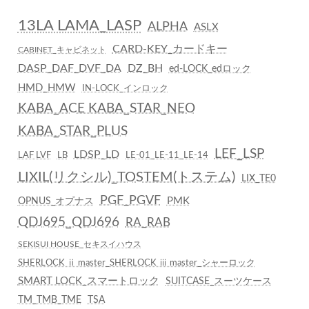
13LA LAMA_LASP
ALPHA
ASLX
CARD-KEY_カードキー
CABINET_キャビネット
DASP_DAF_DVF_DA
DZ_BH
ed-LOCK_edロック
HMD_HMW
IN-LOCK_インロック
KABA_ACE KABA_STAR_NEO
KABA_STAR_PLUS
LEF_LSP
LDSP_LD
LAF LVF
LB
LE-01_LE-11_LE-14
LIXIL(リクシル)_TOSTEM(トステム)
LIX_TE0
PGF_PGVF
PMK
OPNUS_オプナス
QDJ695_QDJ696
RA_RAB
SEKISUI HOUSE_セキスイハウス
SHERLOCK ⅱ master_SHERLOCK ⅲ master_シャーロック
SMART LOCK_スマートロック
SUITCASE_スーツケース
TM_TMB_TME
TSA