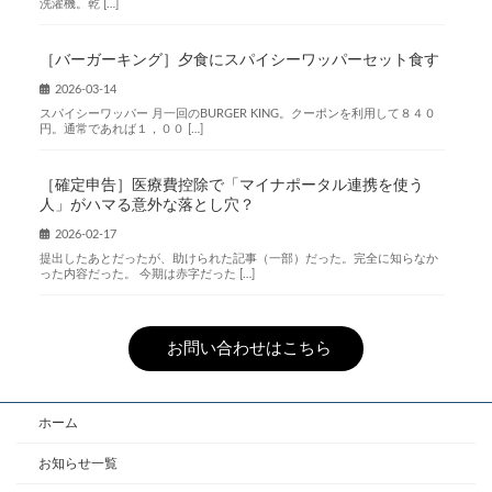
洗濯機。乾 […]
［バーガーキング］夕食にスパイシーワッパーセット食す
2026-03-14
スパイシーワッパー 月一回のBURGER KING。クーポンを利用して８４０
円。通常であれば１，００ […]
［確定申告］医療費控除で「マイナポータル連携を使う
人」がハマる意外な落とし穴？
2026-02-17
提出したあとだったが、助けられた記事（一部）だった。完全に知らなか
った内容だった。 今期は赤字だった […]
お問い合わせはこちら
ホーム
お知らせ一覧