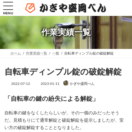
コ
ナ
ン
ビ
テ
ゲ
ン
ー
ツ
シ
へ
ョ
作業実績一覧
ス
ン
キ
に
ッ
移
プ
動
ホーム
作業実績一覧
一般
自転車ディンプル錠の破錠解錠
自転車ディンプル錠の破錠解錠
最
2022-07-12
2023-01-11
かぎや盛岡べん
終
更
新
「自転車の鍵の紛失による解錠」
日
時
:
自転車の鍵をなくしたらしいが、その一個のみだったそう
だ。見積もりにて通常解錠と破錠解錠を提示しましたが、安
い方の破錠解錠することとなりました。