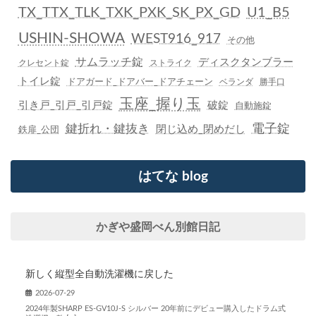
TX_TTX_TLK_TXK_PXK_SK_PX_GD
U1_B5
USHIN-SHOWA
WEST916_917
その他
サムラッチ錠
ディスクタンブラー
クレセント錠
ストライク
トイレ錠
ドアガード_ドアバー_ドアチェーン
ベランダ
勝手口
玉座_握り玉
引き戸_引戸_引戸錠
破錠
自動施錠
鍵折れ・鍵抜き
電子錠
閉じ込め_閉めだし
鉄扉_公団
はてな blog
かぎや盛岡べん別館日記
新しく縦型全自動洗濯機に戻した
2026-07-29
2024年製SHARP ES-GV10J-S シルバー 20年前にデビュー購入したドラム式