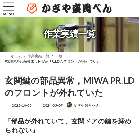
コ
ナ
ン
ビ
テ
ゲ
ン
ー
ツ
シ
へ
ョ
作業実績一覧
ス
ン
キ
に
ッ
移
プ
動
ホーム
作業実績一覧
一般
玄関鍵の部品異常，MIWA PR.LDのフロントが外れていた
玄関鍵の部品異常，MIWA PR.LD
のフロントが外れていた
最
2022-10-03
2024-05-07
かぎや盛岡べん
終
更
新
「部品が外れていて、玄関ドアの鍵を締め
日
られない」
時
: