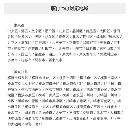
駆けつけ対応地域
東京都
中央区 / 港区 / 文京区 / 墨田区 / 江東区 / 品川区 / 目黒区 / 大田区 / 世田
谷区 / 渋谷区 / 中野区 / 杉並区 / 豊島区 / 北区 / 荒川区 / 板橋区 /練馬区 /
足立区 / 葛飾区 / 江戸川区 / 八王子市 / 立川市 / 武蔵野市 / 三鷹市 / 府中
市 / 昭島市 / 調布市 / 町田市 / 小金井市 / 小平市 / 日野市 / 東村山市 / 国
分寺市 / 国立市 / 福生市 / 狛江市 / 東大和市 / 東久留米市 / 武蔵村山市 /
多摩市 / 稲城市 / 羽村市 / 西東京市
神奈川県
横浜市鶴見区 / 横浜市神奈川区 / 横浜市西区 / 横浜市中区 / 横浜市南区 /
横浜市保土ケ谷区 / 横浜市磯子区 / 横浜市金沢区 / 横浜市港北区 / 横浜市
戸塚区 / 横浜市港南区 / 横浜市旭区 / 横浜市緑区 / 横浜市瀬谷区 / 横浜市
栄区 / 横浜市泉区 / 横浜市青葉区 / 横浜市都筑区 / 川崎市川崎区 / 川崎市
幸区 / 川崎市中原区 / 川崎市高津区 / 川崎市多摩区 / 川崎市宮前区 / 川崎
市麻生区 / 相模原市中央区 / 相模原市南区 / 横須賀市 / 平塚市 / 鎌倉市 /
藤沢市 / 小田原市 / 茅ヶ崎市 / 逗子市 / 三浦市 / 秦野市 / 厚木市 / 大和市 /
伊勢原市 / 海老名市 / 座間市 / 綾瀬市 / 三浦郡葉山町 / 高座郡寒川町 / 中
郡大磯町 / 中郡二宮町