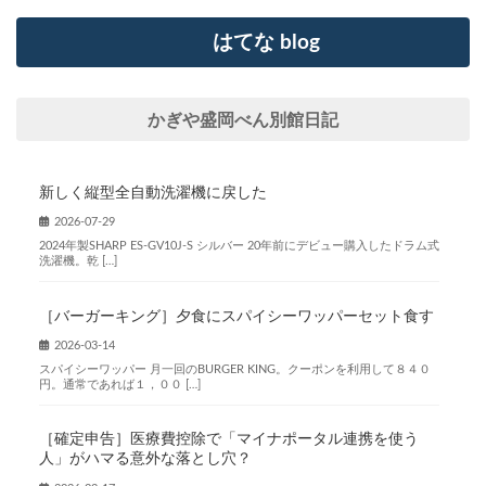
はてな blog
かぎや盛岡べん別館日記
新しく縦型全自動洗濯機に戻した
2026-07-29
2024年製SHARP ES-GV10J-S シルバー 20年前にデビュー購入したドラム式
洗濯機。乾 […]
［バーガーキング］夕食にスパイシーワッパーセット食す
2026-03-14
スパイシーワッパー 月一回のBURGER KING。クーポンを利用して８４０
円。通常であれば１，００ […]
［確定申告］医療費控除で「マイナポータル連携を使う
人」がハマる意外な落とし穴？