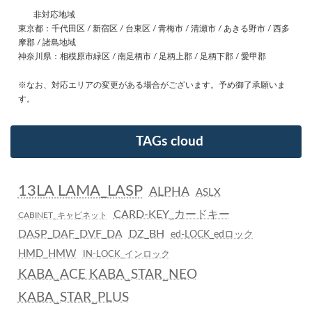
非対応地域
東京都：千代田区 / 新宿区 / 台東区 / 青梅市 / 清瀬市 / あきる野市 / 西多
摩郡 / 諸島地域
神奈川県：相模原市緑区 / 南足柄市 / 足柄上郡 / 足柄下郡 / 愛甲郡
※なお、対応エリアの変更がある場合がございます。予め御了承願いま
す。
TAGs cloud
13LA LAMA_LASP
ALPHA
ASLX
CARD-KEY_カードキー
CABINET_キャビネット
DASP_DAF_DVF_DA
DZ_BH
ed-LOCK_edロック
HMD_HMW
IN-LOCK_インロック
KABA_ACE KABA_STAR_NEO
KABA_STAR_PLUS