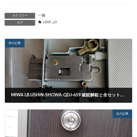
一般
カテゴリー
LDSP_LD
タグ
前の記事
MIWA LB.USHIN-SHOWA-QDJ-659 破錠解錠と全セット交換
2022-10-02
次の記事