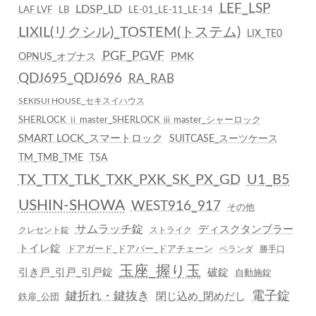
LEF_LSP
LDSP_LD
LAF LVF
LB
LE-01_LE-11_LE-14
LIXIL(リクシル)_TOSTEM(トステム)
LIX_TE0
PGF_PGVF
PMK
OPNUS_オプナス
QDJ695_QDJ696
RA_RAB
SEKISUI HOUSE_セキスイハウス
SHERLOCK ⅱ master_SHERLOCK ⅲ master_シャーロック
SMART LOCK_スマートロック
SUITCASE_スーツケース
TM_TMB_TME
TSA
TX_TTX_TLK_TXK_PXK_SK_PX_GD
U1_B5
USHIN-SHOWA
WEST916_917
その他
サムラッチ錠
ディスクタンブラー
クレセント錠
ストライク
トイレ錠
ドアガード_ドアバー_ドアチェーン
ベランダ
勝手口
玉座_握り玉
引き戸_引戸_引戸錠
破錠
自動施錠
鍵折れ・鍵抜き
電子錠
閉じ込め_閉めだし
鉄扉_公団