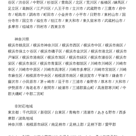
谷区 / 渋谷区 / 中野区 / 杉並区 / 豊島区 / 北区 / 荒川区 / 板橋区 /練馬区 /
足立区 / 葛飾区 / 江戸川区 / 八王子市 / 立川市 / 武蔵野市 / 三鷹市 / 府中
市 / 昭島市 / 調布市 / 町田市 / 小金井市 / 小平市 / 日野市 / 東村山市 / 国
分寺市 / 国立市 / 福生市 / 狛江市 / 東大和市 / 東久留米市 / 武蔵村山市 /
多摩市 / 稲城市 / 羽村市 / 西東京市
神奈川県
横浜市鶴見区 / 横浜市神奈川区 / 横浜市西区 / 横浜市中区 / 横浜市南区 /
横浜市保土ケ谷区 / 横浜市磯子区 / 横浜市金沢区 / 横浜市港北区 / 横浜市
戸塚区 / 横浜市港南区 / 横浜市旭区 / 横浜市緑区 / 横浜市瀬谷区 / 横浜市
栄区 / 横浜市泉区 / 横浜市青葉区 / 横浜市都筑区 / 川崎市川崎区 / 川崎市
幸区 / 川崎市中原区 / 川崎市高津区 / 川崎市多摩区 / 川崎市宮前区 / 川崎
市麻生区 / 相模原市中央区 / 相模原市南区 / 横須賀市 / 平塚市 / 鎌倉市 /
藤沢市 / 小田原市 / 茅ヶ崎市 / 逗子市 / 三浦市 / 秦野市 / 厚木市 / 大和市 /
伊勢原市 / 海老名市 / 座間市 / 綾瀬市 / 三浦郡葉山町 / 高座郡寒川町 / 中
郡大磯町 / 中郡二宮町
非対応地域
東京都：千代田区 / 新宿区 / 台東区 / 青梅市 / 清瀬市 / あきる野市 / 西多
摩郡 / 諸島地域
神奈川県：相模原市緑区 / 南足柄市 / 足柄上郡 / 足柄下郡 / 愛甲郡