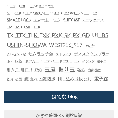
SEKISUI HOUSE_セキスイハウス
SHERLOCK ⅱ master_SHERLOCK ⅲ master_シャーロック
SMART LOCK_スマートロック
SUITCASE_スーツケース
TM_TMB_TME
TSA
TX_TTX_TLK_TXK_PXK_SK_PX_GD
U1_B5
USHIN-SHOWA
WEST916_917
その他
サムラッチ錠
ディスクタンブラー
クレセント錠
ストライク
トイレ錠
ドアガード_ドアバー_ドアチェーン
ベランダ
勝手口
玉座_握り玉
引き戸_引戸_引戸錠
破錠
自動施錠
鍵折れ・鍵抜き
電子錠
閉じ込め_閉めだし
鉄扉_公団
はてな blog
かぎや盛岡べん別館日記