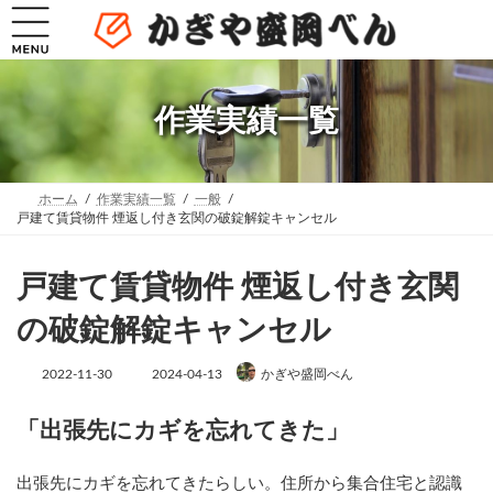
コ
ナ
ン
ビ
テ
ゲ
ン
ー
ツ
シ
へ
ョ
作業実績一覧
ス
ン
キ
に
ッ
移
プ
動
ホーム
作業実績一覧
一般
戸建て賃貸物件 煙返し付き玄関の破錠解錠キャンセル
戸建て賃貸物件 煙返し付き玄関
の破錠解錠キャンセル
最
2022-11-30
2024-04-13
かぎや盛岡べん
終
更
新
「出張先にカギを忘れてきた」
日
時
:
出張先にカギを忘れてきたらしい。住所から集合住宅と認識