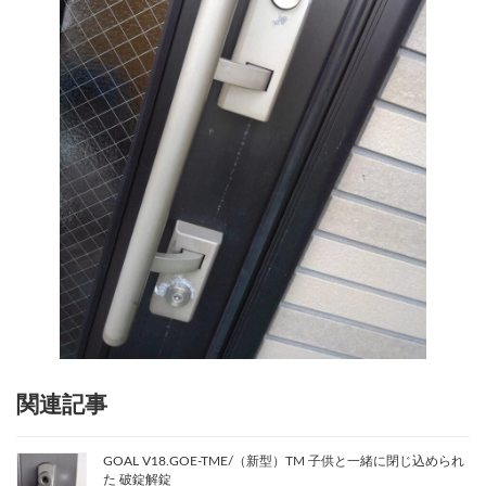
関連記事
GOAL V18.GOE-TME/（新型）TM 子供と一緒に閉じ込められ
た 破錠解錠