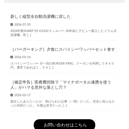
新しく縦型全自動洗濯機に戻した
2026-07-29
2024年製SHARP ES-GV10J-S シルバー 20年前にデビュー購入したドラム式
洗濯機。乾 […]
［バーガーキング］夕食にスパイシーワッパーセット食す
2026-03-14
スパイシーワッパー 月一回のBURGER KING。クーポンを利用して８４０
円。通常であれば１，００ […]
［確定申告］医療費控除で「マイナポータル連携を使う
人」がハマる意外な落とし穴？
2026-02-17
提出したあとだったが、助けられた記事（一部）だった。完全に知らなか
った内容だった。 今期は赤字だった […]
お問い合わせはこちら