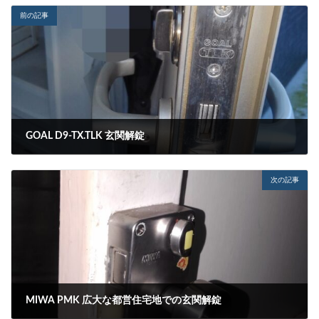
前の記事
GOAL D9-TX.TLK 玄関解錠
2022-11-29
次の記事
MIWA PMK 広大な都営住宅地での玄関解錠