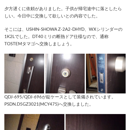
時
:
夕方遅くに依頼がありました。子供が帰宅途中に落としたら
しい。今日中に交換して欲しいとの内容でした。
そこには、USHIN-SHOWA Z-2A2-DHYD、WXシリンダーの
1K2Lでした。DT40ミリの断熱ドア仕様なので、通称
TOSTEMタマゴへ交換しましょう。
QDJ-695/QDJ-696が錠ケースとして装備されています。
PSDN.D5GZ3021(MCY475)へ交換しました。