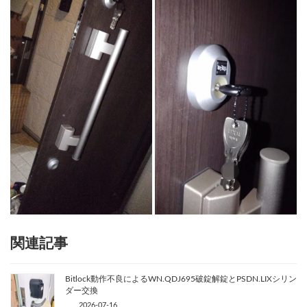
関連記事
Bitlock動作不良によるWN.QDJ695破錠解錠とPSDN.LIXシリン
ダー交換
2026-07-16