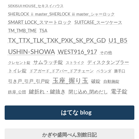
SEKISUI HOUSE_セキスイハウス
SHERLOCK ⅱ master_SHERLOCK ⅲ master_シャーロック
SMART LOCK_スマートロック
SUITCASE_スーツケース
TM_TMB_TME
TSA
TX_TTX_TLK_TXK_PXK_SK_PX_GD
U1_B5
USHIN-SHOWA
WEST916_917
その他
サムラッチ錠
ディスクタンブラー
クレセント錠
ストライク
トイレ錠
ドアガード_ドアバー_ドアチェーン
ベランダ
勝手口
玉座_握り玉
引き戸_引戸_引戸錠
破錠
自動施錠
鍵折れ・鍵抜き
電子錠
閉じ込め_閉めだし
鉄扉_公団
はてな blog
かぎや盛岡べん別館日記