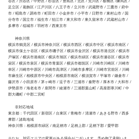
谷区 / 渋谷区 / 中野区 / 杉並区 / 豊島区 / 北区 / 荒川区 / 板橋区 /練馬区 /
足立区 / 葛飾区 / 江戸川区 / 八王子市 / 立川市 / 武蔵野市 / 三鷹市 / 府中
市 / 昭島市 / 調布市 / 町田市 / 小金井市 / 小平市 / 日野市 / 東村山市 / 国
分寺市 / 国立市 / 福生市 / 狛江市 / 東大和市 / 東久留米市 / 武蔵村山市 /
多摩市 / 稲城市 / 羽村市 / 西東京市
神奈川県
横浜市鶴見区 / 横浜市神奈川区 / 横浜市西区 / 横浜市中区 / 横浜市南区 /
横浜市保土ケ谷区 / 横浜市磯子区 / 横浜市金沢区 / 横浜市港北区 / 横浜市
戸塚区 / 横浜市港南区 / 横浜市旭区 / 横浜市緑区 / 横浜市瀬谷区 / 横浜市
栄区 / 横浜市泉区 / 横浜市青葉区 / 横浜市都筑区 / 川崎市川崎区 / 川崎市
幸区 / 川崎市中原区 / 川崎市高津区 / 川崎市多摩区 / 川崎市宮前区 / 川崎
市麻生区 / 相模原市中央区 / 相模原市南区 / 横須賀市 / 平塚市 / 鎌倉市 /
藤沢市 / 小田原市 / 茅ヶ崎市 / 逗子市 / 三浦市 / 秦野市 / 厚木市 / 大和市 /
伊勢原市 / 海老名市 / 座間市 / 綾瀬市 / 三浦郡葉山町 / 高座郡寒川町 / 中
郡大磯町 / 中郡二宮町
非対応地域
東京都：千代田区 / 新宿区 / 台東区 / 青梅市 / 清瀬市 / あきる野市 / 西多
摩郡 / 諸島地域
神奈川県：相模原市緑区 / 南足柄市 / 足柄上郡 / 足柄下郡 / 愛甲郡
※なお、対応エリアの変更がある場合がございます。予め御了承願いま