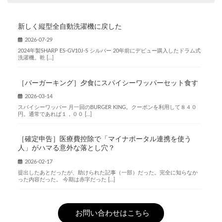
新しく縦型全自動洗濯機に戻した
2026-07-29
2024年製SHARP ES-GV10J-S シルバー 20年前にデビュー購入したドラム式
洗濯機。乾 […]
［バーガーキング］夕食にスパイシーワッパーセット食す
2026-03-14
スパイシーワッパー 月一回のBURGER KING。クーポンを利用して８４０
円。通常であれば１，００ […]
［確定申告］医療費控除で「マイナポータル連携を使う
人」がハマる意外な落とし穴？
2026-02-17
提出したあとだったが、助けられた記事（一部）だった。完全に知らなか
った内容だった。 今期は赤字だった […]
お問い合わせはこちら