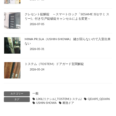
クレセント錠解錠 ～スマートロック「SESAME 3(セサミ ス
リー)」付き引戸錠破錠キャンセルによる変更～
2026-07-05
MIWA PR.SLA（USHIN-SHOWA） 鍵が回らないので入室出来
ない
2026-05-31
トステム（TOSTEM）ドアガード玄関解錠
2026-05-24
一般
カテゴリー
LIXIL(リクシル)_TOSTEM(トステム)
QDJ695_QDJ696
タグ
USHIN-SHOWA
断熱ドア