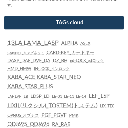
す。
TAGs cloud
13LA LAMA_LASP
ALPHA
ASLX
CARD-KEY_カードキー
CABINET_キャビネット
DASP_DAF_DVF_DA
DZ_BH
ed-LOCK_edロック
HMD_HMW
IN-LOCK_インロック
KABA_ACE KABA_STAR_NEO
KABA_STAR_PLUS
LEF_LSP
LDSP_LD
LAF LVF
LB
LE-01_LE-11_LE-14
LIXIL(リクシル)_TOSTEM(トステム)
LIX_TE0
PGF_PGVF
PMK
OPNUS_オプナス
QDJ695_QDJ696
RA_RAB