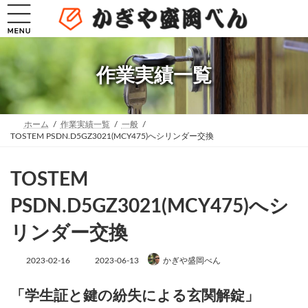
コ
ナ
ン
ビ
テ
ゲ
ン
ー
ツ
シ
へ
ョ
作業実績一覧
ス
ン
キ
に
ッ
移
プ
動
ホーム
作業実績一覧
一般
TOSTEM PSDN.D5GZ3021(MCY475)へシリンダー交換
TOSTEM
PSDN.D5GZ3021(MCY475)へシ
リンダー交換
最
2023-02-16
2023-06-13
かぎや盛岡べん
終
更
新
「学生証と鍵の紛失による玄関解錠」
日