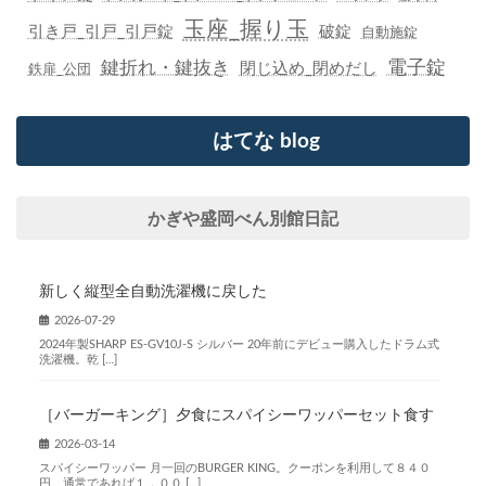
玉座_握り玉
引き戸_引戸_引戸錠
破錠
自動施錠
鍵折れ・鍵抜き
電子錠
閉じ込め_閉めだし
鉄扉_公団
はてな blog
かぎや盛岡べん別館日記
新しく縦型全自動洗濯機に戻した
2026-07-29
2024年製SHARP ES-GV10J-S シルバー 20年前にデビュー購入したドラム式
洗濯機。乾 […]
［バーガーキング］夕食にスパイシーワッパーセット食す
2026-03-14
スパイシーワッパー 月一回のBURGER KING。クーポンを利用して８４０
円。通常であれば１，００ […]