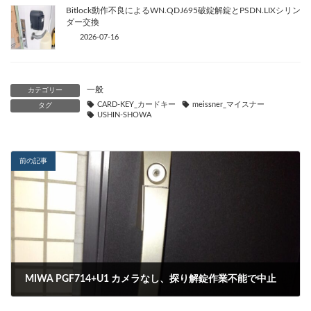
Bitlock動作不良によるWN.QDJ695破錠解錠とPSDN.LIXシリン
ダー交換
2026-07-16
一般
カテゴリー
CARD-KEY_カードキー
meissner_マイスナー
タグ
USHIN-SHOWA
前の記事
MIWA PGF714+U1 カメラなし、探り解錠作業不能で中止
2023-05-15