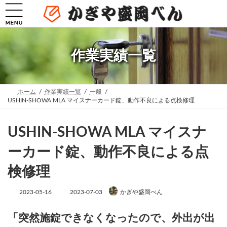
コ
ナ
ン
ビ
テ
ゲ
ン
ー
ツ
シ
へ
ョ
作業実績一覧
ス
ン
キ
に
ッ
移
プ
動
ホーム
作業実績一覧
一般
USHIN-SHOWA MLA マイスナーカード錠、動作不良による点検修理
USHIN-SHOWA MLA マイスナ
ーカード錠、動作不良による点
検修理
最
2023-05-16
2023-07-03
かぎや盛岡べん
終
更
新
「突然施錠できなくなったので、外出が出
日