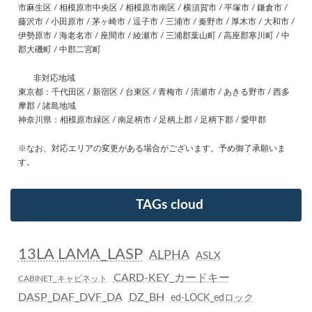
市麻生区 / 相模原市中央区 / 相模原市南区 / 横須賀市 / 平塚市 / 鎌倉市 /
藤沢市 / 小田原市 / 茅ヶ崎市 / 逗子市 / 三浦市 / 秦野市 / 厚木市 / 大和市 /
伊勢原市 / 海老名市 / 座間市 / 綾瀬市 / 三浦郡葉山町 / 高座郡寒川町 / 中
郡大磯町 / 中郡二宮町
非対応地域
東京都：千代田区 / 新宿区 / 台東区 / 青梅市 / 清瀬市 / あきる野市 / 西多
摩郡 / 諸島地域
神奈川県：相模原市緑区 / 南足柄市 / 足柄上郡 / 足柄下郡 / 愛甲郡
※なお、対応エリアの変更がある場合がございます。予め御了承願いま
す。
TAGs cloud
13LA LAMA_LASP
ALPHA
ASLX
CARD-KEY_カードキー
CABINET_キャビネット
DASP_DAF_DVF_DA
DZ_BH
ed-LOCK_edロック