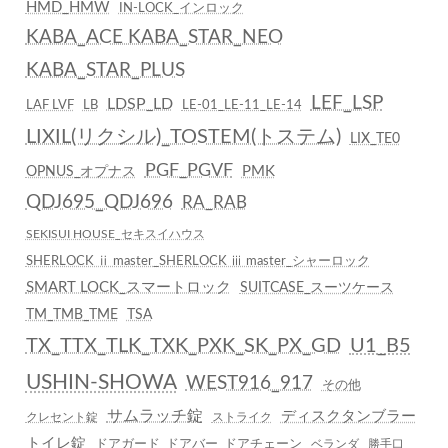
HMD_HMW
IN-LOCK_インロック
KABA_ACE KABA_STAR_NEO
KABA_STAR_PLUS
LEF_LSP
LDSP_LD
LAF LVF
LB
LE-01_LE-11_LE-14
LIXIL(リクシル)_TOSTEM(トステム)
LIX_TE0
PGF_PGVF
PMK
OPNUS_オプナス
QDJ695_QDJ696
RA_RAB
SEKISUI HOUSE_セキスイハウス
SHERLOCK ⅱ master_SHERLOCK ⅲ master_シャーロック
SMART LOCK_スマートロック
SUITCASE_スーツケース
TM_TMB_TME
TSA
TX_TTX_TLK_TXK_PXK_SK_PX_GD
U1_B5
USHIN-SHOWA
WEST916_917
その他
サムラッチ錠
ディスクタンブラー
クレセント錠
ストライク
トイレ錠
ドアガード_ドアバー_ドアチェーン
ベランダ
勝手口