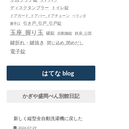
ストライク
ディスクタンブラー
トイレ錠
ドアガード_ドアバー_ドアチェーン
ベランダ
引き戸_引戸_引戸錠
勝手口
玉座_握り玉
破錠
自動施錠
鉄扉_公団
鍵折れ・鍵抜き
閉じ込め_閉めだし
電子錠
はてな blog
かぎや盛岡べん別館日記
新しく縦型全自動洗濯機に戻した
2026-07-29