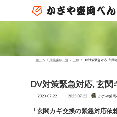
コ
ナ
ン
ビ
テ
ゲ
ン
ー
ツ
シ
へ
ョ
ス
ン
キ
に
ッ
移
プ
動
ホーム
作業実績一覧
一般
DV対策緊急対応, 玄
DV対策緊急対応, 玄
最
2023-07-22
2023-07-22
かぎや盛岡
終
更
新
「玄関カギ交換の緊急対応依
日