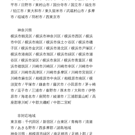
平市 / 日野市 / 東村山市 / 国分寺市 / 国立市 / 福生市
/ 狛江市 / 東大和市 / 東久留米市 / 武蔵村山市 / 多摩
市 / 稲城市 / 羽村市 / 西東京市
神奈川県
横浜市鶴見区 / 横浜市神奈川区 / 横浜市西区 / 横浜
市中区 / 横浜市南区 / 横浜市保土ケ谷区 / 横浜市磯
子区 / 横浜市金沢区 / 横浜市港北区 / 横浜市戸塚区 /
横浜市港南区 / 横浜市旭区 / 横浜市緑区 / 横浜市瀬
谷区 / 横浜市栄区 / 横浜市泉区 / 横浜市青葉区 / 横
浜市都筑区 / 川崎市川崎区 / 川崎市幸区 / 川崎市中
原区 / 川崎市高津区 / 川崎市多摩区 / 川崎市宮前区 /
川崎市麻生区 / 相模原市中央区 / 相模原市南区 / 横
須賀市 / 平塚市 / 鎌倉市 / 藤沢市 / 小田原市 / 茅ヶ崎
市 / 逗子市 / 三浦市 / 秦野市 / 厚木市 / 大和市 / 伊勢
原市 / 海老名市 / 座間市 / 綾瀬市 / 三浦郡葉山町 / 高
座郡寒川町 / 中郡大磯町 / 中郡二宮町
非対応地域
東京都：千代田区 / 新宿区 / 台東区 / 青梅市 / 清瀬
市 / あきる野市 / 西多摩郡 / 諸島地域
神奈川県：相模原市緑区 / 南足柄市 / 足柄上郡 / 足