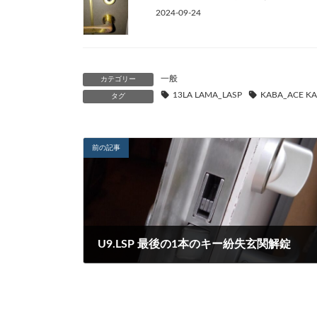
2024-09-24
一般
カテゴリー
13LA LAMA_LASP
KABA_ACE KA
タグ
前の記事
U9.LSP 最後の1本のキー紛失玄関解錠
2023-07-21