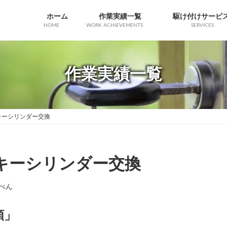
ホーム
作業実績一覧
駆け付けサービ
HOME
WORK ACHIEVEMENTS
SERVICES
作業実績一覧
関キーシリンダー交換
関キーシリンダー交換
べん
頼」