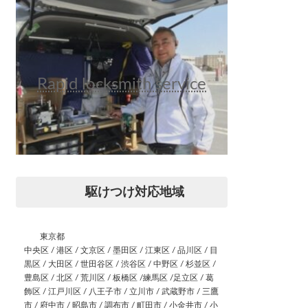
Rapid locksmith service
駆けつけ対応地域
東京都
中央区 / 港区 / 文京区 / 墨田区 / 江東区 / 品川区 / 目
黒区 / 大田区 / 世田谷区 / 渋谷区 / 中野区 / 杉並区 /
豊島区 / 北区 / 荒川区 / 板橋区 /練馬区 /足立区 / 葛
飾区 / 江戸川区 / 八王子市 / 立川市 / 武蔵野市 / 三鷹
市 / 府中市 / 昭島市 / 調布市 / 町田市 / 小金井市 / 小