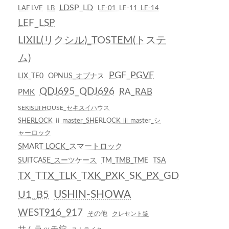
LDSP_LD
LAF LVF
LB
LE-01_LE-11_LE-14
LEF_LSP
LIXIL(リクシル)_TOSTEM(トステ
ム)
PGF_PGVF
LIX_TE0
OPNUS_オプナス
QDJ695_QDJ696
RA_RAB
PMK
SEKISUI HOUSE_セキスイハウス
SHERLOCK ⅱ master_SHERLOCK ⅲ master_シ
ャーロック
SMART LOCK_スマートロック
SUITCASE_スーツケース
TM_TMB_TME
TSA
TX_TTX_TLK_TXK_PXK_SK_PX_GD
USHIN-SHOWA
U1_B5
WEST916_917
その他
クレセント錠
サムラッチ錠