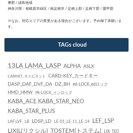
摩郡 / 諸島地域
神奈川県：相模原市緑区 / 南足柄市 / 足柄上郡 / 足柄下郡 / 愛甲郡
※なお、対応エリアの変更がある場合がございます。予め御了承願いま
す。
TAGs cloud
13LA LAMA_LASP
ALPHA
ASLX
CARD-KEY_カードキー
CABINET_キャビネット
DASP_DAF_DVF_DA
DZ_BH
ed-LOCK_edロック
HMD_HMW
IN-LOCK_インロック
KABA_ACE KABA_STAR_NEO
KABA_STAR_PLUS
LEF_LSP
LDSP_LD
LAF LVF
LB
LE-01_LE-11_LE-14
LIXIL(リクシル)_TOSTEM(トステム)
LIX_TE0