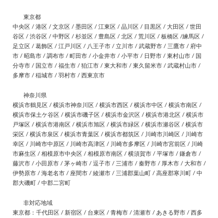
東京都
中央区 / 港区 / 文京区 / 墨田区 / 江東区 / 品川区 / 目黒区 / 大田区 / 世田
谷区 / 渋谷区 / 中野区 / 杉並区 / 豊島区 / 北区 / 荒川区 / 板橋区 /練馬区 /
足立区 / 葛飾区 / 江戸川区 / 八王子市 / 立川市 / 武蔵野市 / 三鷹市 / 府中
市 / 昭島市 / 調布市 / 町田市 / 小金井市 / 小平市 / 日野市 / 東村山市 / 国
分寺市 / 国立市 / 福生市 / 狛江市 / 東大和市 / 東久留米市 / 武蔵村山市 /
多摩市 / 稲城市 / 羽村市 / 西東京市
神奈川県
横浜市鶴見区 / 横浜市神奈川区 / 横浜市西区 / 横浜市中区 / 横浜市南区 /
横浜市保土ケ谷区 / 横浜市磯子区 / 横浜市金沢区 / 横浜市港北区 / 横浜市
戸塚区 / 横浜市港南区 / 横浜市旭区 / 横浜市緑区 / 横浜市瀬谷区 / 横浜市
栄区 / 横浜市泉区 / 横浜市青葉区 / 横浜市都筑区 / 川崎市川崎区 / 川崎市
幸区 / 川崎市中原区 / 川崎市高津区 / 川崎市多摩区 / 川崎市宮前区 / 川崎
市麻生区 / 相模原市中央区 / 相模原市南区 / 横須賀市 / 平塚市 / 鎌倉市 /
藤沢市 / 小田原市 / 茅ヶ崎市 / 逗子市 / 三浦市 / 秦野市 / 厚木市 / 大和市 /
伊勢原市 / 海老名市 / 座間市 / 綾瀬市 / 三浦郡葉山町 / 高座郡寒川町 / 中
郡大磯町 / 中郡二宮町
非対応地域
東京都：千代田区 / 新宿区 / 台東区 / 青梅市 / 清瀬市 / あきる野市 / 西多