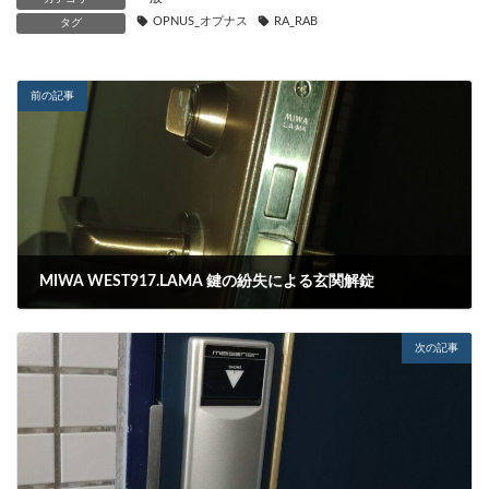
OPNUS_オプナス
RA_RAB
タグ
前の記事
MIWA WEST917.LAMA 鍵の紛失による玄関解錠
2023-11-26
次の記事