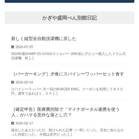
かぎや盛岡べん別館日記
新しく縦型全自動洗濯機に戻した
2026-07-29
2024年製SHARP ES-GV10J-S シルバー 20年前にデビュー購入したドラム式
洗濯機。乾 […]
［バーガーキング］夕食にスパイシーワッパーセット食す
2026-03-14
スパイシーワッパー 月一回のBURGER KING。クーポンを利用して８４０
円。通常であれば１，００ […]
［確定申告］医療費控除で「マイナポータル連携を使う
人」がハマる意外な落とし穴？
2026-02-17
提出したあとだったが、助けられた記事（一部）だった。完全に知らなか
った内容だった。 今期は赤字だった […]