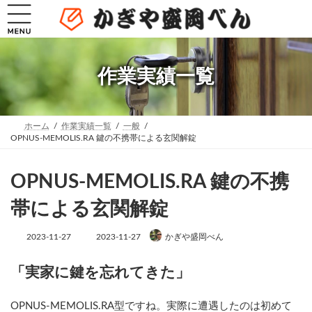
コ
ナ
ン
ビ
テ
ゲ
ン
ー
ツ
シ
へ
ョ
作業実績一覧
ス
ン
キ
に
ッ
移
プ
動
ホーム
作業実績一覧
一般
OPNUS-MEMOLIS.RA 鍵の不携帯による玄関解錠
OPNUS-MEMOLIS.RA 鍵の不携
帯による玄関解錠
最
2023-11-27
2023-11-27
かぎや盛岡べん
終
更
新
「実家に鍵を忘れてきた」
日
時
:
OPNUS-MEMOLIS.RA型ですね。実際に遭遇したのは初めて