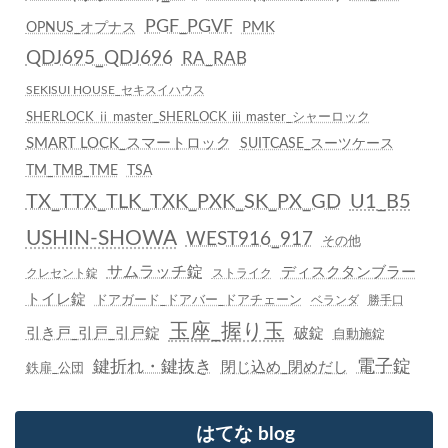
PGF_PGVF
PMK
OPNUS_オプナス
QDJ695_QDJ696
RA_RAB
SEKISUI HOUSE_セキスイハウス
SHERLOCK ⅱ master_SHERLOCK ⅲ master_シャーロック
SMART LOCK_スマートロック
SUITCASE_スーツケース
TM_TMB_TME
TSA
TX_TTX_TLK_TXK_PXK_SK_PX_GD
U1_B5
USHIN-SHOWA
WEST916_917
その他
サムラッチ錠
ディスクタンブラー
クレセント錠
ストライク
トイレ錠
ドアガード_ドアバー_ドアチェーン
ベランダ
勝手口
玉座_握り玉
引き戸_引戸_引戸錠
破錠
自動施錠
鍵折れ・鍵抜き
電子錠
閉じ込め_閉めだし
鉄扉_公団
はてな blog