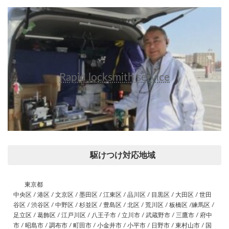
Rapid locksmith service
駆けつけ対応地域
東京都
中央区 / 港区 / 文京区 / 墨田区 / 江東区 / 品川区 / 目黒区 / 大田区 / 世田
谷区 / 渋谷区 / 中野区 / 杉並区 / 豊島区 / 北区 / 荒川区 / 板橋区 /練馬区 /
足立区 / 葛飾区 / 江戸川区 / 八王子市 / 立川市 / 武蔵野市 / 三鷹市 / 府中
市 / 昭島市 / 調布市 / 町田市 / 小金井市 / 小平市 / 日野市 / 東村山市 / 国