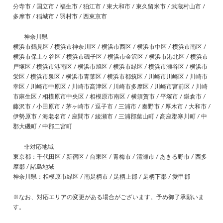
分寺市 / 国立市 / 福生市 / 狛江市 / 東大和市 / 東久留米市 / 武蔵村山市 /
多摩市 / 稲城市 / 羽村市 / 西東京市
神奈川県
横浜市鶴見区 / 横浜市神奈川区 / 横浜市西区 / 横浜市中区 / 横浜市南区 /
横浜市保土ケ谷区 / 横浜市磯子区 / 横浜市金沢区 / 横浜市港北区 / 横浜市
戸塚区 / 横浜市港南区 / 横浜市旭区 / 横浜市緑区 / 横浜市瀬谷区 / 横浜市
栄区 / 横浜市泉区 / 横浜市青葉区 / 横浜市都筑区 / 川崎市川崎区 / 川崎市
幸区 / 川崎市中原区 / 川崎市高津区 / 川崎市多摩区 / 川崎市宮前区 / 川崎
市麻生区 / 相模原市中央区 / 相模原市南区 / 横須賀市 / 平塚市 / 鎌倉市 /
藤沢市 / 小田原市 / 茅ヶ崎市 / 逗子市 / 三浦市 / 秦野市 / 厚木市 / 大和市 /
伊勢原市 / 海老名市 / 座間市 / 綾瀬市 / 三浦郡葉山町 / 高座郡寒川町 / 中
郡大磯町 / 中郡二宮町
非対応地域
東京都：千代田区 / 新宿区 / 台東区 / 青梅市 / 清瀬市 / あきる野市 / 西多
摩郡 / 諸島地域
神奈川県：相模原市緑区 / 南足柄市 / 足柄上郡 / 足柄下郡 / 愛甲郡
※なお、対応エリアの変更がある場合がございます。予め御了承願いま
す。