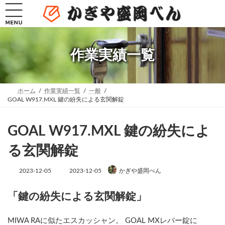
コ
ナ
ン
ビ
テ
ゲ
ン
ー
ツ
シ
へ
ョ
作業実績一覧
ス
ン
キ
に
ッ
移
プ
動
ホーム
作業実績一覧
一般
GOAL W917.MXL 鍵の紛失による玄関解錠
GOAL W917.MXL 鍵の紛失によ
る玄関解錠
最
2023-12-05
2023-12-05
かぎや盛岡べん
終
更
新
「鍵の紛失による玄関解錠」
日
時
:
MIWA RAに似たエスカッシャン。 GOAL MXレバー錠に