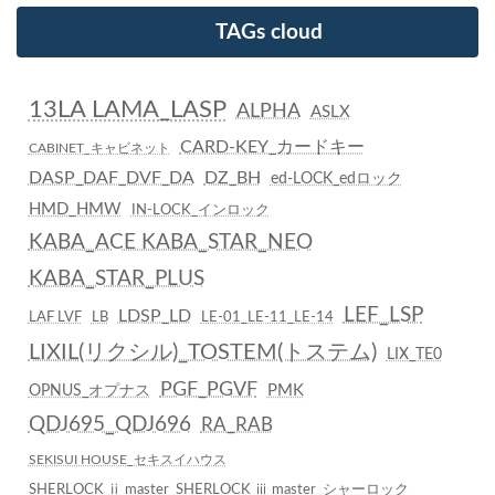
TAGs cloud
13LA LAMA_LASP
ALPHA
ASLX
CARD-KEY_カードキー
CABINET_キャビネット
DASP_DAF_DVF_DA
DZ_BH
ed-LOCK_edロック
HMD_HMW
IN-LOCK_インロック
KABA_ACE KABA_STAR_NEO
KABA_STAR_PLUS
LEF_LSP
LDSP_LD
LAF LVF
LB
LE-01_LE-11_LE-14
LIXIL(リクシル)_TOSTEM(トステム)
LIX_TE0
PGF_PGVF
PMK
OPNUS_オプナス
QDJ695_QDJ696
RA_RAB
SEKISUI HOUSE_セキスイハウス
SHERLOCK ⅱ master_SHERLOCK ⅲ master_シャーロック