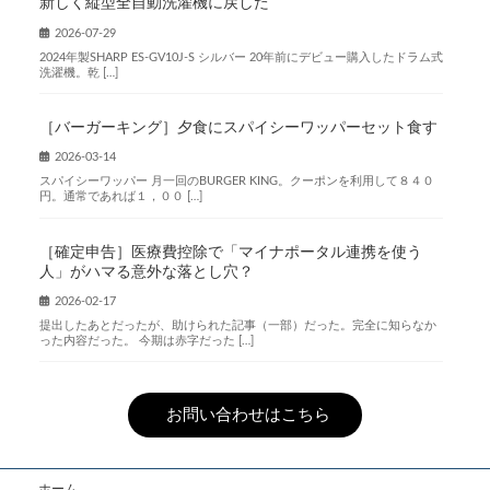
新しく縦型全自動洗濯機に戻した
2026-07-29
2024年製SHARP ES-GV10J-S シルバー 20年前にデビュー購入したドラム式
洗濯機。乾 […]
［バーガーキング］夕食にスパイシーワッパーセット食す
2026-03-14
スパイシーワッパー 月一回のBURGER KING。クーポンを利用して８４０
円。通常であれば１，００ […]
［確定申告］医療費控除で「マイナポータル連携を使う
人」がハマる意外な落とし穴？
2026-02-17
提出したあとだったが、助けられた記事（一部）だった。完全に知らなか
った内容だった。 今期は赤字だった […]
お問い合わせはこちら
ホーム