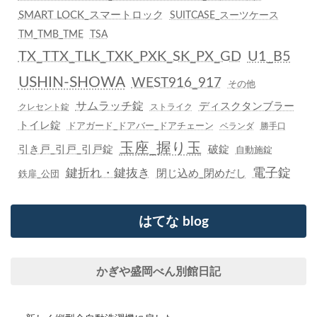
SMART LOCK_スマートロック
SUITCASE_スーツケース
TM_TMB_TME
TSA
TX_TTX_TLK_TXK_PXK_SK_PX_GD
U1_B5
USHIN-SHOWA
WEST916_917
その他
サムラッチ錠
ディスクタンブラー
クレセント錠
ストライク
トイレ錠
ドアガード_ドアバー_ドアチェーン
ベランダ
勝手口
玉座_握り玉
引き戸_引戸_引戸錠
破錠
自動施錠
鍵折れ・鍵抜き
電子錠
閉じ込め_閉めだし
鉄扉_公団
はてな blog
かぎや盛岡べん別館日記