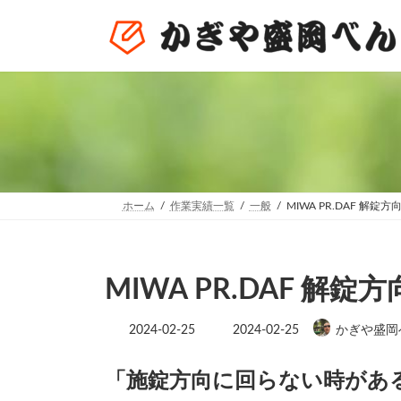
コ
ナ
ン
ビ
テ
ゲ
ン
ー
ツ
シ
へ
ョ
ス
ン
キ
に
ッ
移
プ
動
ホーム
作業実績一覧
一般
MIWA PR.DAF 解
MIWA PR.DAF 
最
2024-02-25
2024-02-25
かぎや盛岡
終
更
新
「施錠方向に回らない時があ
日