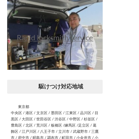
Rapid locksmith service
駆けつけ対応地域
東京都
中央区 / 港区 / 文京区 / 墨田区 / 江東区 / 品川区 / 目
黒区 / 大田区 / 世田谷区 / 渋谷区 / 中野区 / 杉並区 /
豊島区 / 北区 / 荒川区 / 板橋区 /練馬区 /足立区 / 葛
飾区 / 江戸川区 / 八王子市 / 立川市 / 武蔵野市 / 三鷹
市 / 府中市 / 昭島市 / 調布市 / 町田市 / 小金井市 / 小