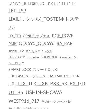
LDSP_LD
LAF LVF
LB
LE-01_LE-11_LE-14
LEF_LSP
LIXIL(リクシル)_TOSTEM(トステ
ム)
PGF_PGVF
LIX_TE0
OPNUS_オプナス
QDJ695_QDJ696
RA_RAB
PMK
SEKISUI HOUSE_セキスイハウス
SHERLOCK ⅱ master_SHERLOCK ⅲ master_シ
ャーロック
SMART LOCK_スマートロック
SUITCASE_スーツケース
TM_TMB_TME
TSA
TX_TTX_TLK_TXK_PXK_SK_PX_GD
USHIN-SHOWA
U1_B5
WEST916_917
その他
クレセント錠
サムラッチ錠