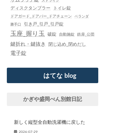
ストライク
ディスクタンブラー
トイレ錠
ドアガード_ドアバー_ドアチェーン
ベランダ
引き戸_引戸_引戸錠
勝手口
玉座_握り玉
破錠
自動施錠
鉄扉_公団
鍵折れ・鍵抜き
閉じ込め_閉めだし
電子錠
はてな blog
かぎや盛岡べん別館日記
新しく縦型全自動洗濯機に戻した
2026-07-29