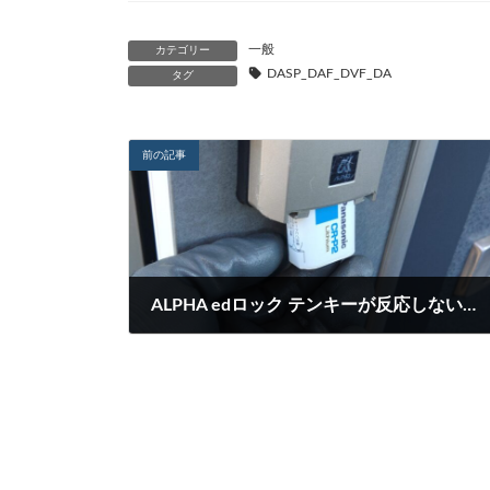
一般
カテゴリー
DASP_DAF_DVF_DA
タグ
前の記事
ALPHA edロック テンキーが反応しないため暗証番号を入力できない
2024-02-24