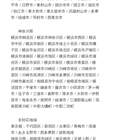
平市 / 日野市 / 東村山市 / 国分寺市 / 国立市 / 福生市
/ 狛江市 / 東大和市 / 東久留米市 / 武蔵村山市 / 多摩
市 / 稲城市 / 羽村市 / 西東京市
神奈川県
横浜市鶴見区 / 横浜市神奈川区 / 横浜市西区 / 横浜
市中区 / 横浜市南区 / 横浜市保土ケ谷区 / 横浜市磯
子区 / 横浜市金沢区 / 横浜市港北区 / 横浜市戸塚区 /
横浜市港南区 / 横浜市旭区 / 横浜市緑区 / 横浜市瀬
谷区 / 横浜市栄区 / 横浜市泉区 / 横浜市青葉区 / 横
浜市都筑区 / 川崎市川崎区 / 川崎市幸区 / 川崎市中
原区 / 川崎市高津区 / 川崎市多摩区 / 川崎市宮前区 /
川崎市麻生区 / 相模原市中央区 / 相模原市南区 / 横
須賀市 / 平塚市 / 鎌倉市 / 藤沢市 / 小田原市 / 茅ヶ崎
市 / 逗子市 / 三浦市 / 秦野市 / 厚木市 / 大和市 / 伊勢
原市 / 海老名市 / 座間市 / 綾瀬市 / 三浦郡葉山町 / 高
座郡寒川町 / 中郡大磯町 / 中郡二宮町
非対応地域
東京都：千代田区 / 新宿区 / 台東区 / 青梅市 / 清瀬
市 / あきる野市 / 西多摩郡 / 諸島地域
神奈川県：相模原市緑区 / 南足柄市 / 足柄上郡 / 足