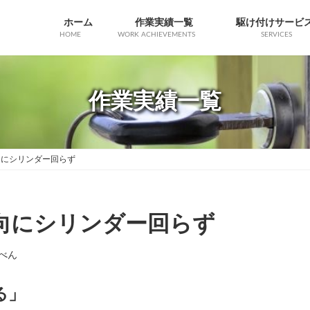
ホーム
作業実績一覧
駆け付けサービ
HOME
WORK ACHIEVEMENTS
SERVICES
作業実績一覧
錠方向にシリンダー回らず
解錠方向にシリンダー回らず
べん
る」