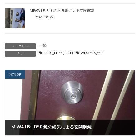
MIWA LE カギの不携帯による玄関解錠
2025-06-29
一般
カテゴリー
LE-01_LE-11_LE-14
WEST916_917
タグ
前の記事
MIWA U9.LDSP 鍵の紛失による玄関解錠
2024-03-29