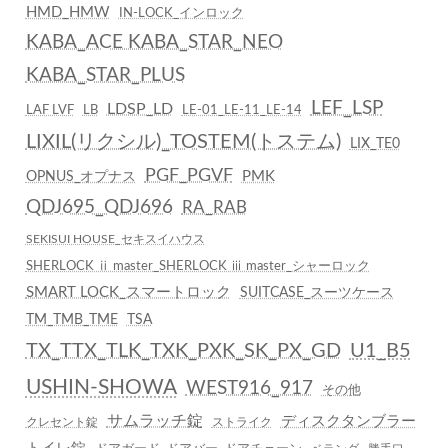
HMD_HMW
IN-LOCK_インロック
KABA_ACE KABA_STAR_NEO
KABA_STAR_PLUS
LEF_LSP
LDSP_LD
LAF LVF
LB
LE-01_LE-11_LE-14
LIXIL(リクシル)_TOSTEM(トステム)
LIX_TE0
PGF_PGVF
PMK
OPNUS_オプナス
QDJ695_QDJ696
RA_RAB
SEKISUI HOUSE_セキスイハウス
SHERLOCK ⅱ master_SHERLOCK ⅲ master_シャーロック
SMART LOCK_スマートロック
SUITCASE_スーツケース
TM_TMB_TME
TSA
TX_TTX_TLK_TXK_PXK_SK_PX_GD
U1_B5
USHIN-SHOWA
WEST916_917
その他
サムラッチ錠
ディスクタンブラー
クレセント錠
ストライク