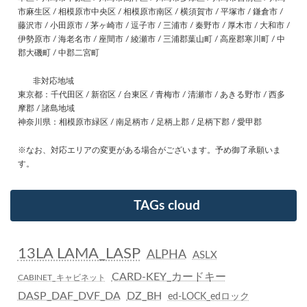
市麻生区 / 相模原市中央区 / 相模原市南区 / 横須賀市 / 平塚市 / 鎌倉市 /
藤沢市 / 小田原市 / 茅ヶ崎市 / 逗子市 / 三浦市 / 秦野市 / 厚木市 / 大和市 /
伊勢原市 / 海老名市 / 座間市 / 綾瀬市 / 三浦郡葉山町 / 高座郡寒川町 / 中
郡大磯町 / 中郡二宮町
非対応地域
東京都：千代田区 / 新宿区 / 台東区 / 青梅市 / 清瀬市 / あきる野市 / 西多
摩郡 / 諸島地域
神奈川県：相模原市緑区 / 南足柄市 / 足柄上郡 / 足柄下郡 / 愛甲郡
※なお、対応エリアの変更がある場合がございます。予め御了承願いま
す。
TAGs cloud
13LA LAMA_LASP
ALPHA
ASLX
CARD-KEY_カードキー
CABINET_キャビネット
DASP_DAF_DVF_DA
DZ_BH
ed-LOCK_edロック