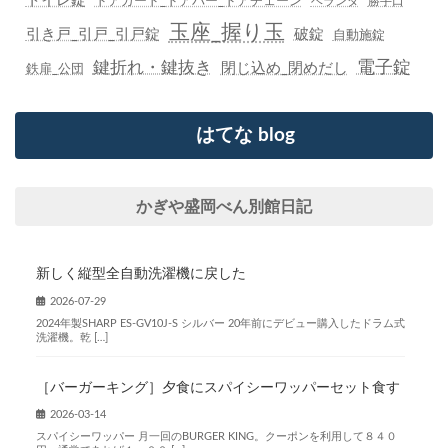
トイレ錠
ドアガード_ドアバー_ドアチェーン
ベランダ
勝手口
玉座_握り玉
引き戸_引戸_引戸錠
破錠
自動施錠
鍵折れ・鍵抜き
電子錠
閉じ込め_閉めだし
鉄扉_公団
はてな blog
かぎや盛岡べん別館日記
新しく縦型全自動洗濯機に戻した
2026-07-29
2024年製SHARP ES-GV10J-S シルバー 20年前にデビュー購入したドラム式
洗濯機。乾 […]
［バーガーキング］夕食にスパイシーワッパーセット食す
2026-03-14
スパイシーワッパー 月一回のBURGER KING。クーポンを利用して８４０