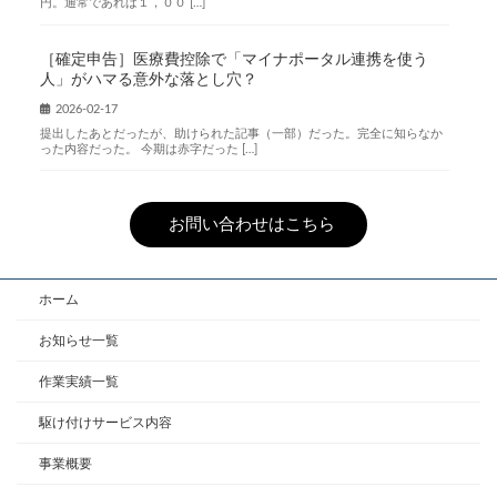
円。通常であれば１，００ […]
［確定申告］医療費控除で「マイナポータル連携を使う
人」がハマる意外な落とし穴？
2026-02-17
提出したあとだったが、助けられた記事（一部）だった。完全に知らなか
った内容だった。 今期は赤字だった […]
お問い合わせはこちら
ホーム
お知らせ一覧
作業実績一覧
駆け付けサービス内容
事業概要