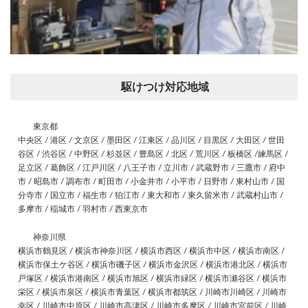
駆けつけ対応地域
東京都
中央区 / 港区 / 文京区 / 墨田区 / 江東区 / 品川区 / 目黒区 / 大田区 / 世田
谷区 / 渋谷区 / 中野区 / 杉並区 / 豊島区 / 北区 / 荒川区 / 板橋区 /練馬区 /
足立区 / 葛飾区 / 江戸川区 / 八王子市 / 立川市 / 武蔵野市 / 三鷹市 / 府中
市 / 昭島市 / 調布市 / 町田市 / 小金井市 / 小平市 / 日野市 / 東村山市 / 国
分寺市 / 国立市 / 福生市 / 狛江市 / 東大和市 / 東久留米市 / 武蔵村山市 /
多摩市 / 稲城市 / 羽村市 / 西東京市
神奈川県
横浜市鶴見区 / 横浜市神奈川区 / 横浜市西区 / 横浜市中区 / 横浜市南区 /
横浜市保土ケ谷区 / 横浜市磯子区 / 横浜市金沢区 / 横浜市港北区 / 横浜市
戸塚区 / 横浜市港南区 / 横浜市旭区 / 横浜市緑区 / 横浜市瀬谷区 / 横浜市
栄区 / 横浜市泉区 / 横浜市青葉区 / 横浜市都筑区 / 川崎市川崎区 / 川崎市
幸区 / 川崎市中原区 / 川崎市高津区 / 川崎市多摩区 / 川崎市宮前区 / 川崎