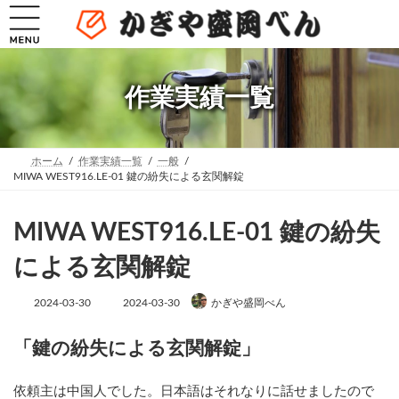
コ
ナ
ン
ビ
テ
ゲ
ン
ー
ツ
シ
へ
ョ
作業実績一覧
ス
ン
キ
に
ッ
移
プ
動
ホーム
作業実績一覧
一般
MIWA WEST916.LE-01 鍵の紛失による玄関解錠
MIWA WEST916.LE-01 鍵の紛失
による玄関解錠
最
2024-03-30
2024-03-30
かぎや盛岡べん
終
更
新
「鍵の紛失による玄関解錠」
日
時
:
依頼主は中国人でした。日本語はそれなりに話せましたので