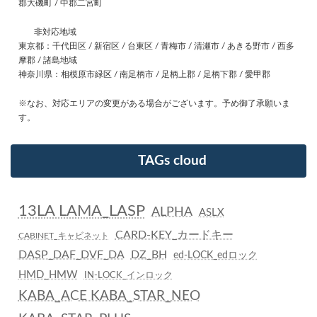
郡大磯町 / 中郡二宮町
非対応地域
東京都：千代田区 / 新宿区 / 台東区 / 青梅市 / 清瀬市 / あきる野市 / 西多
摩郡 / 諸島地域
神奈川県：相模原市緑区 / 南足柄市 / 足柄上郡 / 足柄下郡 / 愛甲郡
※なお、対応エリアの変更がある場合がございます。予め御了承願いま
す。
TAGs cloud
13LA LAMA_LASP
ALPHA
ASLX
CARD-KEY_カードキー
CABINET_キャビネット
DASP_DAF_DVF_DA
DZ_BH
ed-LOCK_edロック
HMD_HMW
IN-LOCK_インロック
KABA_ACE KABA_STAR_NEO