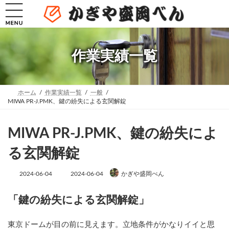
コ
ナ
ン
ビ
テ
ゲ
ン
ー
ツ
シ
へ
ョ
作業実績一覧
ス
ン
キ
に
ッ
移
プ
動
ホーム
作業実績一覧
一般
MIWA PR-J.PMK、鍵の紛失による玄関解錠
MIWA PR-J.PMK、鍵の紛失によ
る玄関解錠
最
2024-06-04
2024-06-04
かぎや盛岡べん
終
更
新
「鍵の紛失による玄関解錠」
日
時
:
東京ドームが目の前に見えます。立地条件がかなりイイと思