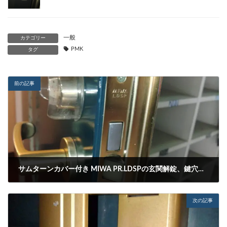
一般
カテゴリー
PMK
タグ
前の記事
サムターンカバー付き MIWA PR.LDSPの玄関解錠、鍵穴にキーが刺さらない
2024-06-03
次の記事