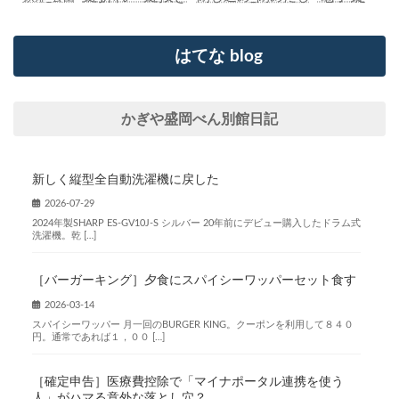
はてな blog
かぎや盛岡べん別館日記
新しく縦型全自動洗濯機に戻した
2026-07-29
2024年製SHARP ES-GV10J-S シルバー 20年前にデビュー購入したドラム式
洗濯機。乾 […]
［バーガーキング］夕食にスパイシーワッパーセット食す
2026-03-14
スパイシーワッパー 月一回のBURGER KING。クーポンを利用して８４０
円。通常であれば１，００ […]
［確定申告］医療費控除で「マイナポータル連携を使う
人」がハマる意外な落とし穴？