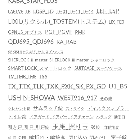
KABA_STAR_PLUS
LEF_LSP
LDSP_LD
LAF LVF
LB
LE-01_LE-11_LE-14
LIXIL(リクシル)_TOSTEM(トステム)
LIX_TE0
PGF_PGVF
PMK
OPNUS_オプナス
QDJ695_QDJ696
RA_RAB
SEKISUI HOUSE_セキスイハウス
SHERLOCK ⅱ master_SHERLOCK ⅲ master_シャーロック
SMART LOCK_スマートロック
SUITCASE_スーツケース
TM_TMB_TME
TSA
TX_TTX_TLK_TXK_PXK_SK_PX_GD
U1_B5
USHIN-SHOWA
WEST916_917
その他
サムラッチ錠
ディスクタンブラー
クレセント錠
ストライク
トイレ錠
ドアガード_ドアバー_ドアチェーン
ベランダ
勝手口
玉座_握り玉
引き戸_引戸_引戸錠
破錠
自動施錠
鍵折れ・鍵抜き
電子錠
閉じ込め_閉めだし
鉄扉_公団