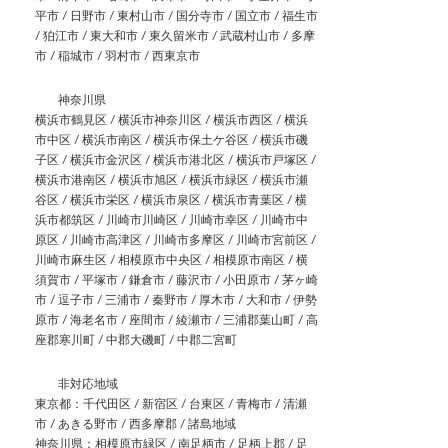
平市 / 日野市 / 東村山市 / 国分寺市 / 国立市 / 福生市
/ 狛江市 / 東大和市 / 東久留米市 / 武蔵村山市 / 多摩
市 / 稲城市 / 羽村市 / 西東京市
神奈川県
横浜市鶴見区 / 横浜市神奈川区 / 横浜市西区 / 横浜
市中区 / 横浜市南区 / 横浜市保土ケ谷区 / 横浜市磯
子区 / 横浜市金沢区 / 横浜市港北区 / 横浜市戸塚区 /
横浜市港南区 / 横浜市旭区 / 横浜市緑区 / 横浜市瀬
谷区 / 横浜市栄区 / 横浜市泉区 / 横浜市青葉区 / 横
浜市都筑区 / 川崎市川崎区 / 川崎市幸区 / 川崎市中
原区 / 川崎市高津区 / 川崎市多摩区 / 川崎市宮前区 /
川崎市麻生区 / 相模原市中央区 / 相模原市南区 / 横
須賀市 / 平塚市 / 鎌倉市 / 藤沢市 / 小田原市 / 茅ヶ崎
市 / 逗子市 / 三浦市 / 秦野市 / 厚木市 / 大和市 / 伊勢
原市 / 海老名市 / 座間市 / 綾瀬市 / 三浦郡葉山町 / 高
座郡寒川町 / 中郡大磯町 / 中郡二宮町
非対応地域
東京都：千代田区 / 新宿区 / 台東区 / 青梅市 / 清瀬
市 / あきる野市 / 西多摩郡 / 諸島地域
神奈川県：相模原市緑区 / 南足柄市 / 足柄上郡 / 足