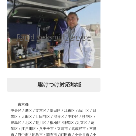
Rapid locksmith service
駆けつけ対応地域
東京都
中央区 / 港区 / 文京区 / 墨田区 / 江東区 / 品川区 / 目
黒区 / 大田区 / 世田谷区 / 渋谷区 / 中野区 / 杉並区 /
豊島区 / 北区 / 荒川区 / 板橋区 /練馬区 /足立区 / 葛
飾区 / 江戸川区 / 八王子市 / 立川市 / 武蔵野市 / 三鷹
市 / 府中市 / 昭島市 / 調布市 / 町田市 / 小金井市 / 小