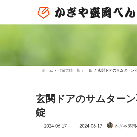
コ
ナ
ン
ビ
テ
ゲ
ン
ー
ツ
シ
へ
ョ
ス
ン
キ
に
ッ
移
プ
動
ホーム
作業実績一覧
一般
玄関ドアのサムターン
玄関ドアのサムターン
錠
最
2024-06-17
2024-06-17
かぎや盛岡
終
更