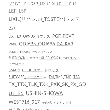
LDSP_LD
LAF LVF
LB
LE-01_LE-11_LE-14
LEF_LSP
LIXIL(リクシル)_TOSTEM(トステ
ム)
PGF_PGVF
LIX_TE0
OPNUS_オプナス
QDJ695_QDJ696
RA_RAB
PMK
SEKISUI HOUSE_セキスイハウス
SHERLOCK ⅱ master_SHERLOCK ⅲ master_シ
ャーロック
SMART LOCK_スマートロック
SUITCASE_スーツケース
TM_TMB_TME
TSA
TX_TTX_TLK_TXK_PXK_SK_PX_GD
USHIN-SHOWA
U1_B5
WEST916_917
その他
クレセント錠
サムラッチ錠