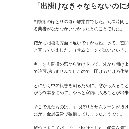
新
「出掛けなきゃならないのに
日
時
:
相模湖のほとりの遠距離案件でした。到着時間も
る業者がなかなかいなかったとのことでした。
確かに相模湖方面は遠いですからね。さて、玄関
と言っていました。（サムターンが無いというこ
キーを玄関横の窓から受け取って、外から開けよ
で許可が出ませんでしたので、開けるだけの作業
とにかく中の状態を知るために、窓から入ること
がら作業を進めて、やっと室内に入ることが出来
そこで見たものは、すっぽりとサムターンが抜け
たが、金属疲労で破損してしまったようです。
解錠はドライバーでこじ開けました。状況を管理