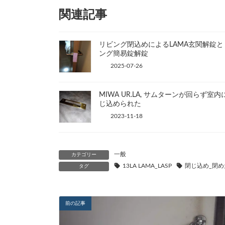
関連記事
リビング閉込めによるLAMA玄関解錠と
ング簡易錠解錠
2025-07-26
MIWA UR.LA, サムターンが回らず室内
じ込められた
2023-11-18
一般
カテゴリー
13LA LAMA_LASP
閉じ込め_閉め
タグ
前の記事