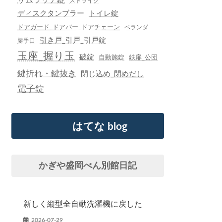
ストライク
ディスクタンブラー
トイレ錠
ドアガード_ドアバー_ドアチェーン
ベランダ
引き戸_引戸_引戸錠
勝手口
玉座_握り玉
破錠
自動施錠
鉄扉_公団
鍵折れ・鍵抜き
閉じ込め_閉めだし
電子錠
はてな blog
かぎや盛岡べん別館日記
新しく縦型全自動洗濯機に戻した
2026-07-29