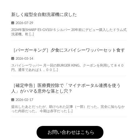
新しく縦型全自動洗濯機に戻した
2026-07-29
2024年製SHARP ES-GV10J-S シルバー 20年前にデビュー購入したドラム式
洗濯機。乾 […]
［バーガーキング］夕食にスパイシーワッパーセット食す
2026-03-14
スパイシーワッパー 月一回のBURGER KING。クーポンを利用して８４０
円。通常であれば１，００ […]
［確定申告］医療費控除で「マイナポータル連携を使う
人」がハマる意外な落とし穴？
2026-02-17
提出したあとだったが、助けられた記事（一部）だった。完全に知らなか
った内容だった。 今期は赤字だった […]
お問い合わせはこちら