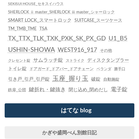
SEKISUI HOUSE_セキスイハウス
SHERLOCK ⅱ master_SHERLOCK ⅲ master_シャーロック
SMART LOCK_スマートロック
SUITCASE_スーツケース
TM_TMB_TME
TSA
TX_TTX_TLK_TXK_PXK_SK_PX_GD
U1_B5
USHIN-SHOWA
WEST916_917
その他
サムラッチ錠
ディスクタンブラー
クレセント錠
ストライク
トイレ錠
ドアガード_ドアバー_ドアチェーン
ベランダ
勝手口
玉座_握り玉
引き戸_引戸_引戸錠
破錠
自動施錠
鍵折れ・鍵抜き
電子錠
閉じ込め_閉めだし
鉄扉_公団
はてな blog
かぎや盛岡べん別館日記