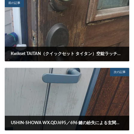
前の記事
Kwikset TAITAN（クイックセット タイタン）空錠ラッチボルト（10191－001）動作不良による分解修理
2025-12-07
次の記事
USHIN-SHOWA WX.QDJ695／696 鍵の紛失による玄関解錠
2026-01-25