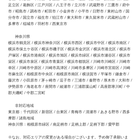
足立区 / 葛飾区 / 江戸川区 / 八王子市 / 立川市 / 武蔵野市 / 三鷹市 / 府中
市 / 昭島市 / 調布市 / 町田市 / 小金井市 / 小平市 / 日野市 / 東村山市 / 国
分寺市 / 国立市 / 福生市 / 狛江市 / 東大和市 / 東久留米市 / 武蔵村山市 /
多摩市 / 稲城市 / 羽村市 / 西東京市
神奈川県
横浜市鶴見区 / 横浜市神奈川区 / 横浜市西区 / 横浜市中区 / 横浜市南区 /
横浜市保土ケ谷区 / 横浜市磯子区 / 横浜市金沢区 / 横浜市港北区 / 横浜市
戸塚区 / 横浜市港南区 / 横浜市旭区 / 横浜市緑区 / 横浜市瀬谷区 / 横浜市
栄区 / 横浜市泉区 / 横浜市青葉区 / 横浜市都筑区 / 川崎市川崎区 / 川崎市
幸区 / 川崎市中原区 / 川崎市高津区 / 川崎市多摩区 / 川崎市宮前区 / 川崎
市麻生区 / 相模原市中央区 / 相模原市南区 / 横須賀市 / 平塚市 / 鎌倉市 /
藤沢市 / 小田原市 / 茅ヶ崎市 / 逗子市 / 三浦市 / 秦野市 / 厚木市 / 大和市 /
伊勢原市 / 海老名市 / 座間市 / 綾瀬市 / 三浦郡葉山町 / 高座郡寒川町 / 中
郡大磯町 / 中郡二宮町
非対応地域
東京都：千代田区 / 新宿区 / 台東区 / 青梅市 / 清瀬市 / あきる野市 / 西多
摩郡 / 諸島地域
神奈川県：相模原市緑区 / 南足柄市 / 足柄上郡 / 足柄下郡 / 愛甲郡
※なお、対応エリアの変更がある場合がございます。予め御了承願いま