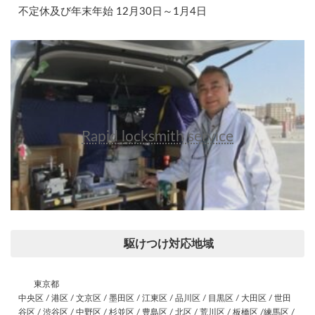
不定休及び年末年始 12月30日～1月4日
Rapid locksmith service
駆けつけ対応地域
東京都
中央区 / 港区 / 文京区 / 墨田区 / 江東区 / 品川区 / 目黒区 / 大田区 / 世田
谷区 / 渋谷区 / 中野区 / 杉並区 / 豊島区 / 北区 / 荒川区 / 板橋区 /練馬区 /