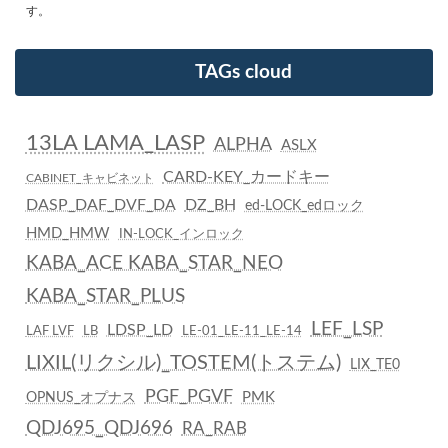
す。
TAGs cloud
13LA LAMA_LASP
ALPHA
ASLX
CARD-KEY_カードキー
CABINET_キャビネット
DASP_DAF_DVF_DA
DZ_BH
ed-LOCK_edロック
HMD_HMW
IN-LOCK_インロック
KABA_ACE KABA_STAR_NEO
KABA_STAR_PLUS
LEF_LSP
LDSP_LD
LAF LVF
LB
LE-01_LE-11_LE-14
LIXIL(リクシル)_TOSTEM(トステム)
LIX_TE0
PGF_PGVF
PMK
OPNUS_オプナス
QDJ695_QDJ696
RA_RAB