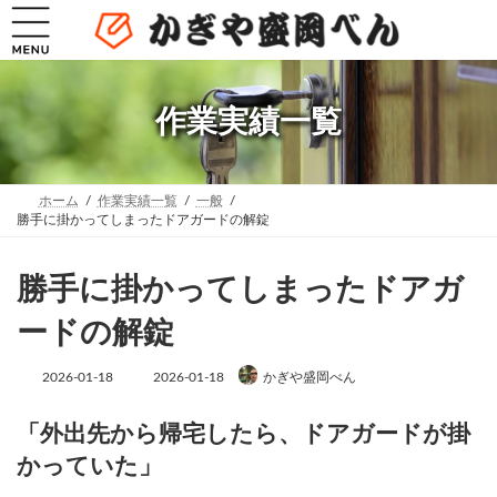
コ
ナ
ン
ビ
テ
ゲ
ン
ー
ツ
シ
へ
ョ
作業実績一覧
ス
ン
キ
に
ッ
移
プ
動
ホーム
作業実績一覧
一般
勝手に掛かってしまったドアガードの解錠
勝手に掛かってしまったドアガ
ードの解錠
最
2026-01-18
2026-01-18
かぎや盛岡べん
終
更
新
「外出先から帰宅したら、ドアガードが掛
日
かっていた」
時
: