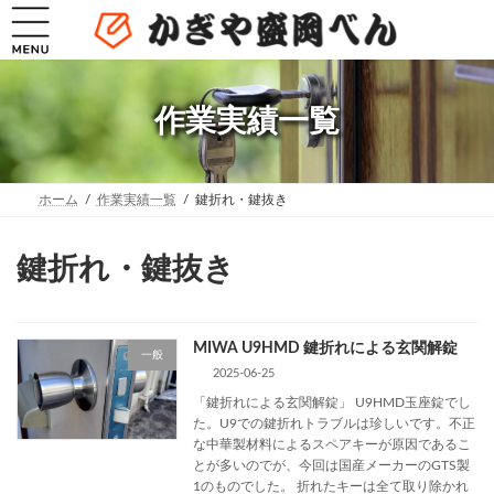
コ
ナ
ン
ビ
テ
ゲ
ン
ー
ツ
シ
へ
ョ
作業実績一覧
ス
ン
キ
に
ッ
移
プ
動
ホーム
作業実績一覧
鍵折れ・鍵抜き
鍵折れ・鍵抜き
MIWA U9HMD 鍵折れによる玄関解錠
一般
2025-06-25
「鍵折れによる玄関解錠」 U9HMD玉座錠でし
た。U9での鍵折れトラブルは珍しいです。不正
な中華製材料によるスペアキーが原因であるこ
とが多いのでが、今回は国産メーカーのGTS製
1のものでした。 折れたキーは全て取り除かれ