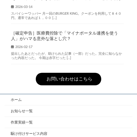
2026-03-14
スパイシーワッパー 月一回のBURGER KING。クーポンを利用して８４０
円。通常であれば１，００ […]
［確定申告］医療費控除で「マイナポータル連携を使う
人」がハマる意外な落とし穴？
2026-02-17
提出したあとだったが、助けられた記事（一部）だった。完全に知らなか
った内容だった。 今期は赤字だった […]
お問い合わせはこちら
ホーム
お知らせ一覧
作業実績一覧
駆け付けサービス内容