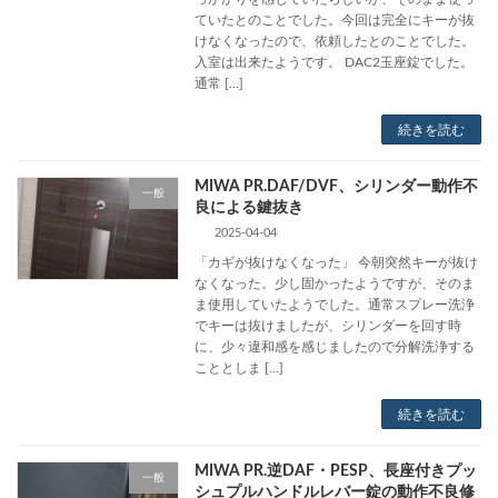
ていたとのことでした。今回は完全にキーが抜
けなくなったので、依頼したとのことでした。
入室は出来たようです。 DAC2玉座錠でした。
通常 […]
続きを読む
MIWA PR.DAF/DVF、シリンダー動作不
一般
良による鍵抜き
2025-04-04
「カギが抜けなくなった」 今朝突然キーが抜け
なくなった。少し固かったようですが、そのま
ま使用していたようでした。通常スプレー洗浄
でキーは抜けましたが、シリンダーを回す時
に、少々違和感を感じましたので分解洗浄する
こととしま […]
続きを読む
MIWA PR.逆DAF・PESP、長座付きプッ
一般
シュプルハンドルレバー錠の動作不良修