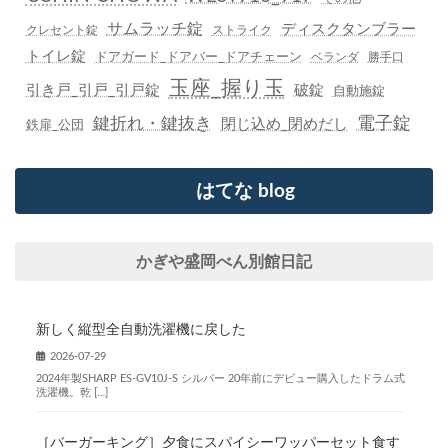
サムラッチ錠
ディスクタンブラー
クレセント錠
ストライク
トイレ錠
ドアガード_ドアバー_ドアチェーン
ベランダ
勝手口
玉座_握り玉
引き戸_引戸_引戸錠
破錠
自動施錠
鍵折れ・鍵抜き
電子錠
閉じ込め_閉めだし
鉄扉_公団
はてな blog
かぎや盛岡べん別館日記
新しく縦型全自動洗濯機に戻した
2026-07-29
2024年製SHARP ES-GV10J-S シルバー 20年前にデビュー購入したドラム式
洗濯機。乾 […]
［バーガーキング］夕食にスパイシーワッパーセット食す