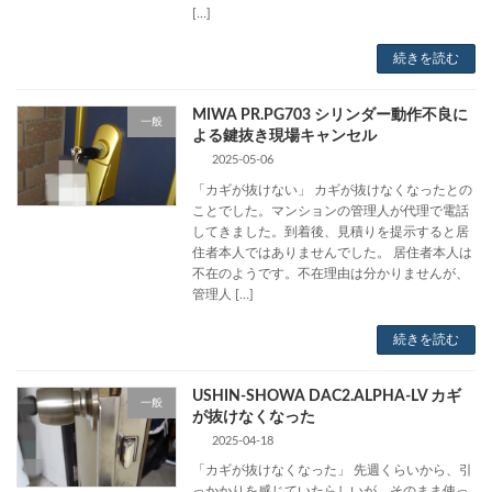
[…]
続きを読む
MIWA PR.PG703 シリンダー動作不良に
一般
よる鍵抜き現場キャンセル
2025-05-06
「カギが抜けない」 カギが抜けなくなったとの
ことでした。マンションの管理人が代理で電話
してきました。到着後、見積りを提示すると居
住者本人ではありませんでした。 居住者本人は
不在のようです。不在理由は分かりませんが、
管理人 […]
続きを読む
USHIN-SHOWA DAC2.ALPHA-LV カギ
一般
が抜けなくなった
2025-04-18
「カギが抜けなくなった」 先週くらいから、引
っかかりを感じていたらしいが、そのまま使っ