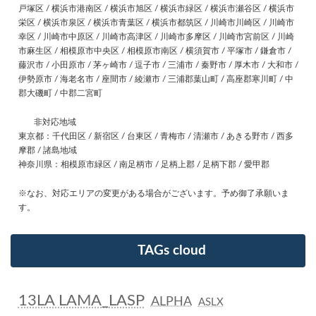
戸塚区 / 横浜市港南区 / 横浜市旭区 / 横浜市緑区 / 横浜市瀬谷区 / 横浜市
栄区 / 横浜市泉区 / 横浜市青葉区 / 横浜市都筑区 / 川崎市川崎区 / 川崎市
幸区 / 川崎市中原区 / 川崎市高津区 / 川崎市多摩区 / 川崎市宮前区 / 川崎
市麻生区 / 相模原市中央区 / 相模原市南区 / 横須賀市 / 平塚市 / 鎌倉市 /
藤沢市 / 小田原市 / 茅ヶ崎市 / 逗子市 / 三浦市 / 秦野市 / 厚木市 / 大和市 /
伊勢原市 / 海老名市 / 座間市 / 綾瀬市 / 三浦郡葉山町 / 高座郡寒川町 / 中
郡大磯町 / 中郡二宮町
非対応地域
東京都：千代田区 / 新宿区 / 台東区 / 青梅市 / 清瀬市 / あきる野市 / 西多
摩郡 / 諸島地域
神奈川県：相模原市緑区 / 南足柄市 / 足柄上郡 / 足柄下郡 / 愛甲郡
※なお、対応エリアの変更がある場合がございます。予め御了承願いま
す。
TAGs cloud
13LA LAMA_LASP
ALPHA
ASLX