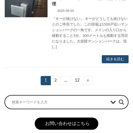
理
2025-04-01
「キーが抜けない」 キーがどうしても抜けない
とのご申告でした。この現場は1500戸近いマン
ションパークの一角です。メインの入り口から
移動すること5分、300メートルも移動する羽目
になりました。大規模マンションパークは、現
[…]
続きを読む
投
固
1
固
2
…
固
12
»
定
定
定
稿
ペ
ペ
ペ
ー
ー
ー
の
ジ
ジ
ジ
ペ
ー
お問い合わせはこちら
ジ