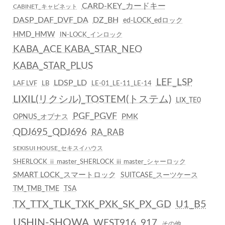
CARD-KEY_カードキー
CABINET_キャビネット
DASP_DAF_DVF_DA
DZ_BH
ed-LOCK_edロック
HMD_HMW
IN-LOCK_インロック
KABA_ACE KABA_STAR_NEO
KABA_STAR_PLUS
LEF_LSP
LDSP_LD
LAF LVF
LB
LE-01_LE-11_LE-14
LIXIL(リクシル)_TOSTEM(トステム)
LIX_TE0
PGF_PGVF
PMK
OPNUS_オプナス
QDJ695_QDJ696
RA_RAB
SEKISUI HOUSE_セキスイハウス
SHERLOCK ⅱ master_SHERLOCK ⅲ master_シャーロック
SMART LOCK_スマートロック
SUITCASE_スーツケース
TM_TMB_TME
TSA
TX_TTX_TLK_TXK_PXK_SK_PX_GD
U1_B5
USHIN-SHOWA
WEST916_917
その他