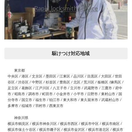
Rapid locksmith service
駆けつけ対応地域
東京都
中央区 / 港区 / 文京区 / 墨田区 / 江東区 / 品川区 / 目黒区 / 大田区 / 世田
谷区 / 渋谷区 / 中野区 / 杉並区 / 豊島区 / 北区 / 荒川区 / 板橋区 /練馬区 /
足立区 / 葛飾区 / 江戸川区 / 八王子市 / 立川市 / 武蔵野市 / 三鷹市 / 府中
市 / 昭島市 / 調布市 / 町田市 / 小金井市 / 小平市 / 日野市 / 東村山市 / 国
分寺市 / 国立市 / 福生市 / 狛江市 / 東大和市 / 東久留米市 / 武蔵村山市 /
多摩市 / 稲城市 / 羽村市 / 西東京市
神奈川県
横浜市鶴見区 / 横浜市神奈川区 / 横浜市西区 / 横浜市中区 / 横浜市南区 /
横浜市保土ケ谷区 / 横浜市磯子区 / 横浜市金沢区 / 横浜市港北区 / 横浜市