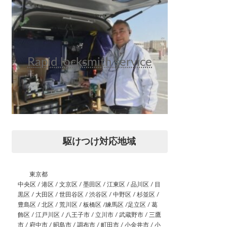
Rapid locksmith service
駆けつけ対応地域
東京都
中央区 / 港区 / 文京区 / 墨田区 / 江東区 / 品川区 / 目
黒区 / 大田区 / 世田谷区 / 渋谷区 / 中野区 / 杉並区 /
豊島区 / 北区 / 荒川区 / 板橋区 /練馬区 /足立区 / 葛
飾区 / 江戸川区 / 八王子市 / 立川市 / 武蔵野市 / 三鷹
市 / 府中市 / 昭島市 / 調布市 / 町田市 / 小金井市 / 小