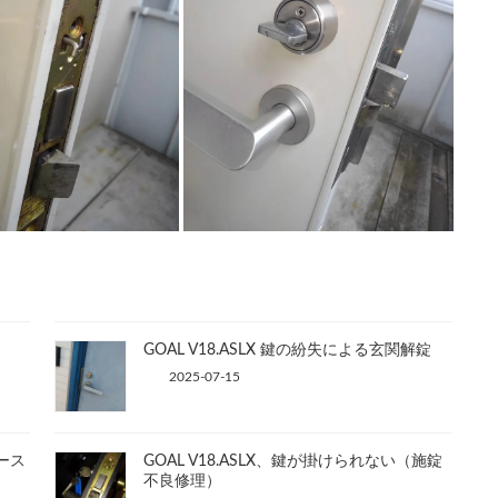
GOAL V18.ASLX 鍵の紛失による玄関解錠
2025-07-15
ケース
GOAL V18.ASLX、鍵が掛けられない（施錠
不良修理）