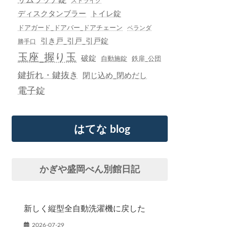
ストライク
ディスクタンブラー
トイレ錠
ドアガード_ドアバー_ドアチェーン
ベランダ
引き戸_引戸_引戸錠
勝手口
玉座_握り玉
破錠
自動施錠
鉄扉_公団
鍵折れ・鍵抜き
閉じ込め_閉めだし
電子錠
はてな blog
かぎや盛岡べん別館日記
新しく縦型全自動洗濯機に戻した
2026-07-29