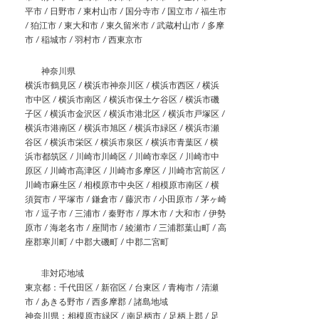
平市 / 日野市 / 東村山市 / 国分寺市 / 国立市 / 福生市
/ 狛江市 / 東大和市 / 東久留米市 / 武蔵村山市 / 多摩
市 / 稲城市 / 羽村市 / 西東京市
神奈川県
横浜市鶴見区 / 横浜市神奈川区 / 横浜市西区 / 横浜
市中区 / 横浜市南区 / 横浜市保土ケ谷区 / 横浜市磯
子区 / 横浜市金沢区 / 横浜市港北区 / 横浜市戸塚区 /
横浜市港南区 / 横浜市旭区 / 横浜市緑区 / 横浜市瀬
谷区 / 横浜市栄区 / 横浜市泉区 / 横浜市青葉区 / 横
浜市都筑区 / 川崎市川崎区 / 川崎市幸区 / 川崎市中
原区 / 川崎市高津区 / 川崎市多摩区 / 川崎市宮前区 /
川崎市麻生区 / 相模原市中央区 / 相模原市南区 / 横
須賀市 / 平塚市 / 鎌倉市 / 藤沢市 / 小田原市 / 茅ヶ崎
市 / 逗子市 / 三浦市 / 秦野市 / 厚木市 / 大和市 / 伊勢
原市 / 海老名市 / 座間市 / 綾瀬市 / 三浦郡葉山町 / 高
座郡寒川町 / 中郡大磯町 / 中郡二宮町
非対応地域
東京都：千代田区 / 新宿区 / 台東区 / 青梅市 / 清瀬
市 / あきる野市 / 西多摩郡 / 諸島地域
神奈川県：相模原市緑区 / 南足柄市 / 足柄上郡 / 足