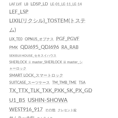
LDSP_LD
LAF LVF
LB
LE-01_LE-11_LE-14
LEF_LSP
LIXIL(リクシル)_TOSTEM(トステ
ム)
PGF_PGVF
LIX_TE0
OPNUS_オプナス
QDJ695_QDJ696
RA_RAB
PMK
SEKISUI HOUSE_セキスイハウス
SHERLOCK ⅱ master_SHERLOCK ⅲ master_シ
ャーロック
SMART LOCK_スマートロック
SUITCASE_スーツケース
TM_TMB_TME
TSA
TX_TTX_TLK_TXK_PXK_SK_PX_GD
USHIN-SHOWA
U1_B5
WEST916_917
その他
クレセント錠
サムラッチ錠