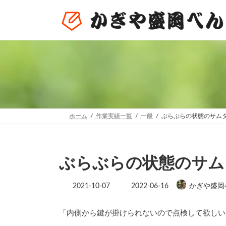
コ
ナ
ン
ビ
テ
ゲ
ン
ー
ツ
シ
へ
ョ
ス
ン
キ
に
ッ
移
プ
動
ホーム
作業実績一覧
一般
ぶらぶらの状態のサムターン
ぶらぶらの状態のサムター
最
2021-10-07
2022-06-16
かぎや盛岡
終
更
新
「内側から鍵が掛けられないので点検して欲しい
日