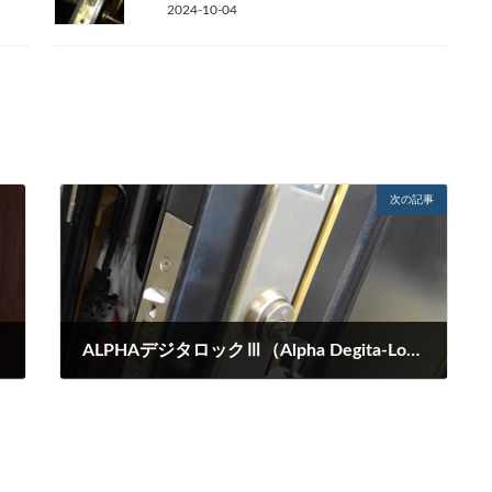
2024-10-04
次の記事
ALPHAデジタロックⅢ（Alpha Degita-Lock Ⅲ） オプション座付きの玄関解錠（edロックの歴史図表付）
2021-10-08