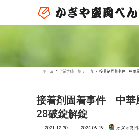
コ
ナ
ン
ビ
テ
ゲ
ン
ー
ツ
シ
へ
ョ
ス
ン
キ
に
ッ
移
プ
動
ホーム
作業実績一覧
一般
接着剤固着事件 中華厨
接着剤固着事件 中華
28破錠解錠
最
2021-12-30
2024-05-19
かぎや盛岡
終
更