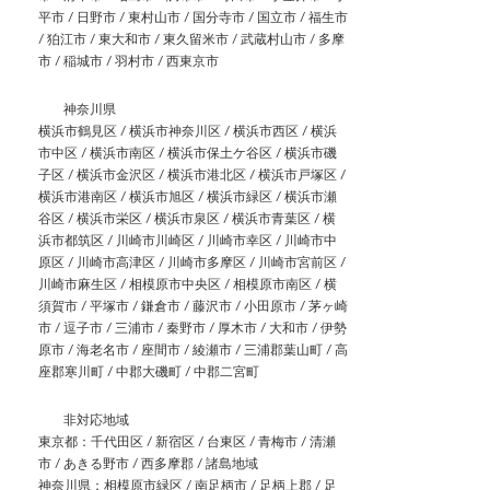
平市 / 日野市 / 東村山市 / 国分寺市 / 国立市 / 福生市
/ 狛江市 / 東大和市 / 東久留米市 / 武蔵村山市 / 多摩
市 / 稲城市 / 羽村市 / 西東京市
神奈川県
横浜市鶴見区 / 横浜市神奈川区 / 横浜市西区 / 横浜
市中区 / 横浜市南区 / 横浜市保土ケ谷区 / 横浜市磯
子区 / 横浜市金沢区 / 横浜市港北区 / 横浜市戸塚区 /
横浜市港南区 / 横浜市旭区 / 横浜市緑区 / 横浜市瀬
谷区 / 横浜市栄区 / 横浜市泉区 / 横浜市青葉区 / 横
浜市都筑区 / 川崎市川崎区 / 川崎市幸区 / 川崎市中
原区 / 川崎市高津区 / 川崎市多摩区 / 川崎市宮前区 /
川崎市麻生区 / 相模原市中央区 / 相模原市南区 / 横
須賀市 / 平塚市 / 鎌倉市 / 藤沢市 / 小田原市 / 茅ヶ崎
市 / 逗子市 / 三浦市 / 秦野市 / 厚木市 / 大和市 / 伊勢
原市 / 海老名市 / 座間市 / 綾瀬市 / 三浦郡葉山町 / 高
座郡寒川町 / 中郡大磯町 / 中郡二宮町
非対応地域
東京都：千代田区 / 新宿区 / 台東区 / 青梅市 / 清瀬
市 / あきる野市 / 西多摩郡 / 諸島地域
神奈川県：相模原市緑区 / 南足柄市 / 足柄上郡 / 足