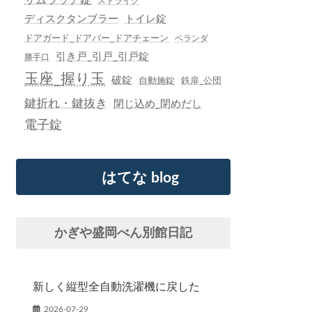
ストライク
ディスクタンブラー
トイレ錠
ドアガード_ドアバー_ドアチェーン
ベランダ
引き戸_引戸_引戸錠
勝手口
玉座_握り玉
破錠
自動施錠
鉄扉_公団
鍵折れ・鍵抜き
閉じ込め_閉めだし
電子錠
はてな blog
かぎや盛岡べん別館日記
新しく縦型全自動洗濯機に戻した
2026-07-29