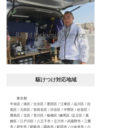
Rapid locksmith service
駆けつけ対応地域
東京都
中央区 / 港区 / 文京区 / 墨田区 / 江東区 / 品川区 / 目
黒区 / 大田区 / 世田谷区 / 渋谷区 / 中野区 / 杉並区 /
豊島区 / 北区 / 荒川区 / 板橋区 /練馬区 /足立区 / 葛
飾区 / 江戸川区 / 八王子市 / 立川市 / 武蔵野市 / 三鷹
市 / 府中市 / 昭島市 / 調布市 / 町田市 / 小金井市 / 小