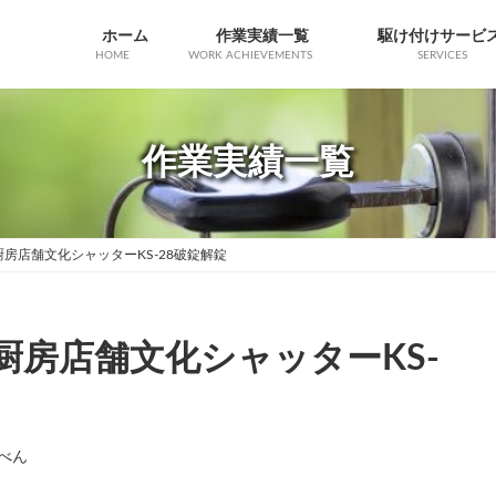
ホーム
作業実績一覧
駆け付けサービ
HOME
WORK ACHIEVEMENTS
SERVICES
作業実績一覧
房店舗文化シャッターKS-28破錠解錠
厨房店舗文化シャッターKS-
べん