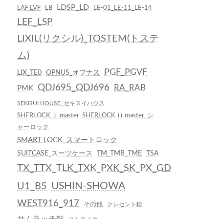
LDSP_LD
LAF LVF
LB
LE-01_LE-11_LE-14
LEF_LSP
LIXIL(リクシル)_TOSTEM(トステ
ム)
PGF_PGVF
LIX_TE0
OPNUS_オプナス
QDJ695_QDJ696
RA_RAB
PMK
SEKISUI HOUSE_セキスイハウス
SHERLOCK ⅱ master_SHERLOCK ⅲ master_シ
ャーロック
SMART LOCK_スマートロック
SUITCASE_スーツケース
TM_TMB_TME
TSA
TX_TTX_TLK_TXK_PXK_SK_PX_GD
USHIN-SHOWA
U1_B5
WEST916_917
その他
クレセント錠
サムラッチ錠