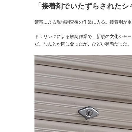
新
「接着剤でいたずらされたシ
日
時
:
警察による現場調査後の作業に入る。接着剤が垂
ドリリングによる解錠作業で、新規の文化シャッ
だ。なんとか間に合ったが、ひどい状態だった。