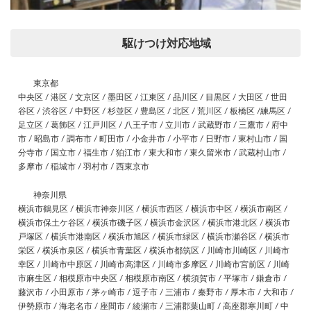
駆けつけ対応地域
東京都
中央区 / 港区 / 文京区 / 墨田区 / 江東区 / 品川区 / 目黒区 / 大田区 / 世田
谷区 / 渋谷区 / 中野区 / 杉並区 / 豊島区 / 北区 / 荒川区 / 板橋区 /練馬区 /
足立区 / 葛飾区 / 江戸川区 / 八王子市 / 立川市 / 武蔵野市 / 三鷹市 / 府中
市 / 昭島市 / 調布市 / 町田市 / 小金井市 / 小平市 / 日野市 / 東村山市 / 国
分寺市 / 国立市 / 福生市 / 狛江市 / 東大和市 / 東久留米市 / 武蔵村山市 /
多摩市 / 稲城市 / 羽村市 / 西東京市
神奈川県
横浜市鶴見区 / 横浜市神奈川区 / 横浜市西区 / 横浜市中区 / 横浜市南区 /
横浜市保土ケ谷区 / 横浜市磯子区 / 横浜市金沢区 / 横浜市港北区 / 横浜市
戸塚区 / 横浜市港南区 / 横浜市旭区 / 横浜市緑区 / 横浜市瀬谷区 / 横浜市
栄区 / 横浜市泉区 / 横浜市青葉区 / 横浜市都筑区 / 川崎市川崎区 / 川崎市
幸区 / 川崎市中原区 / 川崎市高津区 / 川崎市多摩区 / 川崎市宮前区 / 川崎
市麻生区 / 相模原市中央区 / 相模原市南区 / 横須賀市 / 平塚市 / 鎌倉市 /
藤沢市 / 小田原市 / 茅ヶ崎市 / 逗子市 / 三浦市 / 秦野市 / 厚木市 / 大和市 /
伊勢原市 / 海老名市 / 座間市 / 綾瀬市 / 三浦郡葉山町 / 高座郡寒川町 / 中