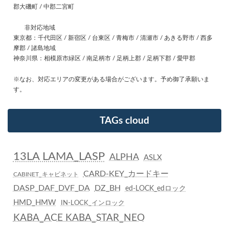
郡大磯町 / 中郡二宮町
非対応地域
東京都：千代田区 / 新宿区 / 台東区 / 青梅市 / 清瀬市 / あきる野市 / 西多
摩郡 / 諸島地域
神奈川県：相模原市緑区 / 南足柄市 / 足柄上郡 / 足柄下郡 / 愛甲郡
※なお、対応エリアの変更がある場合がございます。予め御了承願いま
す。
TAGs cloud
13LA LAMA_LASP
ALPHA
ASLX
CARD-KEY_カードキー
CABINET_キャビネット
DASP_DAF_DVF_DA
DZ_BH
ed-LOCK_edロック
HMD_HMW
IN-LOCK_インロック
KABA_ACE KABA_STAR_NEO