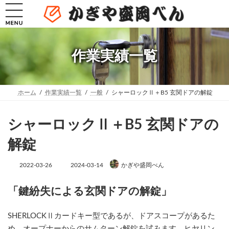
コ
ナ
ン
ビ
テ
ゲ
ン
ー
ツ
シ
へ
ョ
作業実績一覧
ス
ン
キ
に
ッ
移
プ
動
ホーム
作業実績一覧
一般
シャーロックⅡ＋B5 玄関ドアの解錠
シャーロックⅡ＋B5 玄関ドアの
解錠
最
2022-03-26
2024-03-14
かぎや盛岡べん
終
更
新
「鍵紛失による玄関ドアの解錠」
日
時
:
SHERLOCKⅡカードキー型であるが、ドアスコープがあるた
め、オープナーからのサムターン解錠を試みます。ヒヤリン