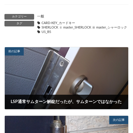
一般
カテゴリー
CARD-KEY_カードキー
タグ
SHERLOCK ⅱ master_SHERLOCK ⅲ master_シャーロック
U1_B5
前の記事
LSP通常サムターン解錠だったが、サムターンではなかった
2022-03-25
次の記事