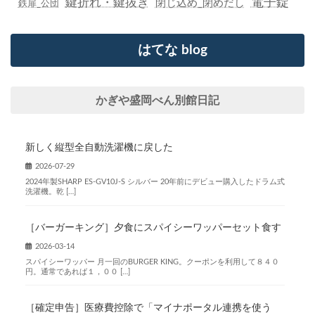
鍵折れ・鍵抜き
電子錠
閉じ込め_閉めだし
鉄扉_公団
はてな blog
かぎや盛岡べん別館日記
新しく縦型全自動洗濯機に戻した
2026-07-29
2024年製SHARP ES-GV10J-S シルバー 20年前にデビュー購入したドラム式
洗濯機。乾 […]
［バーガーキング］夕食にスパイシーワッパーセット食す
2026-03-14
スパイシーワッパー 月一回のBURGER KING。クーポンを利用して８４０
円。通常であれば１，００ […]
［確定申告］医療費控除で「マイナポータル連携を使う