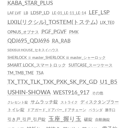
KABA_STAR_PLUS
LEF_LSP
LDSP_LD
LAF LVF
LB
LE-01_LE-11_LE-14
LIXIL(リクシル)_TOSTEM(トステム)
LIX_TE0
PGF_PGVF
PMK
OPNUS_オプナス
QDJ695_QDJ696
RA_RAB
SEKISUI HOUSE_セキスイハウス
SHERLOCK ⅱ master_SHERLOCK ⅲ master_シャーロック
SMART LOCK_スマートロック
SUITCASE_スーツケース
TM_TMB_TME
TSA
TX_TTX_TLK_TXK_PXK_SK_PX_GD
U1_B5
USHIN-SHOWA
WEST916_917
その他
サムラッチ錠
ディスクタンブラー
クレセント錠
ストライク
トイレ錠
ドアガード_ドアバー_ドアチェーン
ベランダ
勝手口
玉座_握り玉
引き戸_引戸_引戸錠
破錠
自動施錠