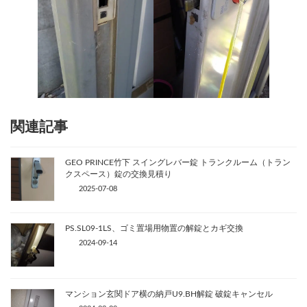
関連記事
GEO PRINCE竹下 スイングレバー錠 トランクルーム（トラン
クスペース）錠の交換見積り
2025-07-08
PS.SL09-1LS、ゴミ置場用物置の解錠とカギ交換
2024-09-14
マンション玄関ドア横の納戸U9.BH解錠 破錠キャンセル