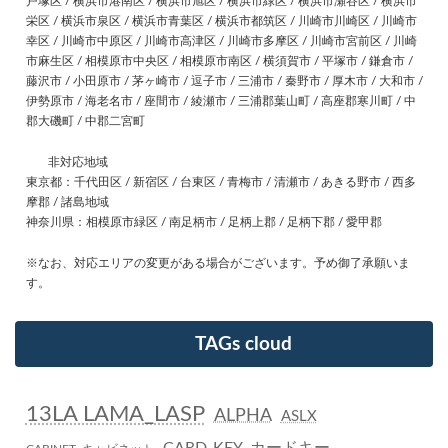
戸塚区 / 横浜市港南区 / 横浜市旭区 / 横浜市緑区 / 横浜市瀬谷区 / 横浜市
栄区 / 横浜市泉区 / 横浜市青葉区 / 横浜市都筑区 / 川崎市川崎区 / 川崎市
幸区 / 川崎市中原区 / 川崎市高津区 / 川崎市多摩区 / 川崎市宮前区 / 川崎
市麻生区 / 相模原市中央区 / 相模原市南区 / 横須賀市 / 平塚市 / 鎌倉市 /
藤沢市 / 小田原市 / 茅ヶ崎市 / 逗子市 / 三浦市 / 秦野市 / 厚木市 / 大和市 /
伊勢原市 / 海老名市 / 座間市 / 綾瀬市 / 三浦郡葉山町 / 高座郡寒川町 / 中
郡大磯町 / 中郡二宮町
非対応地域
東京都：千代田区 / 新宿区 / 台東区 / 青梅市 / 清瀬市 / あきる野市 / 西多
摩郡 / 諸島地域
神奈川県：相模原市緑区 / 南足柄市 / 足柄上郡 / 足柄下郡 / 愛甲郡
※なお、対応エリアの変更がある場合がございます。予め御了承願いま
す。
TAGs cloud
13LA LAMA_LASP
ALPHA
ASLX