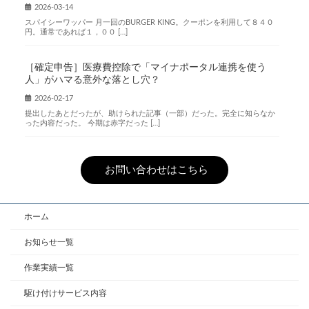
2026-03-14
スパイシーワッパー 月一回のBURGER KING。クーポンを利用して８４０
円。通常であれば１，００ […]
［確定申告］医療費控除で「マイナポータル連携を使う
人」がハマる意外な落とし穴？
2026-02-17
提出したあとだったが、助けられた記事（一部）だった。完全に知らなか
った内容だった。 今期は赤字だった […]
お問い合わせはこちら
ホーム
お知らせ一覧
作業実績一覧
駆け付けサービス内容