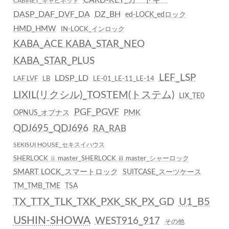
CARD-KEY_カードキー
CABINET_キャビネット
DASP_DAF_DVF_DA
DZ_BH
ed-LOCK_edロック
HMD_HMW
IN-LOCK_インロック
KABA_ACE KABA_STAR_NEO
KABA_STAR_PLUS
LEF_LSP
LDSP_LD
LAF LVF
LB
LE-01_LE-11_LE-14
LIXIL(リクシル)_TOSTEM(トステム)
LIX_TE0
PGF_PGVF
PMK
OPNUS_オプナス
QDJ695_QDJ696
RA_RAB
SEKISUI HOUSE_セキスイハウス
SHERLOCK ⅱ master_SHERLOCK ⅲ master_シャーロック
SMART LOCK_スマートロック
SUITCASE_スーツケース
TM_TMB_TME
TSA
TX_TTX_TLK_TXK_PXK_SK_PX_GD
U1_B5
USHIN-SHOWA
WEST916_917
その他