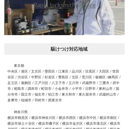
Rapid locksmith service
駆けつけ対応地域
東京都
中央区 / 港区 / 文京区 / 墨田区 / 江東区 / 品川区 / 目黒区 / 大田区 / 世田
谷区 / 渋谷区 / 中野区 / 杉並区 / 豊島区 / 北区 / 荒川区 / 板橋区 /練馬区 /
足立区 / 葛飾区 / 江戸川区 / 八王子市 / 立川市 / 武蔵野市 / 三鷹市 / 府中
市 / 昭島市 / 調布市 / 町田市 / 小金井市 / 小平市 / 日野市 / 東村山市 / 国
分寺市 / 国立市 / 福生市 / 狛江市 / 東大和市 / 東久留米市 / 武蔵村山市 /
多摩市 / 稲城市 / 羽村市 / 西東京市
神奈川県
横浜市鶴見区 / 横浜市神奈川区 / 横浜市西区 / 横浜市中区 / 横浜市南区 /
横浜市保土ケ谷区 / 横浜市磯子区 / 横浜市金沢区 / 横浜市港北区 / 横浜市