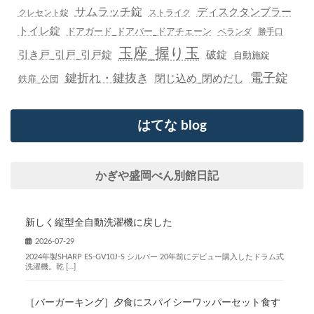
サムラッチ錠
ディスクタンブラー
クレセント錠
ストライク
トイレ錠
ドアガード_ドアバー_ドアチェーン
ベランダ
勝手口
玉座_握り玉
引き戸_引戸_引戸錠
破錠
自動施錠
鍵折れ・鍵抜き
電子錠
閉じ込め_閉めだし
鉄扉_公団
はてな blog
かぎや盛岡べん別館日記
新しく縦型全自動洗濯機に戻した
2026-07-29
2024年製SHARP ES-GV10J-S シルバー 20年前にデビュー購入したドラム式
洗濯機。乾 […]
［バーガーキング］夕食にスパイシーワッパーセット食す