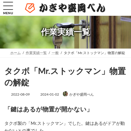
コ
ナ
ン
ビ
テ
ゲ
ン
ー
ツ
シ
へ
ョ
作業実績一覧
ス
ン
キ
に
ッ
移
プ
動
ホーム
作業実績一覧
一般
タクボ「Mr.ストックマン」物置の解錠
タクボ「Mr.ストックマン」物置
の解錠
最
2022-08-09
2024-01-02
かぎや盛岡べん
終
更
新
「鍵はあるが物置が開かない」
日
時
:
タクボ製の「Mr.ストックマン」でした。鍵はあるがドアが動
かないとの事でした。