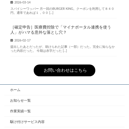
2026-03-14
スパイシーワッパー 月一回のBURGER KING。クーポンを利用して８４０
円。通常であれば１，００ […]
［確定申告］医療費控除で「マイナポータル連携を使う
人」がハマる意外な落とし穴？
2026-02-17
提出したあとだったが、助けられた記事（一部）だった。完全に知らなか
った内容だった。 今期は赤字だった […]
お問い合わせはこちら
ホーム
お知らせ一覧
作業実績一覧
駆け付けサービス内容