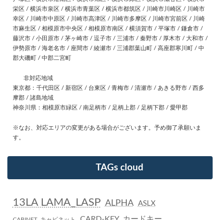
栄区 / 横浜市泉区 / 横浜市青葉区 / 横浜市都筑区 / 川崎市川崎区 / 川崎市
幸区 / 川崎市中原区 / 川崎市高津区 / 川崎市多摩区 / 川崎市宮前区 / 川崎
市麻生区 / 相模原市中央区 / 相模原市南区 / 横須賀市 / 平塚市 / 鎌倉市 /
藤沢市 / 小田原市 / 茅ヶ崎市 / 逗子市 / 三浦市 / 秦野市 / 厚木市 / 大和市 /
伊勢原市 / 海老名市 / 座間市 / 綾瀬市 / 三浦郡葉山町 / 高座郡寒川町 / 中
郡大磯町 / 中郡二宮町
非対応地域
東京都：千代田区 / 新宿区 / 台東区 / 青梅市 / 清瀬市 / あきる野市 / 西多
摩郡 / 諸島地域
神奈川県：相模原市緑区 / 南足柄市 / 足柄上郡 / 足柄下郡 / 愛甲郡
※なお、対応エリアの変更がある場合がございます。予め御了承願いま
す。
TAGs cloud
13LA LAMA_LASP
ALPHA
ASLX
CARD-KEY_カードキー
CABINET_キャビネット