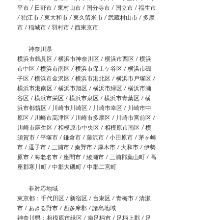
平市 / 日野市 / 東村山市 / 国分寺市 / 国立市 / 福生市
/ 狛江市 / 東大和市 / 東久留米市 / 武蔵村山市 / 多摩
市 / 稲城市 / 羽村市 / 西東京市
神奈川県
横浜市鶴見区 / 横浜市神奈川区 / 横浜市西区 / 横浜
市中区 / 横浜市南区 / 横浜市保土ケ谷区 / 横浜市磯
子区 / 横浜市金沢区 / 横浜市港北区 / 横浜市戸塚区 /
横浜市港南区 / 横浜市旭区 / 横浜市緑区 / 横浜市瀬
谷区 / 横浜市栄区 / 横浜市泉区 / 横浜市青葉区 / 横
浜市都筑区 / 川崎市川崎区 / 川崎市幸区 / 川崎市中
原区 / 川崎市高津区 / 川崎市多摩区 / 川崎市宮前区 /
川崎市麻生区 / 相模原市中央区 / 相模原市南区 / 横
須賀市 / 平塚市 / 鎌倉市 / 藤沢市 / 小田原市 / 茅ヶ崎
市 / 逗子市 / 三浦市 / 秦野市 / 厚木市 / 大和市 / 伊勢
原市 / 海老名市 / 座間市 / 綾瀬市 / 三浦郡葉山町 / 高
座郡寒川町 / 中郡大磯町 / 中郡二宮町
非対応地域
東京都：千代田区 / 新宿区 / 台東区 / 青梅市 / 清瀬
市 / あきる野市 / 西多摩郡 / 諸島地域
神奈川県：相模原市緑区 / 南足柄市 / 足柄上郡 / 足