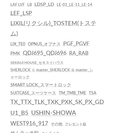
LDSP_LD
LAF LVF
LB
LE-01_LE-11_LE-14
LEF_LSP
LIXIL(リクシル)_TOSTEM(トステ
ム)
PGF_PGVF
LIX_TE0
OPNUS_オプナス
QDJ695_QDJ696
RA_RAB
PMK
SEKISUI HOUSE_セキスイハウス
SHERLOCK ⅱ master_SHERLOCK ⅲ master_シ
ャーロック
SMART LOCK_スマートロック
SUITCASE_スーツケース
TM_TMB_TME
TSA
TX_TTX_TLK_TXK_PXK_SK_PX_GD
USHIN-SHOWA
U1_B5
WEST916_917
その他
クレセント錠
サムラッチ錠