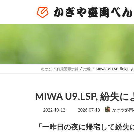
コ
ナ
ン
ビ
テ
ゲ
ン
ー
ツ
シ
へ
ョ
ス
ン
キ
に
ッ
移
プ
動
ホーム
作業実績一覧
一般
MIWA U9.LSP, 紛失
MIWA U9.LSP, 紛
最
2022-10-12
2026-07-18
かぎや盛岡
終
更
新
「一昨日の夜に帰宅して紛失
日