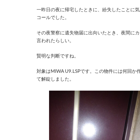
時
:
一昨日の夜に帰宅したときに、紛失したことに気
コールでした。
その夜警察に遺失物届に出向いたとき、夜間にカ
言われたらしい。
賢明な判断ですね。
対象はMIWA U9.LSPです。この物件には何
て解錠しました。