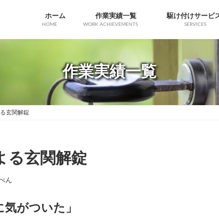
ホーム
作業実績一覧
駆け付けサービ
HOME
WORK ACHIEVEMENTS
SERVICES
作業実績一覧
による玄関解錠
失による玄関解錠
べん
に気がついた」