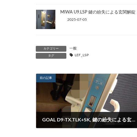
MIWA U9.LSP 鍵の紛失による玄関解錠
2025-07-05
一般
カテゴリー
LEF_LSP
タグ
前の記事
GOAL D9-TX.TLK+SK, 鍵の紛失による玄関解錠
2022-10-11