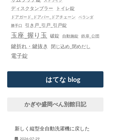
ストライク
ディスクタンブラー
トイレ錠
ドアガード_ドアバー_ドアチェーン
ベランダ
引き戸_引戸_引戸錠
勝手口
玉座_握り玉
破錠
自動施錠
鉄扉_公団
鍵折れ・鍵抜き
閉じ込め_閉めだし
電子錠
はてな blog
かぎや盛岡べん別館日記
新しく縦型全自動洗濯機に戻した
2026-07-29