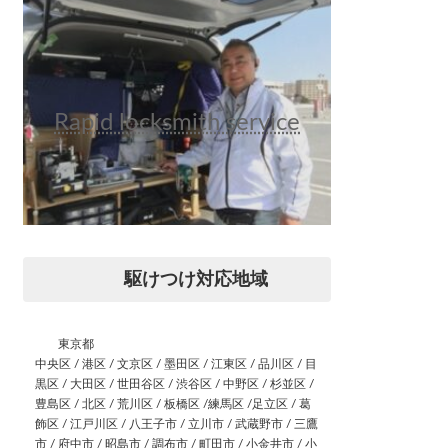
Rapid locksmith service
駆けつけ対応地域
東京都
中央区 / 港区 / 文京区 / 墨田区 / 江東区 / 品川区 / 目
黒区 / 大田区 / 世田谷区 / 渋谷区 / 中野区 / 杉並区 /
豊島区 / 北区 / 荒川区 / 板橋区 /練馬区 /足立区 / 葛
飾区 / 江戸川区 / 八王子市 / 立川市 / 武蔵野市 / 三鷹
市 / 府中市 / 昭島市 / 調布市 / 町田市 / 小金井市 / 小