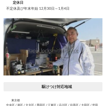
定休日
不定休及び年末年始 12月30日～1月4日
Rapid locksmith service
駆けつけ対応地域
東京都
中央区 / 港区 / 文京区 / 墨田区 / 江東区 / 品川区 / 目黒区 / 大田区 / 世田