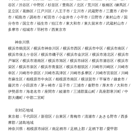
谷区 / 渋谷区 / 中野区 / 杉並区 / 豊島区 / 北区 / 荒川区 / 板橋区 /練馬区 /
足立区 / 葛飾区 / 江戸川区 / 八王子市 / 立川市 / 武蔵野市 / 三鷹市 / 府中
市 / 昭島市 / 調布市 / 町田市 / 小金井市 / 小平市 / 日野市 / 東村山市 / 国
分寺市 / 国立市 / 福生市 / 狛江市 / 東大和市 / 東久留米市 / 武蔵村山市 /
多摩市 / 稲城市 / 羽村市 / 西東京市
神奈川県
横浜市鶴見区 / 横浜市神奈川区 / 横浜市西区 / 横浜市中区 / 横浜市南区 /
横浜市保土ケ谷区 / 横浜市磯子区 / 横浜市金沢区 / 横浜市港北区 / 横浜市
戸塚区 / 横浜市港南区 / 横浜市旭区 / 横浜市緑区 / 横浜市瀬谷区 / 横浜市
栄区 / 横浜市泉区 / 横浜市青葉区 / 横浜市都筑区 / 川崎市川崎区 / 川崎市
幸区 / 川崎市中原区 / 川崎市高津区 / 川崎市多摩区 / 川崎市宮前区 / 川崎
市麻生区 / 相模原市中央区 / 相模原市南区 / 横須賀市 / 平塚市 / 鎌倉市 /
藤沢市 / 小田原市 / 茅ヶ崎市 / 逗子市 / 三浦市 / 秦野市 / 厚木市 / 大和市 /
伊勢原市 / 海老名市 / 座間市 / 綾瀬市 / 三浦郡葉山町 / 高座郡寒川町 / 中
郡大磯町 / 中郡二宮町
非対応地域
東京都：千代田区 / 新宿区 / 台東区 / 青梅市 / 清瀬市 / あきる野市 / 西多
摩郡 / 諸島地域
神奈川県：相模原市緑区 / 南足柄市 / 足柄上郡 / 足柄下郡 / 愛甲郡