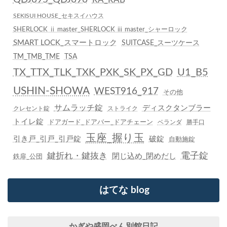
SEKISUI HOUSE_セキスイハウス
SHERLOCK ⅱ master_SHERLOCK ⅲ master_シャーロック
SMART LOCK_スマートロック
SUITCASE_スーツケース
TM_TMB_TME
TSA
TX_TTX_TLK_TXK_PXK_SK_PX_GD
U1_B5
USHIN-SHOWA
WEST916_917
その他
サムラッチ錠
ディスクタンブラー
クレセント錠
ストライク
トイレ錠
ドアガード_ドアバー_ドアチェーン
ベランダ
勝手口
玉座_握り玉
引き戸_引戸_引戸錠
破錠
自動施錠
鍵折れ・鍵抜き
電子錠
閉じ込め_閉めだし
鉄扉_公団
はてな blog
かぎや盛岡べん別館日記