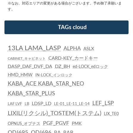
※なお、対応エリアの変更がある場合がございます。予め御了承願いま
す。
TAGs cloud
13LA LAMA_LASP
ALPHA
ASLX
CARD-KEY_カードキー
CABINET_キャビネット
DASP_DAF_DVF_DA
DZ_BH
ed-LOCK_edロック
HMD_HMW
IN-LOCK_インロック
KABA_ACE KABA_STAR_NEO
KABA_STAR_PLUS
LEF_LSP
LDSP_LD
LAF LVF
LB
LE-01_LE-11_LE-14
LIXIL(リクシル)_TOSTEM(トステム)
LIX_TE0
PGF_PGVF
PMK
OPNUS_オプナス
QDJ695_QDJ696
RA_RAB