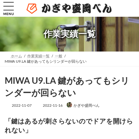
コ
ナ
ン
ビ
テ
ゲ
ン
ー
ツ
シ
へ
ョ
作業実績一覧
ス
ン
キ
に
ッ
移
プ
動
ホーム
作業実績一覧
一般
MIWA U9.LA 鍵があってもシリンダーが回らない
MIWA U9.LA 鍵があってもシリ
ンダーが回らない
最
2022-11-07
2022-11-16
かぎや盛岡べん
終
更
新
「鍵はあるが刺さらないのでドアを開けら
日
れない」
時
: