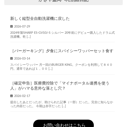
新しく縦型全自動洗濯機に戻した
2026-07-29
2024年製SHARP ES-GV10J-S シルバー 20年前にデビュー購入したドラム式
洗濯機。乾 […]
［バーガーキング］夕食にスパイシーワッパーセット食す
2026-03-14
スパイシーワッパー 月一回のBURGER KING。クーポンを利用して８４０
円。通常であれば１，００ […]
［確定申告］医療費控除で「マイナポータル連携を使う
人」がハマる意外な落とし穴？
2026-02-17
提出したあとだったが、助けられた記事（一部）だった。完全に知らなか
った内容だった。 今期は赤字だった […]
お問い合わせはこちら