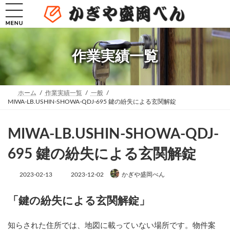
コ
ナ
ン
ビ
テ
ゲ
ン
ー
ツ
シ
へ
ョ
作業実績一覧
ス
ン
キ
に
ッ
移
プ
動
ホーム
作業実績一覧
一般
MIWA-LB.USHIN-SHOWA-QDJ-695 鍵の紛失による玄関解錠
MIWA-LB.USHIN-SHOWA-QDJ-
695 鍵の紛失による玄関解錠
最
2023-02-13
2023-12-02
かぎや盛岡べん
終
更
新
「鍵の紛失による玄関解錠」
日
時
:
知らされた住所では、地図に載っていない場所です。物件案