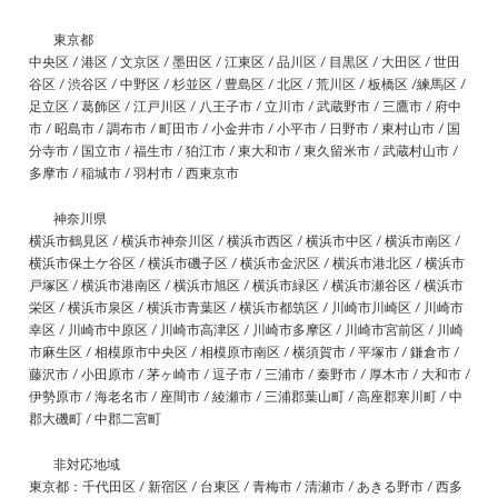
東京都
中央区 / 港区 / 文京区 / 墨田区 / 江東区 / 品川区 / 目黒区 / 大田区 / 世田
谷区 / 渋谷区 / 中野区 / 杉並区 / 豊島区 / 北区 / 荒川区 / 板橋区 /練馬区 /
足立区 / 葛飾区 / 江戸川区 / 八王子市 / 立川市 / 武蔵野市 / 三鷹市 / 府中
市 / 昭島市 / 調布市 / 町田市 / 小金井市 / 小平市 / 日野市 / 東村山市 / 国
分寺市 / 国立市 / 福生市 / 狛江市 / 東大和市 / 東久留米市 / 武蔵村山市 /
多摩市 / 稲城市 / 羽村市 / 西東京市
神奈川県
横浜市鶴見区 / 横浜市神奈川区 / 横浜市西区 / 横浜市中区 / 横浜市南区 /
横浜市保土ケ谷区 / 横浜市磯子区 / 横浜市金沢区 / 横浜市港北区 / 横浜市
戸塚区 / 横浜市港南区 / 横浜市旭区 / 横浜市緑区 / 横浜市瀬谷区 / 横浜市
栄区 / 横浜市泉区 / 横浜市青葉区 / 横浜市都筑区 / 川崎市川崎区 / 川崎市
幸区 / 川崎市中原区 / 川崎市高津区 / 川崎市多摩区 / 川崎市宮前区 / 川崎
市麻生区 / 相模原市中央区 / 相模原市南区 / 横須賀市 / 平塚市 / 鎌倉市 /
藤沢市 / 小田原市 / 茅ヶ崎市 / 逗子市 / 三浦市 / 秦野市 / 厚木市 / 大和市 /
伊勢原市 / 海老名市 / 座間市 / 綾瀬市 / 三浦郡葉山町 / 高座郡寒川町 / 中
郡大磯町 / 中郡二宮町
非対応地域
東京都：千代田区 / 新宿区 / 台東区 / 青梅市 / 清瀬市 / あきる野市 / 西多