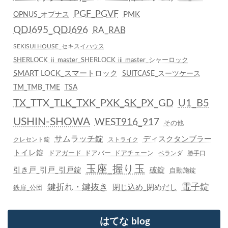
PGF_PGVF
PMK
OPNUS_オプナス
QDJ695_QDJ696
RA_RAB
SEKISUI HOUSE_セキスイハウス
SHERLOCK ⅱ master_SHERLOCK ⅲ master_シャーロック
SMART LOCK_スマートロック
SUITCASE_スーツケース
TM_TMB_TME
TSA
TX_TTX_TLK_TXK_PXK_SK_PX_GD
U1_B5
USHIN-SHOWA
WEST916_917
その他
サムラッチ錠
ディスクタンブラー
クレセント錠
ストライク
トイレ錠
ドアガード_ドアバー_ドアチェーン
ベランダ
勝手口
玉座_握り玉
引き戸_引戸_引戸錠
破錠
自動施錠
鍵折れ・鍵抜き
電子錠
閉じ込め_閉めだし
鉄扉_公団
はてな blog