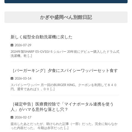
かぎや盛岡べん別館日記
新しく縦型全自動洗濯機に戻した
2026-07-29
2024年製SHARP ES-GV10J-S シルバー 20年前にデビュー購入したドラム式
洗濯機。乾 […]
［バーガーキング］夕食にスパイシーワッパーセット食す
2026-03-14
スパイシーワッパー 月一回のBURGER KING。クーポンを利用して８４０
円。通常であれば１，００ […]
［確定申告］医療費控除で「マイナポータル連携を使う
人」がハマる意外な落とし穴？
2026-02-17
提出したあとだったが、助けられた記事（一部）だった。完全に知らなか
った内容だった。 今期は赤字だった […]