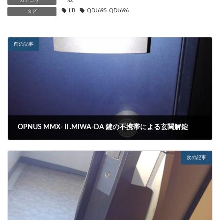
LB
QDJ695_QDJ696
タグ
前の記事
OPNUS MMX-Ⅱ.MIWA-DA 鍵の不携帯による玄関解錠
2023-02-12
次の記事