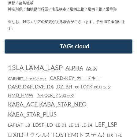
摩郡 / 諸島地域
神奈川県：相模原市緑区 / 南足柄市 / 足柄上郡 / 足柄下郡 / 愛甲郡
※なお、対応エリアの変更がある場合がございます。予め御了承願いま
す。
TAGs cloud
13LA LAMA_LASP
ALPHA
ASLX
CARD-KEY_カードキー
CABINET_キャビネット
DASP_DAF_DVF_DA
DZ_BH
ed-LOCK_edロック
HMD_HMW
IN-LOCK_インロック
KABA_ACE KABA_STAR_NEO
KABA_STAR_PLUS
LEF_LSP
LDSP_LD
LAF LVF
LB
LE-01_LE-11_LE-14
LIXIL(リクシル)_TOSTEM(トステム)
LIX_TE0