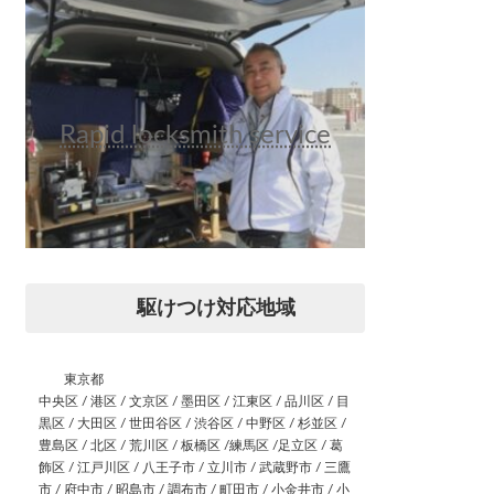
Rapid locksmith service
駆けつけ対応地域
東京都
中央区 / 港区 / 文京区 / 墨田区 / 江東区 / 品川区 / 目
黒区 / 大田区 / 世田谷区 / 渋谷区 / 中野区 / 杉並区 /
豊島区 / 北区 / 荒川区 / 板橋区 /練馬区 /足立区 / 葛
飾区 / 江戸川区 / 八王子市 / 立川市 / 武蔵野市 / 三鷹
市 / 府中市 / 昭島市 / 調布市 / 町田市 / 小金井市 / 小