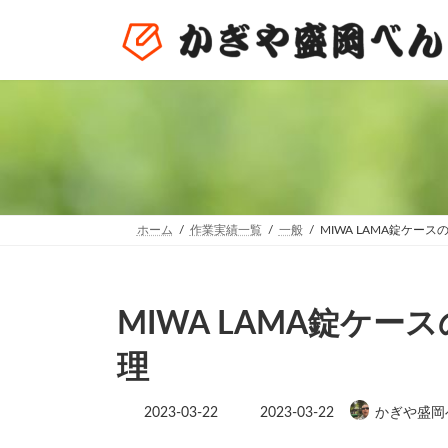
コ
ナ
ン
ビ
テ
ゲ
ン
ー
ツ
シ
へ
ョ
ス
ン
キ
に
ッ
移
プ
動
ホーム
作業実績一覧
一般
MIWA LAMA錠ケー
MIWA LAMA錠ケ
理
最
2023-03-22
2023-03-22
かぎや盛岡
終
更