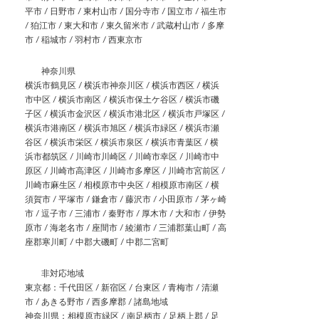
平市 / 日野市 / 東村山市 / 国分寺市 / 国立市 / 福生市
/ 狛江市 / 東大和市 / 東久留米市 / 武蔵村山市 / 多摩
市 / 稲城市 / 羽村市 / 西東京市
神奈川県
横浜市鶴見区 / 横浜市神奈川区 / 横浜市西区 / 横浜
市中区 / 横浜市南区 / 横浜市保土ケ谷区 / 横浜市磯
子区 / 横浜市金沢区 / 横浜市港北区 / 横浜市戸塚区 /
横浜市港南区 / 横浜市旭区 / 横浜市緑区 / 横浜市瀬
谷区 / 横浜市栄区 / 横浜市泉区 / 横浜市青葉区 / 横
浜市都筑区 / 川崎市川崎区 / 川崎市幸区 / 川崎市中
原区 / 川崎市高津区 / 川崎市多摩区 / 川崎市宮前区 /
川崎市麻生区 / 相模原市中央区 / 相模原市南区 / 横
須賀市 / 平塚市 / 鎌倉市 / 藤沢市 / 小田原市 / 茅ヶ崎
市 / 逗子市 / 三浦市 / 秦野市 / 厚木市 / 大和市 / 伊勢
原市 / 海老名市 / 座間市 / 綾瀬市 / 三浦郡葉山町 / 高
座郡寒川町 / 中郡大磯町 / 中郡二宮町
非対応地域
東京都：千代田区 / 新宿区 / 台東区 / 青梅市 / 清瀬
市 / あきる野市 / 西多摩郡 / 諸島地域
神奈川県：相模原市緑区 / 南足柄市 / 足柄上郡 / 足