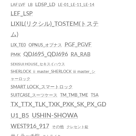
LDSP_LD
LAF LVF
LB
LE-01_LE-11_LE-14
LEF_LSP
LIXIL(リクシル)_TOSTEM(トステ
ム)
PGF_PGVF
LIX_TE0
OPNUS_オプナス
QDJ695_QDJ696
RA_RAB
PMK
SEKISUI HOUSE_セキスイハウス
SHERLOCK ⅱ master_SHERLOCK ⅲ master_シ
ャーロック
SMART LOCK_スマートロック
SUITCASE_スーツケース
TM_TMB_TME
TSA
TX_TTX_TLK_TXK_PXK_SK_PX_GD
USHIN-SHOWA
U1_B5
WEST916_917
その他
クレセント錠
サムラッチ錠