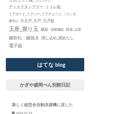
ストライク
ディスクタンブラー
トイレ錠
ドアガード_ドアバー_ドアチェーン
ベランダ
引き戸_引戸_引戸錠
勝手口
玉座_握り玉
破錠
自動施錠
鉄扉_公団
鍵折れ・鍵抜き
閉じ込め_閉めだし
電子錠
はてな blog
かぎや盛岡べん別館日記
新しく縦型全自動洗濯機に戻した
2026-07-29