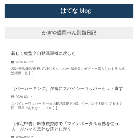
はてな blog
かぎや盛岡べん別館日記
新しく縦型全自動洗濯機に戻した
2026-07-29
2024年製SHARP ES-GV10J-S シルバー 20年前にデビュー購入したドラム式
洗濯機。乾 […]
［バーガーキング］夕食にスパイシーワッパーセット食す
2026-03-14
スパイシーワッパー 月一回のBURGER KING。クーポンを利用して８４０
円。通常であれば１，００ […]
［確定申告］医療費控除で「マイナポータル連携を使う
人」がハマる意外な落とし穴？
2026-02-17