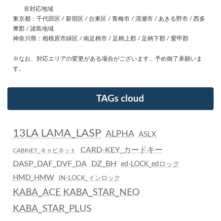
非対応地域
東京都：千代田区 / 新宿区 / 台東区 / 青梅市 / 清瀬市 / あきる野市 / 西多
摩郡 / 諸島地域
神奈川県：相模原市緑区 / 南足柄市 / 足柄上郡 / 足柄下郡 / 愛甲郡
※なお、対応エリアの変更がある場合がございます。予め御了承願いま
す。
TAGs cloud
13LA LAMA_LASP
ALPHA
ASLX
CARD-KEY_カードキー
CABINET_キャビネット
DASP_DAF_DVF_DA
DZ_BH
ed-LOCK_edロック
HMD_HMW
IN-LOCK_インロック
KABA_ACE KABA_STAR_NEO
KABA_STAR_PLUS