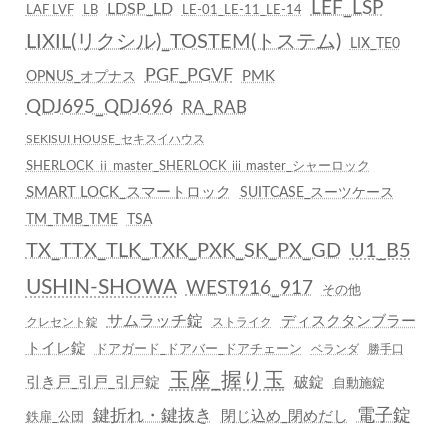
LEF_LSP
LDSP_LD
LAF LVF
LB
LE-01_LE-11_LE-14
LIXIL(リクシル)_TOSTEM(トステム)
LIX_TE0
PGF_PGVF
PMK
OPNUS_オプナス
QDJ695_QDJ696
RA_RAB
SEKISUI HOUSE_セキスイハウス
SHERLOCK ⅱ master_SHERLOCK ⅲ master_シャーロック
SMART LOCK_スマートロック
SUITCASE_スーツケース
TM_TMB_TME
TSA
TX_TTX_TLK_TXK_PXK_SK_PX_GD
U1_B5
USHIN-SHOWA
WEST916_917
その他
サムラッチ錠
ディスクタンブラー
クレセント錠
ストライク
トイレ錠
ドアガード_ドアバー_ドアチェーン
ベランダ
勝手口
玉座_握り玉
引き戸_引戸_引戸錠
破錠
自動施錠
鍵折れ・鍵抜き
電子錠
閉じ込め_閉めだし
鉄扉_公団