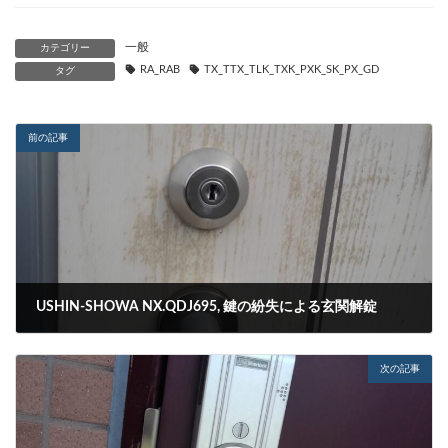
一般
カテゴリー
RA_RAB
TX_TTX_TLK_TXK_PXK_SK_PX_GD
タグ
前の記事
USHIN-SHOWA NX.QDJ695, 鍵の紛失による玄関解錠
2023-09-04
次の記事