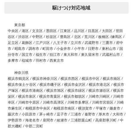
駆けつけ対応地域
東京都
中央区 / 港区 / 文京区 / 墨田区 / 江東区 / 品川区 / 目黒区 / 大田区 / 世田
谷区 / 渋谷区 / 中野区 / 杉並区 / 豊島区 / 北区 / 荒川区 / 板橋区 /練馬区 /
足立区 / 葛飾区 / 江戸川区 / 八王子市 / 立川市 / 武蔵野市 / 三鷹市 / 府中
市 / 昭島市 / 調布市 / 町田市 / 小金井市 / 小平市 / 日野市 / 東村山市 / 国
分寺市 / 国立市 / 福生市 / 狛江市 / 東大和市 / 東久留米市 / 武蔵村山市 /
多摩市 / 稲城市 / 羽村市 / 西東京市
神奈川県
横浜市鶴見区 / 横浜市神奈川区 / 横浜市西区 / 横浜市中区 / 横浜市南区 /
横浜市保土ケ谷区 / 横浜市磯子区 / 横浜市金沢区 / 横浜市港北区 / 横浜市
戸塚区 / 横浜市港南区 / 横浜市旭区 / 横浜市緑区 / 横浜市瀬谷区 / 横浜市
栄区 / 横浜市泉区 / 横浜市青葉区 / 横浜市都筑区 / 川崎市川崎区 / 川崎市
幸区 / 川崎市中原区 / 川崎市高津区 / 川崎市多摩区 / 川崎市宮前区 / 川崎
市麻生区 / 相模原市中央区 / 相模原市南区 / 横須賀市 / 平塚市 / 鎌倉市 /
藤沢市 / 小田原市 / 茅ヶ崎市 / 逗子市 / 三浦市 / 秦野市 / 厚木市 / 大和市 /
伊勢原市 / 海老名市 / 座間市 / 綾瀬市 / 三浦郡葉山町 / 高座郡寒川町 / 中
郡大磯町 / 中郡二宮町