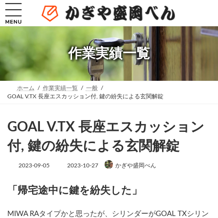
コ
ナ
ン
ビ
テ
ゲ
ン
ー
ツ
シ
へ
ョ
作業実績一覧
ス
ン
キ
に
ッ
移
プ
動
ホーム
作業実績一覧
一般
GOAL V.TX 長座エスカッション付, 鍵の紛失による玄関解錠
GOAL V.TX 長座エスカッション
付, 鍵の紛失による玄関解錠
最
2023-09-05
2023-10-27
かぎや盛岡べん
終
更
新
「帰宅途中に鍵を紛失した」
日
時
:
MIWA RAタイプかと思ったが、シリンダーがGOAL TXシリン