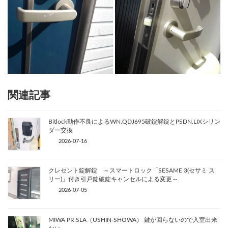
関連記事
Bitlock動作不良によるWN.QDJ695破錠解錠とPSDN.LIXシリン
ダー交換
2026-07-16
クレセント錠解錠 ～スマートロック「SESAME 3(セサミ ス
リー)」付き引戸錠破錠キャンセルによる変更～
2026-07-05
MIWA PR.SLA（USHIN-SHOWA） 鍵が回らないので入室出来