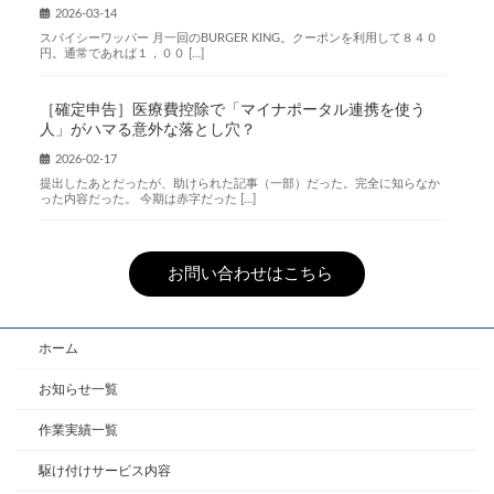
2026-03-14
スパイシーワッパー 月一回のBURGER KING。クーポンを利用して８４０
円。通常であれば１，００ […]
［確定申告］医療費控除で「マイナポータル連携を使う
人」がハマる意外な落とし穴？
2026-02-17
提出したあとだったが、助けられた記事（一部）だった。完全に知らなか
った内容だった。 今期は赤字だった […]
お問い合わせはこちら
ホーム
お知らせ一覧
作業実績一覧
駆け付けサービス内容