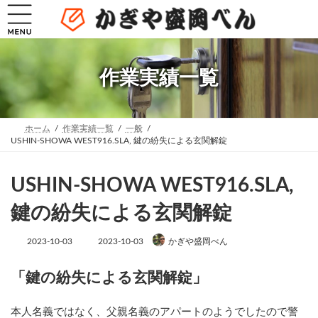
コ
ナ
ン
ビ
テ
ゲ
ン
ー
ツ
シ
へ
ョ
作業実績一覧
ス
ン
キ
に
ッ
移
プ
動
ホーム
作業実績一覧
一般
USHIN-SHOWA WEST916.SLA, 鍵の紛失による玄関解錠
USHIN-SHOWA WEST916.SLA,
鍵の紛失による玄関解錠
最
2023-10-03
2023-10-03
かぎや盛岡べん
終
更
新
「鍵の紛失による玄関解錠」
日
時
:
本人名義ではなく、父親名義のアパートのようでしたので警