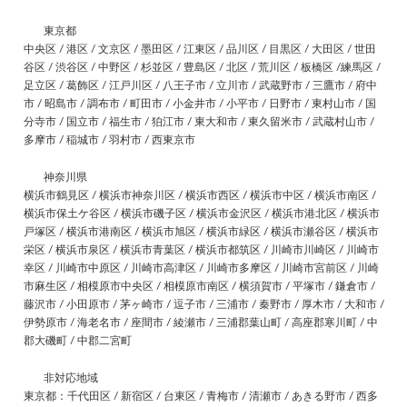
東京都
中央区 / 港区 / 文京区 / 墨田区 / 江東区 / 品川区 / 目黒区 / 大田区 / 世田
谷区 / 渋谷区 / 中野区 / 杉並区 / 豊島区 / 北区 / 荒川区 / 板橋区 /練馬区 /
足立区 / 葛飾区 / 江戸川区 / 八王子市 / 立川市 / 武蔵野市 / 三鷹市 / 府中
市 / 昭島市 / 調布市 / 町田市 / 小金井市 / 小平市 / 日野市 / 東村山市 / 国
分寺市 / 国立市 / 福生市 / 狛江市 / 東大和市 / 東久留米市 / 武蔵村山市 /
多摩市 / 稲城市 / 羽村市 / 西東京市
神奈川県
横浜市鶴見区 / 横浜市神奈川区 / 横浜市西区 / 横浜市中区 / 横浜市南区 /
横浜市保土ケ谷区 / 横浜市磯子区 / 横浜市金沢区 / 横浜市港北区 / 横浜市
戸塚区 / 横浜市港南区 / 横浜市旭区 / 横浜市緑区 / 横浜市瀬谷区 / 横浜市
栄区 / 横浜市泉区 / 横浜市青葉区 / 横浜市都筑区 / 川崎市川崎区 / 川崎市
幸区 / 川崎市中原区 / 川崎市高津区 / 川崎市多摩区 / 川崎市宮前区 / 川崎
市麻生区 / 相模原市中央区 / 相模原市南区 / 横須賀市 / 平塚市 / 鎌倉市 /
藤沢市 / 小田原市 / 茅ヶ崎市 / 逗子市 / 三浦市 / 秦野市 / 厚木市 / 大和市 /
伊勢原市 / 海老名市 / 座間市 / 綾瀬市 / 三浦郡葉山町 / 高座郡寒川町 / 中
郡大磯町 / 中郡二宮町
非対応地域
東京都：千代田区 / 新宿区 / 台東区 / 青梅市 / 清瀬市 / あきる野市 / 西多