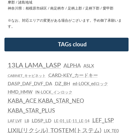
摩郡 / 諸島地域
神奈川県：相模原市緑区 / 南足柄市 / 足柄上郡 / 足柄下郡 / 愛甲郡
※なお、対応エリアの変更がある場合がございます。予め御了承願いま
す。
TAGs cloud
13LA LAMA_LASP
ALPHA
ASLX
CARD-KEY_カードキー
CABINET_キャビネット
DASP_DAF_DVF_DA
DZ_BH
ed-LOCK_edロック
HMD_HMW
IN-LOCK_インロック
KABA_ACE KABA_STAR_NEO
KABA_STAR_PLUS
LEF_LSP
LDSP_LD
LAF LVF
LB
LE-01_LE-11_LE-14
LIXIL(リクシル)_TOSTEM(トステム)
LIX_TE0