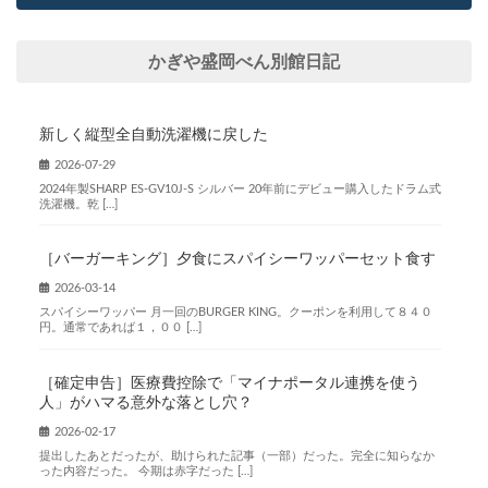
かぎや盛岡べん別館日記
新しく縦型全自動洗濯機に戻した
2026-07-29
2024年製SHARP ES-GV10J-S シルバー 20年前にデビュー購入したドラム式
洗濯機。乾 […]
［バーガーキング］夕食にスパイシーワッパーセット食す
2026-03-14
スパイシーワッパー 月一回のBURGER KING。クーポンを利用して８４０
円。通常であれば１，００ […]
［確定申告］医療費控除で「マイナポータル連携を使う
人」がハマる意外な落とし穴？
2026-02-17
提出したあとだったが、助けられた記事（一部）だった。完全に知らなか
った内容だった。 今期は赤字だった […]