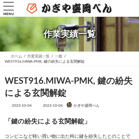
コ
ナ
ン
ビ
テ
ゲ
ン
ー
ツ
シ
へ
ョ
作業実績一覧
ス
ン
キ
に
ッ
移
プ
動
ホーム
作業実績一覧
一般
WEST916.MIWA-PMK, 鍵の紛失による玄関解錠
WEST916.MIWA-PMK, 鍵の紛失
による玄関解錠
最
2023-10-04
2023-10-04
かぎや盛岡べん
終
更
新
「鍵の紛失による玄関解錠」
日
時
:
コンビニなど軽い買い物に出た時に鍵を紛失したとのことで