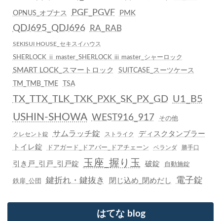
PGF_PGVF
PMK
OPNUS_オプナス
QDJ695_QDJ696
RA_RAB
SEKISUI HOUSE_セキスイハウス
SHERLOCK ⅱ master_SHERLOCK ⅲ master_シャーロック
SMART LOCK_スマートロック
SUITCASE_スーツケース
TM_TMB_TME
TSA
TX_TTX_TLK_TXK_PXK_SK_PX_GD
U1_B5
USHIN-SHOWA
WEST916_917
その他
サムラッチ錠
ディスクタンブラー
クレセント錠
ストライク
トイレ錠
ドアガード_ドアバー_ドアチェーン
ベランダ
勝手口
玉座_握り玉
引き戸_引戸_引戸錠
破錠
自動施錠
鍵折れ・鍵抜き
電子錠
閉じ込め_閉めだし
鉄扉_公団
はてな blog