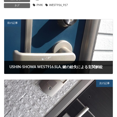
PMK
WEST916_917
タグ
前の記事
USHIN-SHOWA WEST916.SLA, 鍵の紛失による玄関解錠
2023-10-03
次の記事