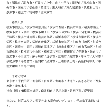
市 / 昭島市 / 調布市 / 町田市 / 小金井市 / 小平市 / 日野市 / 東村山市 / 国
分寺市 / 国立市 / 福生市 / 狛江市 / 東大和市 / 東久留米市 / 武蔵村山市 /
多摩市 / 稲城市 / 羽村市 / 西東京市
神奈川県
横浜市鶴見区 / 横浜市神奈川区 / 横浜市西区 / 横浜市中区 / 横浜市南区 /
横浜市保土ケ谷区 / 横浜市磯子区 / 横浜市金沢区 / 横浜市港北区 / 横浜市
戸塚区 / 横浜市港南区 / 横浜市旭区 / 横浜市緑区 / 横浜市瀬谷区 / 横浜市
栄区 / 横浜市泉区 / 横浜市青葉区 / 横浜市都筑区 / 川崎市川崎区 / 川崎市
幸区 / 川崎市中原区 / 川崎市高津区 / 川崎市多摩区 / 川崎市宮前区 / 川崎
市麻生区 / 相模原市中央区 / 相模原市南区 / 横須賀市 / 平塚市 / 鎌倉市 /
藤沢市 / 小田原市 / 茅ヶ崎市 / 逗子市 / 三浦市 / 秦野市 / 厚木市 / 大和市 /
伊勢原市 / 海老名市 / 座間市 / 綾瀬市 / 三浦郡葉山町 / 高座郡寒川町 / 中
郡大磯町 / 中郡二宮町
非対応地域
東京都：千代田区 / 新宿区 / 台東区 / 青梅市 / 清瀬市 / あきる野市 / 西多
摩郡 / 諸島地域
神奈川県：相模原市緑区 / 南足柄市 / 足柄上郡 / 足柄下郡 / 愛甲郡
※なお、対応エリアの変更がある場合がございます。予め御了承願いま
す。