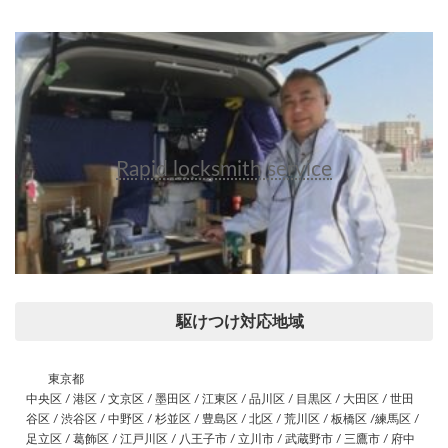
Rapid locksmith service
駆けつけ対応地域
東京都
中央区 / 港区 / 文京区 / 墨田区 / 江東区 / 品川区 / 目黒区 / 大田区 / 世田
谷区 / 渋谷区 / 中野区 / 杉並区 / 豊島区 / 北区 / 荒川区 / 板橋区 /練馬区 /
足立区 / 葛飾区 / 江戸川区 / 八王子市 / 立川市 / 武蔵野市 / 三鷹市 / 府中