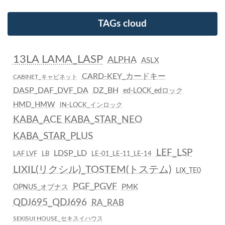
TAGs cloud
13LA LAMA_LASP
ALPHA
ASLX
CARD-KEY_カードキー
CABINET_キャビネット
DASP_DAF_DVF_DA
DZ_BH
ed-LOCK_edロック
HMD_HMW
IN-LOCK_インロック
KABA_ACE KABA_STAR_NEO
KABA_STAR_PLUS
LEF_LSP
LDSP_LD
LAF LVF
LB
LE-01_LE-11_LE-14
LIXIL(リクシル)_TOSTEM(トステム)
LIX_TE0
PGF_PGVF
PMK
OPNUS_オプナス
QDJ695_QDJ696
RA_RAB
SEKISUI HOUSE_セキスイハウス