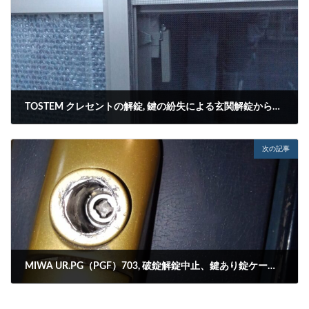
TOSTEM クレセントの解錠, 鍵の紛失による玄関解錠からの変更
2023-10-10
次の記事
MIWA UR.PG（PGF）703, 破錠解錠中止、鍵あり錠ケース動作不良
2023-10-12