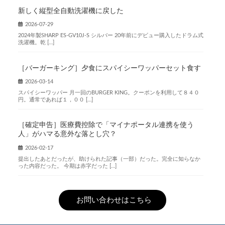
新しく縦型全自動洗濯機に戻した
2026-07-29
2024年製SHARP ES-GV10J-S シルバー 20年前にデビュー購入したドラム式
洗濯機。乾 […]
［バーガーキング］夕食にスパイシーワッパーセット食す
2026-03-14
スパイシーワッパー 月一回のBURGER KING。クーポンを利用して８４０
円。通常であれば１，００ […]
［確定申告］医療費控除で「マイナポータル連携を使う
人」がハマる意外な落とし穴？
2026-02-17
提出したあとだったが、助けられた記事（一部）だった。完全に知らなか
った内容だった。 今期は赤字だった […]
お問い合わせはこちら