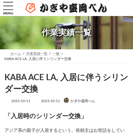
コ
ナ
ン
ビ
テ
ゲ
ン
ー
ツ
シ
へ
ョ
作業実績一覧
ス
ン
キ
に
ッ
移
プ
動
ホーム
作業実績一覧
一般
KABA ACE LA, 入居に伴うシリンダー交換
KABA ACE LA, 入居に伴うシリン
ダー交換
最
2023-10-11
2023-10-11
かぎや盛岡べん
終
更
新
「入居時のシリンダー交換」
日
時
:
アジア系の親子が入居するという。依頼主はお世話をしてい