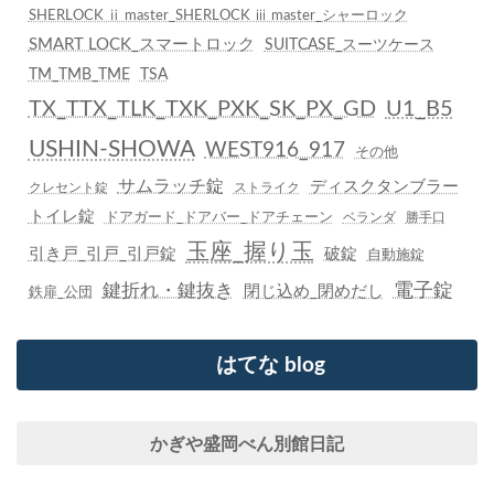
SHERLOCK ⅱ master_SHERLOCK ⅲ master_シャーロック
SMART LOCK_スマートロック
SUITCASE_スーツケース
TM_TMB_TME
TSA
TX_TTX_TLK_TXK_PXK_SK_PX_GD
U1_B5
USHIN-SHOWA
WEST916_917
その他
サムラッチ錠
ディスクタンブラー
クレセント錠
ストライク
トイレ錠
ドアガード_ドアバー_ドアチェーン
ベランダ
勝手口
玉座_握り玉
引き戸_引戸_引戸錠
破錠
自動施錠
鍵折れ・鍵抜き
電子錠
閉じ込め_閉めだし
鉄扉_公団
はてな blog
かぎや盛岡べん別館日記