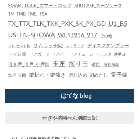
SMART LOCK_スマートロック
SUITCASE_スーツケース
TM_TMB_TME
TSA
TX_TTX_TLK_TXK_PXK_SK_PX_GD
U1_B5
USHIN-SHOWA
WEST916_917
その他
サムラッチ錠
ディスクタンブラー
クレセント錠
ストライク
トイレ錠
ドアガード_ドアバー_ドアチェーン
ベランダ
勝手口
玉座_握り玉
引き戸_引戸_引戸錠
破錠
自動施錠
鍵折れ・鍵抜き
電子錠
閉じ込め_閉めだし
鉄扉_公団
はてな blog
かぎや盛岡べん別館日記