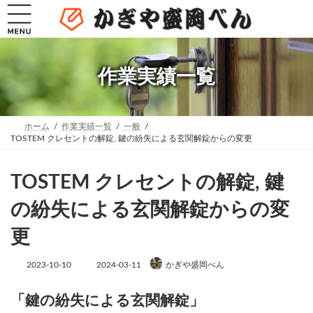
コ
ナ
ン
ビ
テ
ゲ
ン
ー
ツ
シ
へ
ョ
作業実績一覧
ス
ン
キ
に
ッ
移
プ
動
ホーム
作業実績一覧
一般
TOSTEM クレセントの解錠, 鍵の紛失による玄関解錠からの変更
TOSTEM クレセントの解錠, 鍵
の紛失による玄関解錠からの変
更
最
2023-10-10
2024-03-11
かぎや盛岡べん
終
更
新
「鍵の紛失による玄関解錠」
日