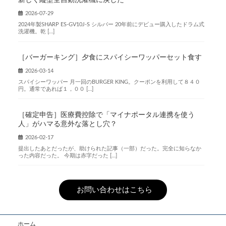
新しく縦型全自動洗濯機に戻した
2026-07-29
2024年製SHARP ES-GV10J-S シルバー 20年前にデビュー購入したドラム式
洗濯機。乾 […]
［バーガーキング］夕食にスパイシーワッパーセット食す
2026-03-14
スパイシーワッパー 月一回のBURGER KING。クーポンを利用して８４０
円。通常であれば１，００ […]
［確定申告］医療費控除で「マイナポータル連携を使う
人」がハマる意外な落とし穴？
2026-02-17
提出したあとだったが、助けられた記事（一部）だった。完全に知らなか
った内容だった。 今期は赤字だった […]
お問い合わせはこちら
ホーム