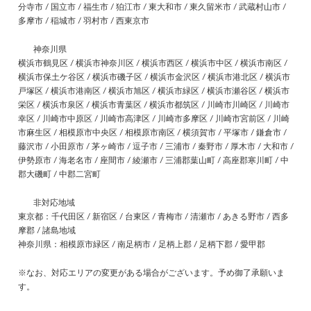
分寺市 / 国立市 / 福生市 / 狛江市 / 東大和市 / 東久留米市 / 武蔵村山市 /
多摩市 / 稲城市 / 羽村市 / 西東京市
神奈川県
横浜市鶴見区 / 横浜市神奈川区 / 横浜市西区 / 横浜市中区 / 横浜市南区 /
横浜市保土ケ谷区 / 横浜市磯子区 / 横浜市金沢区 / 横浜市港北区 / 横浜市
戸塚区 / 横浜市港南区 / 横浜市旭区 / 横浜市緑区 / 横浜市瀬谷区 / 横浜市
栄区 / 横浜市泉区 / 横浜市青葉区 / 横浜市都筑区 / 川崎市川崎区 / 川崎市
幸区 / 川崎市中原区 / 川崎市高津区 / 川崎市多摩区 / 川崎市宮前区 / 川崎
市麻生区 / 相模原市中央区 / 相模原市南区 / 横須賀市 / 平塚市 / 鎌倉市 /
藤沢市 / 小田原市 / 茅ヶ崎市 / 逗子市 / 三浦市 / 秦野市 / 厚木市 / 大和市 /
伊勢原市 / 海老名市 / 座間市 / 綾瀬市 / 三浦郡葉山町 / 高座郡寒川町 / 中
郡大磯町 / 中郡二宮町
非対応地域
東京都：千代田区 / 新宿区 / 台東区 / 青梅市 / 清瀬市 / あきる野市 / 西多
摩郡 / 諸島地域
神奈川県：相模原市緑区 / 南足柄市 / 足柄上郡 / 足柄下郡 / 愛甲郡
※なお、対応エリアの変更がある場合がございます。予め御了承願いま
す。