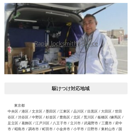
Rapid locksmith service
駆けつけ対応地域
東京都
中央区 / 港区 / 文京区 / 墨田区 / 江東区 / 品川区 / 目黒区 / 大田区 / 世田
谷区 / 渋谷区 / 中野区 / 杉並区 / 豊島区 / 北区 / 荒川区 / 板橋区 /練馬区 /
足立区 / 葛飾区 / 江戸川区 / 八王子市 / 立川市 / 武蔵野市 / 三鷹市 / 府中
市 / 昭島市 / 調布市 / 町田市 / 小金井市 / 小平市 / 日野市 / 東村山市 / 国