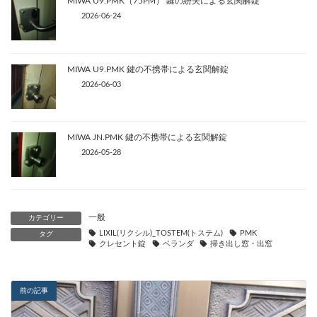
MIWA U9.PMK（75PM） 鍵の紛失による玄関解錠
2026-06-24
MIWA U9.PMK 鍵の不携帯による玄関解錠
2026-06-03
MIWA JN.PMK 鍵の不携帯による玄関解錠
2026-05-28
一般
カテゴリー
LIXIL(リクシル)_TOSTEM(トステム)
PMK
タグ
クレセント錠
ベランダ
掃き出し窓・出窓
前の記事