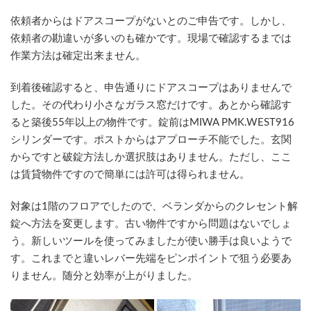
時
:
依頼者からはドアスコープがないとのご申告です。しかし、
依頼者の勘違いが多いのも確かです。現場で確認するまでは
作業方法は確定出来ません。
到着後確認すると、申告通りにドアスコープはありませんで
した。その代わり小さなガラス窓だけです。あとから確認す
ると築後55年以上の物件です。錠前はMIWA PMK.WEST916
シリンダーです。ポストからはアプローチ不能でした。玄関
からですと破錠方法しか選択肢はありません。ただし、ここ
は賃貸物件ですので簡単には許可は得られません。
対象は1階のフロアでしたので、ベランダからのクレセント解
錠へ方法を変更します。古い物件ですから問題はないでしょ
う。新しいツールを使ってみましたが使い勝手は良いようで
す。これまでと違いレバー先端をピンポイントで狙う必要あ
りません。随分と効率が上がりました。