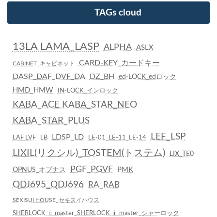
TAGs cloud
13LA LAMA_LASP
ALPHA
ASLX
CARD-KEY_カードキー
CABINET_キャビネット
DASP_DAF_DVF_DA
DZ_BH
ed-LOCK_edロック
HMD_HMW
IN-LOCK_インロック
KABA_ACE KABA_STAR_NEO
KABA_STAR_PLUS
LEF_LSP
LDSP_LD
LAF LVF
LB
LE-01_LE-11_LE-14
LIXIL(リクシル)_TOSTEM(トステム)
LIX_TE0
PGF_PGVF
PMK
OPNUS_オプナス
QDJ695_QDJ696
RA_RAB
SEKISUI HOUSE_セキスイハウス
SHERLOCK ⅱ master_SHERLOCK ⅲ master_シャーロック