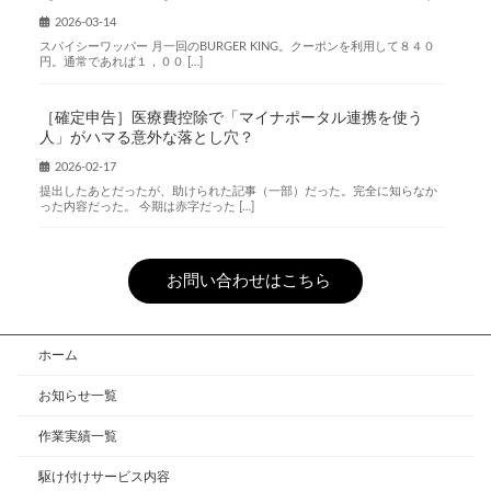
2026-03-14
スパイシーワッパー 月一回のBURGER KING。クーポンを利用して８４０
円。通常であれば１，００ […]
［確定申告］医療費控除で「マイナポータル連携を使う
人」がハマる意外な落とし穴？
2026-02-17
提出したあとだったが、助けられた記事（一部）だった。完全に知らなか
った内容だった。 今期は赤字だった […]
お問い合わせはこちら
ホーム
お知らせ一覧
作業実績一覧
駆け付けサービス内容