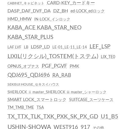
CARD-KEY_カードキー
CABINET_キャビネット
DASP_DAF_DVF_DA
DZ_BH
ed-LOCK_edロック
HMD_HMW
IN-LOCK_インロック
KABA_ACE KABA_STAR_NEO
KABA_STAR_PLUS
LEF_LSP
LDSP_LD
LAF LVF
LB
LE-01_LE-11_LE-14
LIXIL(リクシル)_TOSTEM(トステム)
LIX_TE0
PGF_PGVF
PMK
OPNUS_オプナス
QDJ695_QDJ696
RA_RAB
SEKISUI HOUSE_セキスイハウス
SHERLOCK ⅱ master_SHERLOCK ⅲ master_シャーロック
SMART LOCK_スマートロック
SUITCASE_スーツケース
TM_TMB_TME
TSA
TX_TTX_TLK_TXK_PXK_SK_PX_GD
U1_B5
USHIN-SHOWA
WEST916_917
その他