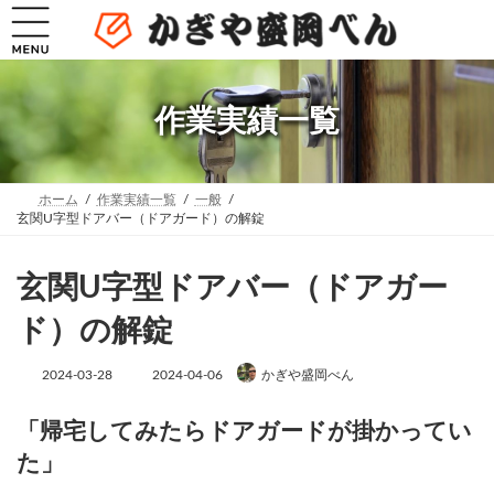
コ
ナ
ン
ビ
テ
ゲ
ン
ー
ツ
シ
へ
ョ
作業実績一覧
ス
ン
キ
に
ッ
移
プ
動
ホーム
作業実績一覧
一般
玄関U字型ドアバー（ドアガード）の解錠
玄関U字型ドアバー（ドアガー
ド）の解錠
最
2024-03-28
2024-04-06
かぎや盛岡べん
終
更
新
「帰宅してみたらドアガードが掛かってい
日
た」
時
: