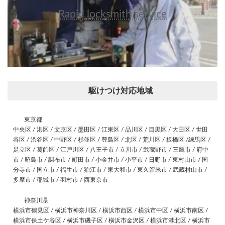
Rapid locksmith service
駆けつけ対応地域
東京都
中央区 / 港区 / 文京区 / 墨田区 / 江東区 / 品川区 / 目黒区 / 大田区 / 世田
谷区 / 渋谷区 / 中野区 / 杉並区 / 豊島区 / 北区 / 荒川区 / 板橋区 /練馬区 /
足立区 / 葛飾区 / 江戸川区 / 八王子市 / 立川市 / 武蔵野市 / 三鷹市 / 府中
市 / 昭島市 / 調布市 / 町田市 / 小金井市 / 小平市 / 日野市 / 東村山市 / 国
分寺市 / 国立市 / 福生市 / 狛江市 / 東大和市 / 東久留米市 / 武蔵村山市 /
多摩市 / 稲城市 / 羽村市 / 西東京市
神奈川県
横浜市鶴見区 / 横浜市神奈川区 / 横浜市西区 / 横浜市中区 / 横浜市南区 /
横浜市保土ケ谷区 / 横浜市磯子区 / 横浜市金沢区 / 横浜市港北区 / 横浜市