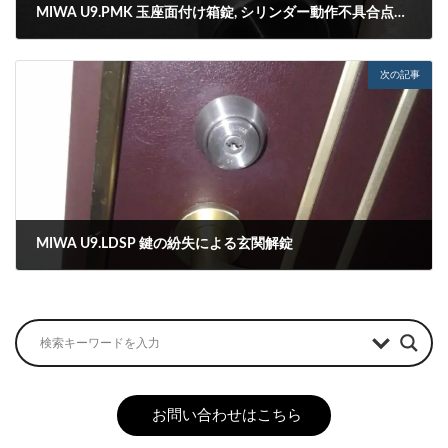
MIWA U9.PMK 玉座面付け箱錠, シリンダー動作不具合点検修理
2024-03-27
次の記事
MIWA U9.LDSP 鍵の紛失による玄関解錠
2024-03-29
お問い合わせはこちら