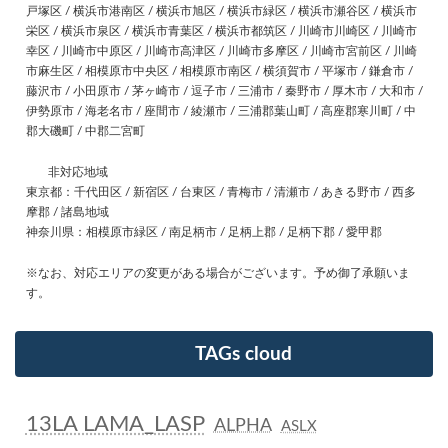
戸塚区 / 横浜市港南区 / 横浜市旭区 / 横浜市緑区 / 横浜市瀬谷区 / 横浜市
栄区 / 横浜市泉区 / 横浜市青葉区 / 横浜市都筑区 / 川崎市川崎区 / 川崎市
幸区 / 川崎市中原区 / 川崎市高津区 / 川崎市多摩区 / 川崎市宮前区 / 川崎
市麻生区 / 相模原市中央区 / 相模原市南区 / 横須賀市 / 平塚市 / 鎌倉市 /
藤沢市 / 小田原市 / 茅ヶ崎市 / 逗子市 / 三浦市 / 秦野市 / 厚木市 / 大和市 /
伊勢原市 / 海老名市 / 座間市 / 綾瀬市 / 三浦郡葉山町 / 高座郡寒川町 / 中
郡大磯町 / 中郡二宮町
非対応地域
東京都：千代田区 / 新宿区 / 台東区 / 青梅市 / 清瀬市 / あきる野市 / 西多
摩郡 / 諸島地域
神奈川県：相模原市緑区 / 南足柄市 / 足柄上郡 / 足柄下郡 / 愛甲郡
※なお、対応エリアの変更がある場合がございます。予め御了承願いま
す。
TAGs cloud
13LA LAMA_LASP
ALPHA
ASLX