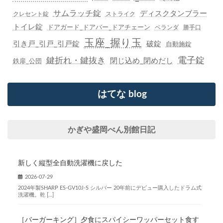
サムラッチ錠
ディスクタンブラー
クレセント錠
ストライク
トイレ錠
ドアガード_ドアバー_ドアチェーン
ベランダ
勝手口
玉座_握り玉
引き戸_引戸_引戸錠
破錠
自動施錠
鍵折れ・鍵抜き
電子錠
閉じ込め_閉めだし
鉄扉_公団
はてな blog
かぎや盛岡べん別館日記
新しく縦型全自動洗濯機に戻した
2026-07-29
2024年製SHARP ES-GV10J-S シルバー 20年前にデビュー購入したドラム式
洗濯機。乾 […]
［バーガーキング］夕食にスパイシーワッパーセット食す