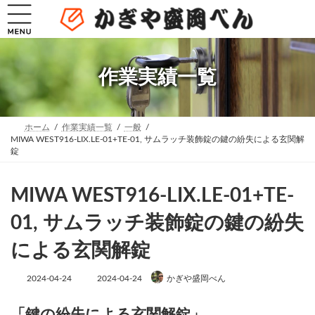
コ
ナ
ン
ビ
テ
ゲ
ン
ー
ツ
シ
へ
ョ
作業実績一覧
ス
ン
キ
に
ッ
移
プ
動
ホーム
作業実績一覧
一般
MIWA WEST916-LIX.LE-01+TE-01, サムラッチ装飾錠の鍵の紛失による玄関解
錠
MIWA WEST916-LIX.LE-01+TE-
01, サムラッチ装飾錠の鍵の紛失
による玄関解錠
最
2024-04-24
2024-04-24
かぎや盛岡べん
終
更
新
「鍵の紛失による玄関解錠」