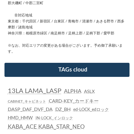
郡大磯町 / 中郡二宮町
非対応地域
東京都：千代田区 / 新宿区 / 台東区 / 青梅市 / 清瀬市 / あきる野市 / 西多
摩郡 / 諸島地域
神奈川県：相模原市緑区 / 南足柄市 / 足柄上郡 / 足柄下郡 / 愛甲郡
※なお、対応エリアの変更がある場合がございます。予め御了承願いま
す。
TAGs cloud
13LA LAMA_LASP
ALPHA
ASLX
CARD-KEY_カードキー
CABINET_キャビネット
DASP_DAF_DVF_DA
DZ_BH
ed-LOCK_edロック
HMD_HMW
IN-LOCK_インロック
KABA_ACE KABA_STAR_NEO