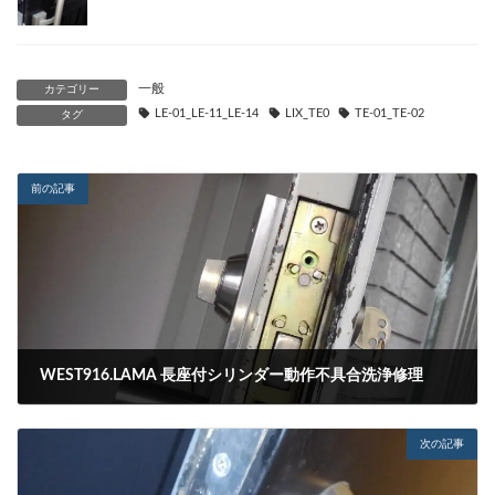
一般
カテゴリー
LE-01_LE-11_LE-14
LIX_TE0
TE-01_TE-02
タグ
前の記事
WEST916.LAMA 長座付シリンダー動作不具合洗浄修理
2024-04-23
次の記事