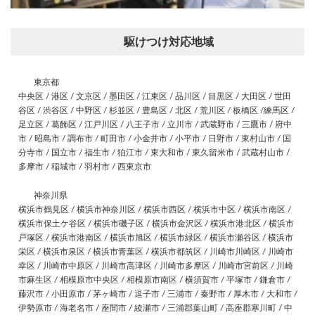
駆けつけ対応地域
東京都
中央区 / 港区 / 文京区 / 墨田区 / 江東区 / 品川区 / 目黒区 / 大田区 / 世田
谷区 / 渋谷区 / 中野区 / 杉並区 / 豊島区 / 北区 / 荒川区 / 板橋区 /練馬区 /
足立区 / 葛飾区 / 江戸川区 / 八王子市 / 立川市 / 武蔵野市 / 三鷹市 / 府中
市 / 昭島市 / 調布市 / 町田市 / 小金井市 / 小平市 / 日野市 / 東村山市 / 国
分寺市 / 国立市 / 福生市 / 狛江市 / 東大和市 / 東久留米市 / 武蔵村山市 /
多摩市 / 稲城市 / 羽村市 / 西東京市
神奈川県
横浜市鶴見区 / 横浜市神奈川区 / 横浜市西区 / 横浜市中区 / 横浜市南区 /
横浜市保土ケ谷区 / 横浜市磯子区 / 横浜市金沢区 / 横浜市港北区 / 横浜市
戸塚区 / 横浜市港南区 / 横浜市旭区 / 横浜市緑区 / 横浜市瀬谷区 / 横浜市
栄区 / 横浜市泉区 / 横浜市青葉区 / 横浜市都筑区 / 川崎市川崎区 / 川崎市
幸区 / 川崎市中原区 / 川崎市高津区 / 川崎市多摩区 / 川崎市宮前区 / 川崎
市麻生区 / 相模原市中央区 / 相模原市南区 / 横須賀市 / 平塚市 / 鎌倉市 /
藤沢市 / 小田原市 / 茅ヶ崎市 / 逗子市 / 三浦市 / 秦野市 / 厚木市 / 大和市 /
伊勢原市 / 海老名市 / 座間市 / 綾瀬市 / 三浦郡葉山町 / 高座郡寒川町 / 中