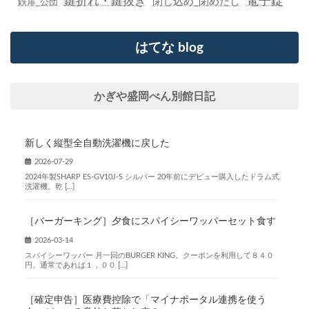
鍵折れ・鍵抜き
電子錠
閉じ込め_閉めだし
鉄扉_公団
はてな blog
かぎや盛岡べん別館日記
新しく縦型全自動洗濯機に戻した
2026-07-29
2024年製SHARP ES-GV10J-S シルバー 20年前にデビュー購入したドラム式
洗濯機。乾 […]
［バーガーキング］夕食にスパイシーワッパーセット食す
2026-03-14
スパイシーワッパー 月一回のBURGER KING。クーポンを利用して８４０
円。通常であれば１，００ […]
［確定申告］医療費控除で「マイナポータル連携を使う