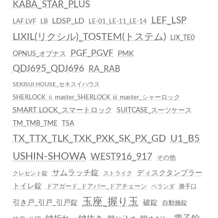
KABA_STAR_PLUS
LEF_LSP
LDSP_LD
LAF LVF
LB
LE-01_LE-11_LE-14
LIXIL(リクシル)_TOSTEM(トステム)
LIX_TE0
PGF_PGVF
PMK
OPNUS_オプナス
QDJ695_QDJ696
RA_RAB
SEKISUI HOUSE_セキスイハウス
SHERLOCK ⅱ master_SHERLOCK ⅲ master_シャーロック
SMART LOCK_スマートロック
SUITCASE_スーツケース
TM_TMB_TME
TSA
TX_TTX_TLK_TXK_PXK_SK_PX_GD
U1_B5
USHIN-SHOWA
WEST916_917
その他
サムラッチ錠
ディスクタンブラー
クレセント錠
ストライク
トイレ錠
ドアガード_ドアバー_ドアチェーン
ベランダ
勝手口
玉座_握り玉
引き戸_引戸_引戸錠
破錠
自動施錠