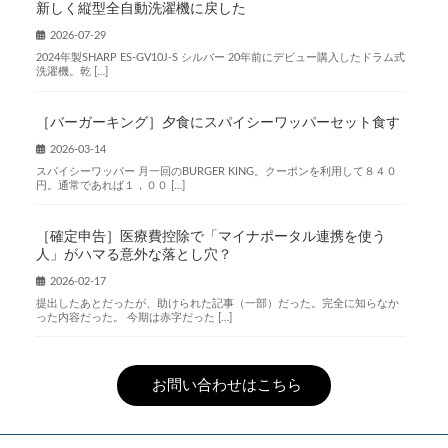
新しく縦型全自動洗濯機に戻した
2026-07-29
2024年製SHARP ES-GV10J-S シルバー 20年前にデビュー購入したドラム式
洗濯機。乾 […]
［バーガーキング］夕食にスパイシーワッパーセット食す
2026-03-14
スパイシーワッパー 月一回のBURGER KING。クーポンを利用して８４０
円。通常であれば１，００ […]
［確定申告］医療費控除で「マイナポータル連携を使う
人」がハマる意外な落とし穴？
2026-02-17
提出したあとだったが、助けられた記事（一部）だった。完全に知らなか
った内容だった。 今期は赤字だった […]
お問い合わせはこちら