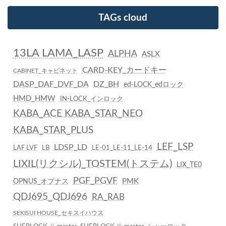
TAGs cloud
13LA LAMA_LASP
ALPHA
ASLX
CARD-KEY_カードキー
CABINET_キャビネット
DASP_DAF_DVF_DA
DZ_BH
ed-LOCK_edロック
HMD_HMW
IN-LOCK_インロック
KABA_ACE KABA_STAR_NEO
KABA_STAR_PLUS
LEF_LSP
LDSP_LD
LAF LVF
LB
LE-01_LE-11_LE-14
LIXIL(リクシル)_TOSTEM(トステム)
LIX_TE0
PGF_PGVF
PMK
OPNUS_オプナス
QDJ695_QDJ696
RA_RAB
SEKISUI HOUSE_セキスイハウス