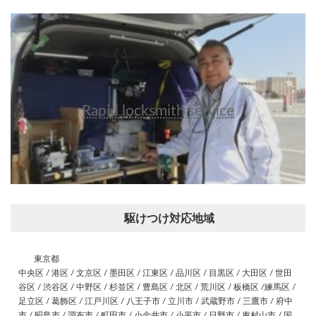
Rapid locksmith service
駆けつけ対応地域
東京都
中央区 / 港区 / 文京区 / 墨田区 / 江東区 / 品川区 / 目黒区 / 大田区 / 世田
谷区 / 渋谷区 / 中野区 / 杉並区 / 豊島区 / 北区 / 荒川区 / 板橋区 /練馬区 /
足立区 / 葛飾区 / 江戸川区 / 八王子市 / 立川市 / 武蔵野市 / 三鷹市 / 府中
市 / 昭島市 / 調布市 / 町田市 / 小金井市 / 小平市 / 日野市 / 東村山市 / 国