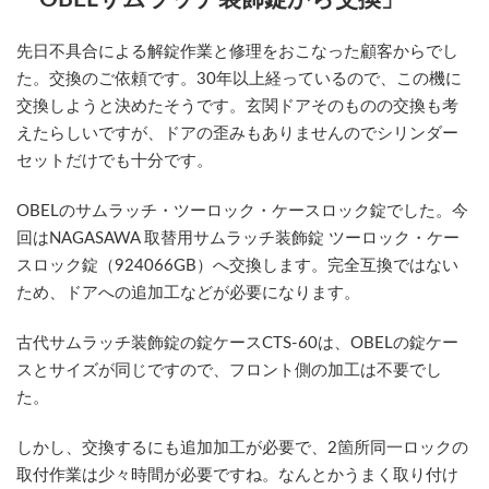
日
時
:
先日不具合による解錠作業と修理をおこなった顧客からでし
た。交換のご依頼です。30年以上経っているので、この機に
交換しようと決めたそうです。玄関ドアそのものの交換も考
えたらしいですが、ドアの歪みもありませんのでシリンダー
セットだけでも十分です。
OBELのサムラッチ・ツーロック・ケースロック錠でした。今
回はNAGASAWA 取替用サムラッチ装飾錠 ツーロック・ケー
スロック錠（924066GB）へ交換します。完全互換ではない
ため、ドアへの追加工などが必要になります。
古代サムラッチ装飾錠の錠ケースCTS-60は、OBELの錠ケー
スとサイズが同じですので、フロント側の加工は不要でし
た。
しかし、交換するにも追加加工が必要で、2箇所同一ロックの
取付作業は少々時間が必要ですね。なんとかうまく取り付け