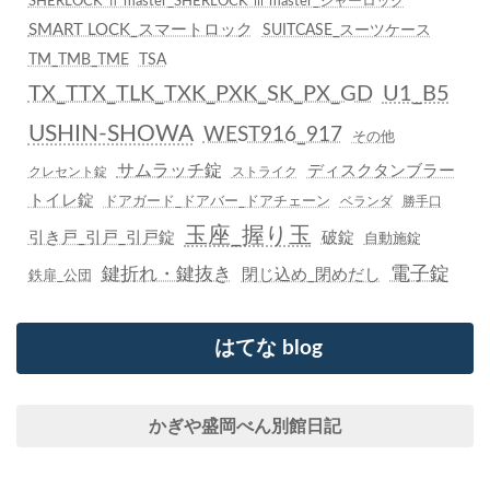
SHERLOCK ⅱ master_SHERLOCK ⅲ master_シャーロック
SMART LOCK_スマートロック
SUITCASE_スーツケース
TM_TMB_TME
TSA
TX_TTX_TLK_TXK_PXK_SK_PX_GD
U1_B5
USHIN-SHOWA
WEST916_917
その他
サムラッチ錠
ディスクタンブラー
クレセント錠
ストライク
トイレ錠
ドアガード_ドアバー_ドアチェーン
ベランダ
勝手口
玉座_握り玉
引き戸_引戸_引戸錠
破錠
自動施錠
鍵折れ・鍵抜き
電子錠
閉じ込め_閉めだし
鉄扉_公団
はてな blog
かぎや盛岡べん別館日記