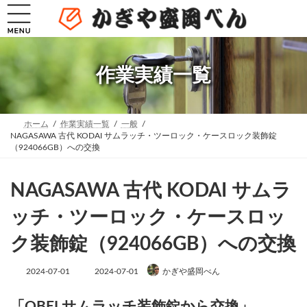
コ
ナ
ン
ビ
テ
ゲ
ン
ー
ツ
シ
へ
ョ
作業実績一覧
ス
ン
キ
に
ッ
移
プ
動
ホーム
作業実績一覧
一般
NAGASAWA 古代 KODAI サムラッチ・ツーロック・ケースロック装飾錠
（924066GB）への交換
NAGASAWA 古代 KODAI サムラ
ッチ・ツーロック・ケースロッ
ク装飾錠（924066GB）への交換
最
2024-07-01
2024-07-01
かぎや盛岡べん
終
更
新
「OBELサムラッチ装飾錠から交換」