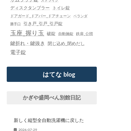
ストライク
ディスクタンブラー
トイレ錠
ドアガード_ドアバー_ドアチェーン
ベランダ
引き戸_引戸_引戸錠
勝手口
玉座_握り玉
破錠
自動施錠
鉄扉_公団
鍵折れ・鍵抜き
閉じ込め_閉めだし
電子錠
はてな blog
かぎや盛岡べん別館日記
新しく縦型全自動洗濯機に戻した
2026-07-29