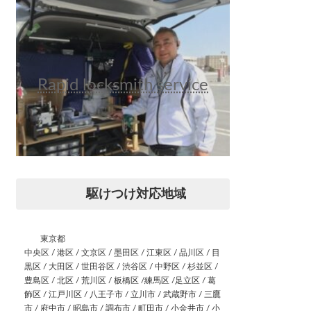
Rapid locksmith service
駆けつけ対応地域
東京都
中央区 / 港区 / 文京区 / 墨田区 / 江東区 / 品川区 / 目
黒区 / 大田区 / 世田谷区 / 渋谷区 / 中野区 / 杉並区 /
豊島区 / 北区 / 荒川区 / 板橋区 /練馬区 /足立区 / 葛
飾区 / 江戸川区 / 八王子市 / 立川市 / 武蔵野市 / 三鷹
市 / 府中市 / 昭島市 / 調布市 / 町田市 / 小金井市 / 小