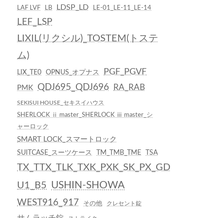
LDSP_LD
LAF LVF
LB
LE-01_LE-11_LE-14
LEF_LSP
LIXIL(リクシル)_TOSTEM(トステ
ム)
PGF_PGVF
LIX_TE0
OPNUS_オプナス
QDJ695_QDJ696
RA_RAB
PMK
SEKISUI HOUSE_セキスイハウス
SHERLOCK ⅱ master_SHERLOCK ⅲ master_シ
ャーロック
SMART LOCK_スマートロック
SUITCASE_スーツケース
TM_TMB_TME
TSA
TX_TTX_TLK_TXK_PXK_SK_PX_GD
USHIN-SHOWA
U1_B5
WEST916_917
その他
クレセント錠
サムラッチ錠