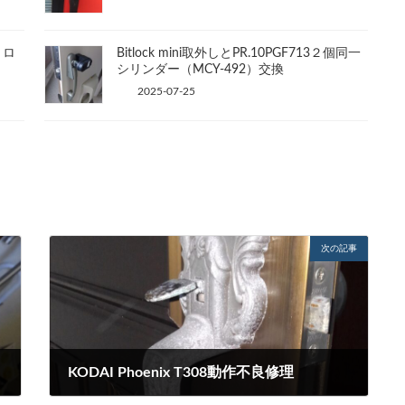
トロ
Bitlock mini取外しとPR.10PGF713２個同一
シリンダー（MCY-492）交換
2025-07-25
次の記事
KODAI Phoenix T308動作不良修理