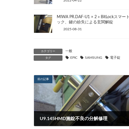
2022-04-22
MIWA PR.DAF-U1 × 2＋BitLockスマー
ック、鍵の紛失による玄関解錠
2025-08-31
一般
カテゴリー
EPIC
SAMSUNG
電子錠
タグ
前の記事
U9.145HMD施錠不良の分解修理