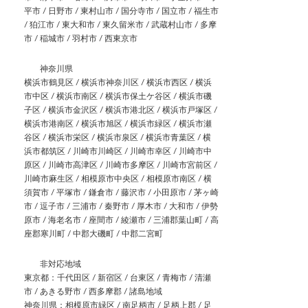
平市 / 日野市 / 東村山市 / 国分寺市 / 国立市 / 福生市
/ 狛江市 / 東大和市 / 東久留米市 / 武蔵村山市 / 多摩
市 / 稲城市 / 羽村市 / 西東京市
神奈川県
横浜市鶴見区 / 横浜市神奈川区 / 横浜市西区 / 横浜
市中区 / 横浜市南区 / 横浜市保土ケ谷区 / 横浜市磯
子区 / 横浜市金沢区 / 横浜市港北区 / 横浜市戸塚区 /
横浜市港南区 / 横浜市旭区 / 横浜市緑区 / 横浜市瀬
谷区 / 横浜市栄区 / 横浜市泉区 / 横浜市青葉区 / 横
浜市都筑区 / 川崎市川崎区 / 川崎市幸区 / 川崎市中
原区 / 川崎市高津区 / 川崎市多摩区 / 川崎市宮前区 /
川崎市麻生区 / 相模原市中央区 / 相模原市南区 / 横
須賀市 / 平塚市 / 鎌倉市 / 藤沢市 / 小田原市 / 茅ヶ崎
市 / 逗子市 / 三浦市 / 秦野市 / 厚木市 / 大和市 / 伊勢
原市 / 海老名市 / 座間市 / 綾瀬市 / 三浦郡葉山町 / 高
座郡寒川町 / 中郡大磯町 / 中郡二宮町
非対応地域
東京都：千代田区 / 新宿区 / 台東区 / 青梅市 / 清瀬
市 / あきる野市 / 西多摩郡 / 諸島地域
神奈川県：相模原市緑区 / 南足柄市 / 足柄上郡 / 足