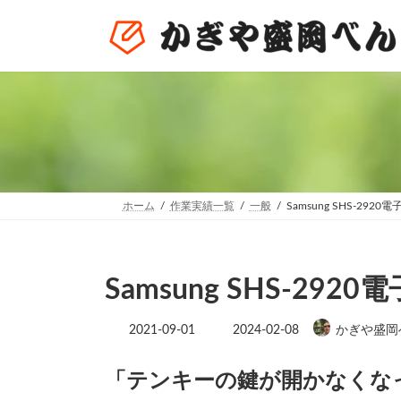
コ
ナ
ン
ビ
テ
ゲ
ン
ー
ツ
シ
へ
ョ
ス
ン
キ
に
ッ
移
プ
動
ホーム
作業実績一覧
一般
Samsung SHS-29
Samsung SHS-2
最
2021-09-01
2024-02-08
かぎや盛岡
終
更
新
「テンキーの鍵が開かなくな
日