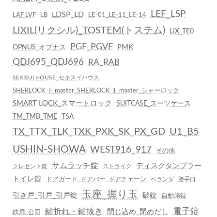
LEF_LSP
LDSP_LD
LAF LVF
LB
LE-01_LE-11_LE-14
LIXIL(リクシル)_TOSTEM(トステム)
LIX_TE0
PGF_PGVF
PMK
OPNUS_オプナス
QDJ695_QDJ696
RA_RAB
SEKISUI HOUSE_セキスイハウス
SHERLOCK ⅱ master_SHERLOCK ⅲ master_シャーロック
SMART LOCK_スマートロック
SUITCASE_スーツケース
TM_TMB_TME
TSA
TX_TTX_TLK_TXK_PXK_SK_PX_GD
U1_B5
USHIN-SHOWA
WEST916_917
その他
サムラッチ錠
ディスクタンブラー
クレセント錠
ストライク
トイレ錠
ドアガード_ドアバー_ドアチェーン
ベランダ
勝手口
玉座_握り玉
引き戸_引戸_引戸錠
破錠
自動施錠
鍵折れ・鍵抜き
電子錠
閉じ込め_閉めだし
鉄扉_公団