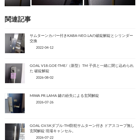
関連記事
サムターンカバー付きKABA-NEO.LAの破錠解錠とシリンダー
交換
2022-04-12
GOAL V18.GOE-TME/（新型）TM 子供と一緒に閉じ込められ
た 破錠解錠
2026-08-02
MIWA PR.LAMA 鍵の紛失による玄関解錠
2026-07-26
GOAL GV.SKダブル-TM防犯サムターン付き ドアスコープ無し
玄関解錠 現場キャンセル。
2026-07-22