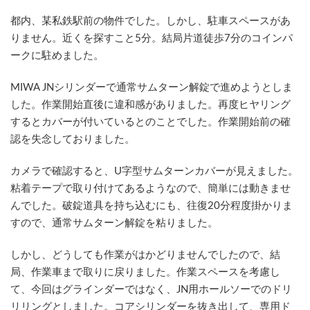
時
:
都内、某私鉄駅前の物件でした。しかし、駐車スペースがあ
りません。近くを探すこと5分。結局片道徒歩7分のコインパ
ークに駐めました。
MIWA JNシリンダーで通常サムターン解錠で進めようとしま
した。作業開始直後に違和感がありました。再度ヒヤリング
するとカバーが付いているとのことでした。作業開始前の確
認を失念しておりました。
カメラで確認すると、U字型サムターンカバーが見えました。
粘着テープで取り付けてあるようなので、簡単には動きませ
んでした。破錠道具を持ち込むにも、往復20分程度掛かりま
すので、通常サムターン解錠を粘りました。
しかし、どうしても作業がはかどりませんでしたので、結
局、作業車まで取りに戻りました。作業スペースを考慮し
て、今回はグラインダーではなく、JN用ホールソーでのドリ
リリングとしました。コアシリンダーを抜き出して、専用ド