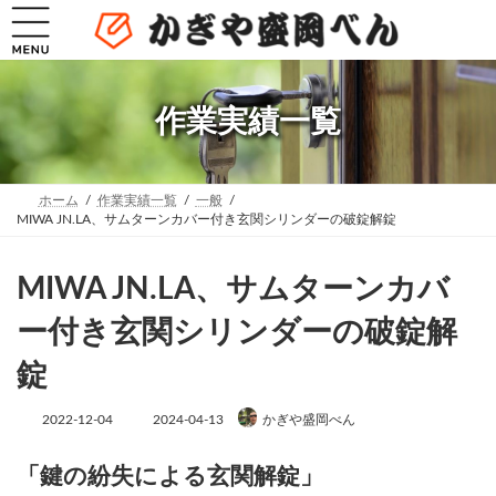
コ
ナ
ン
ビ
テ
ゲ
ン
ー
ツ
シ
へ
ョ
作業実績一覧
ス
ン
キ
に
ッ
移
プ
動
ホーム
作業実績一覧
一般
MIWA JN.LA、サムターンカバー付き玄関シリンダーの破錠解錠
MIWA JN.LA、サムターンカバ
ー付き玄関シリンダーの破錠解
錠
最
2022-12-04
2024-04-13
かぎや盛岡べん
終
更
新
「鍵の紛失による玄関解錠」
日