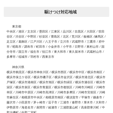
駆けつけ対応地域
東京都
中央区 / 港区 / 文京区 / 墨田区 / 江東区 / 品川区 / 目黒区 / 大田区 / 世田
谷区 / 渋谷区 / 中野区 / 杉並区 / 豊島区 / 北区 / 荒川区 / 板橋区 /練馬区 /
足立区 / 葛飾区 / 江戸川区 / 八王子市 / 立川市 / 武蔵野市 / 三鷹市 / 府中
市 / 昭島市 / 調布市 / 町田市 / 小金井市 / 小平市 / 日野市 / 東村山市 / 国
分寺市 / 国立市 / 福生市 / 狛江市 / 東大和市 / 東久留米市 / 武蔵村山市 /
多摩市 / 稲城市 / 羽村市 / 西東京市
神奈川県
横浜市鶴見区 / 横浜市神奈川区 / 横浜市西区 / 横浜市中区 / 横浜市南区 /
横浜市保土ケ谷区 / 横浜市磯子区 / 横浜市金沢区 / 横浜市港北区 / 横浜市
戸塚区 / 横浜市港南区 / 横浜市旭区 / 横浜市緑区 / 横浜市瀬谷区 / 横浜市
栄区 / 横浜市泉区 / 横浜市青葉区 / 横浜市都筑区 / 川崎市川崎区 / 川崎市
幸区 / 川崎市中原区 / 川崎市高津区 / 川崎市多摩区 / 川崎市宮前区 / 川崎
市麻生区 / 相模原市中央区 / 相模原市南区 / 横須賀市 / 平塚市 / 鎌倉市 /
藤沢市 / 小田原市 / 茅ヶ崎市 / 逗子市 / 三浦市 / 秦野市 / 厚木市 / 大和市 /
伊勢原市 / 海老名市 / 座間市 / 綾瀬市 / 三浦郡葉山町 / 高座郡寒川町 / 中
郡大磯町 / 中郡二宮町