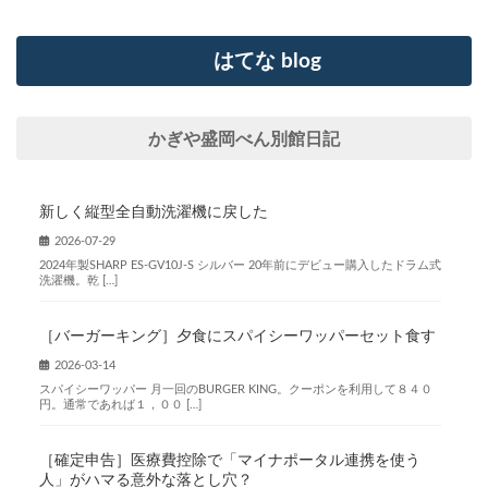
はてな blog
かぎや盛岡べん別館日記
新しく縦型全自動洗濯機に戻した
2026-07-29
2024年製SHARP ES-GV10J-S シルバー 20年前にデビュー購入したドラム式
洗濯機。乾 […]
［バーガーキング］夕食にスパイシーワッパーセット食す
2026-03-14
スパイシーワッパー 月一回のBURGER KING。クーポンを利用して８４０
円。通常であれば１，００ […]
［確定申告］医療費控除で「マイナポータル連携を使う
人」がハマる意外な落とし穴？