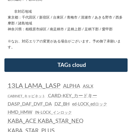
非対応地域
東京都：千代田区 / 新宿区 / 台東区 / 青梅市 / 清瀬市 / あきる野市 / 西多
摩郡 / 諸島地域
神奈川県：相模原市緑区 / 南足柄市 / 足柄上郡 / 足柄下郡 / 愛甲郡
※なお、対応エリアの変更がある場合がございます。予め御了承願いま
す。
TAGs cloud
13LA LAMA_LASP
ALPHA
ASLX
CARD-KEY_カードキー
CABINET_キャビネット
DASP_DAF_DVF_DA
DZ_BH
ed-LOCK_edロック
HMD_HMW
IN-LOCK_インロック
KABA_ACE KABA_STAR_NEO
KABA_STAR_PLUS