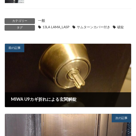
一般
カテゴリー
13LA LAMA_LASP
サムターンカバー付き
破錠
タグ
前の記事
MIWA U9カギ折れによる玄関解錠
2022-12-03
次の記事