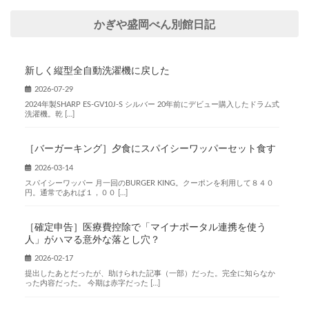
かぎや盛岡べん別館日記
新しく縦型全自動洗濯機に戻した
2026-07-29
2024年製SHARP ES-GV10J-S シルバー 20年前にデビュー購入したドラム式
洗濯機。乾 […]
［バーガーキング］夕食にスパイシーワッパーセット食す
2026-03-14
スパイシーワッパー 月一回のBURGER KING。クーポンを利用して８４０
円。通常であれば１，００ […]
［確定申告］医療費控除で「マイナポータル連携を使う
人」がハマる意外な落とし穴？
2026-02-17
提出したあとだったが、助けられた記事（一部）だった。完全に知らなか
った内容だった。 今期は赤字だった […]