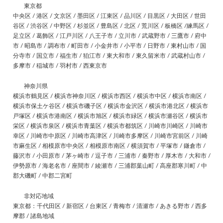
東京都
中央区 / 港区 / 文京区 / 墨田区 / 江東区 / 品川区 / 目黒区 / 大田区 / 世田
谷区 / 渋谷区 / 中野区 / 杉並区 / 豊島区 / 北区 / 荒川区 / 板橋区 /練馬区 /
足立区 / 葛飾区 / 江戸川区 / 八王子市 / 立川市 / 武蔵野市 / 三鷹市 / 府中
市 / 昭島市 / 調布市 / 町田市 / 小金井市 / 小平市 / 日野市 / 東村山市 / 国
分寺市 / 国立市 / 福生市 / 狛江市 / 東大和市 / 東久留米市 / 武蔵村山市 /
多摩市 / 稲城市 / 羽村市 / 西東京市
神奈川県
横浜市鶴見区 / 横浜市神奈川区 / 横浜市西区 / 横浜市中区 / 横浜市南区 /
横浜市保土ケ谷区 / 横浜市磯子区 / 横浜市金沢区 / 横浜市港北区 / 横浜市
戸塚区 / 横浜市港南区 / 横浜市旭区 / 横浜市緑区 / 横浜市瀬谷区 / 横浜市
栄区 / 横浜市泉区 / 横浜市青葉区 / 横浜市都筑区 / 川崎市川崎区 / 川崎市
幸区 / 川崎市中原区 / 川崎市高津区 / 川崎市多摩区 / 川崎市宮前区 / 川崎
市麻生区 / 相模原市中央区 / 相模原市南区 / 横須賀市 / 平塚市 / 鎌倉市 /
藤沢市 / 小田原市 / 茅ヶ崎市 / 逗子市 / 三浦市 / 秦野市 / 厚木市 / 大和市 /
伊勢原市 / 海老名市 / 座間市 / 綾瀬市 / 三浦郡葉山町 / 高座郡寒川町 / 中
郡大磯町 / 中郡二宮町
非対応地域
東京都：千代田区 / 新宿区 / 台東区 / 青梅市 / 清瀬市 / あきる野市 / 西多
摩郡 / 諸島地域