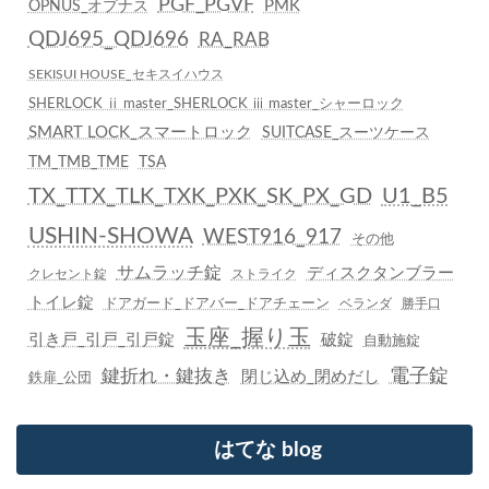
PGF_PGVF
PMK
OPNUS_オプナス
QDJ695_QDJ696
RA_RAB
SEKISUI HOUSE_セキスイハウス
SHERLOCK ⅱ master_SHERLOCK ⅲ master_シャーロック
SMART LOCK_スマートロック
SUITCASE_スーツケース
TM_TMB_TME
TSA
TX_TTX_TLK_TXK_PXK_SK_PX_GD
U1_B5
USHIN-SHOWA
WEST916_917
その他
サムラッチ錠
ディスクタンブラー
クレセント錠
ストライク
トイレ錠
ドアガード_ドアバー_ドアチェーン
ベランダ
勝手口
玉座_握り玉
引き戸_引戸_引戸錠
破錠
自動施錠
鍵折れ・鍵抜き
電子錠
閉じ込め_閉めだし
鉄扉_公団
はてな blog