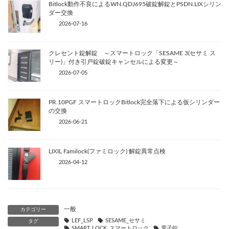
Bitlock動作不良によるWN.QDJ695破錠解錠とPSDN.LIXシリン
ダー交換
2026-07-16
クレセント錠解錠 ～スマートロック「SESAME 3(セサミ ス
リー)」付き引戸錠破錠キャンセルによる変更～
2026-07-05
PR.10PGF スマートロックBitlock完全落下による仮シリンダー
の交換
2026-06-21
LIXIL Familock(ファミロック) 解錠異常点検
2026-04-12
一般
カテゴリー
LEF_LSP
SESAME_セサミ
タグ
SMART LOCK_スマートロック
電子錠