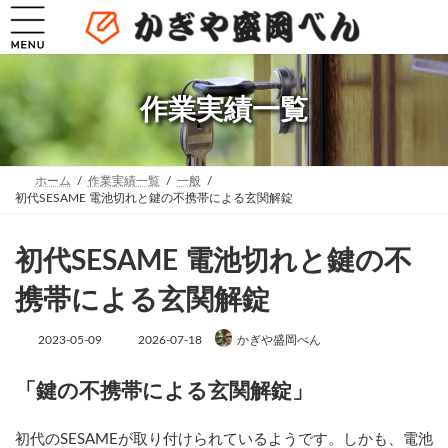
コ
ナ
ン
ビ
テ
ゲ
ン
ー
ツ
シ
へ
ョ
作業実績一覧
ス
ン
キ
に
ッ
移
プ
動
ホーム
作業実績一覧
一般
初代SESAME 電池切れと鍵の不携帯による玄関解錠
初代SESAME 電池切れと鍵の不
携帯による玄関解錠
最
2023-05-09
2026-07-18
かぎや盛岡べん
終
更
新
「鍵の不携帯による玄関解錠」
日
時
:
初代のSESAMEが取り付けられているようです。しかも、電池