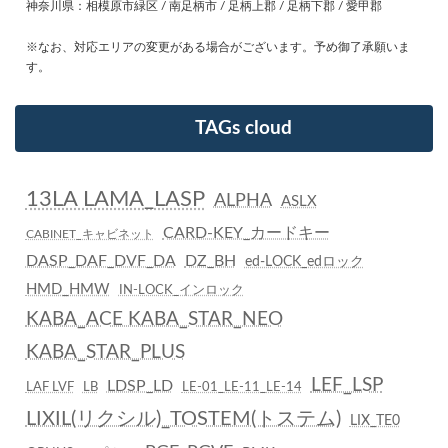
神奈川県：相模原市緑区 / 南足柄市 / 足柄上郡 / 足柄下郡 / 愛甲郡
※なお、対応エリアの変更がある場合がございます。予め御了承願いま
す。
TAGs cloud
13LA LAMA_LASP
ALPHA
ASLX
CARD-KEY_カードキー
CABINET_キャビネット
DASP_DAF_DVF_DA
DZ_BH
ed-LOCK_edロック
HMD_HMW
IN-LOCK_インロック
KABA_ACE KABA_STAR_NEO
KABA_STAR_PLUS
LEF_LSP
LDSP_LD
LAF LVF
LB
LE-01_LE-11_LE-14
LIXIL(リクシル)_TOSTEM(トステム)
LIX_TE0