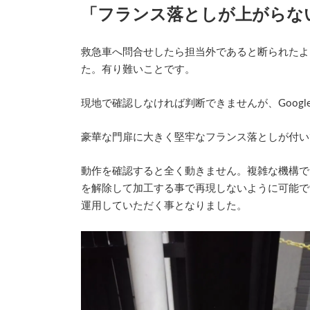
新
「フランス落としが上がらな
日
時
:
救急車へ問合せしたら担当外であると断られたよ
た。有り難いことです。
現地で確認しなければ判断できませんが、Goog
豪華な門扉に大きく堅牢なフランス落としが付い
動作を確認すると全く動きません。複雑な機構で
を解除して加工する事で再現しないように可能で
運用していただく事となりました。