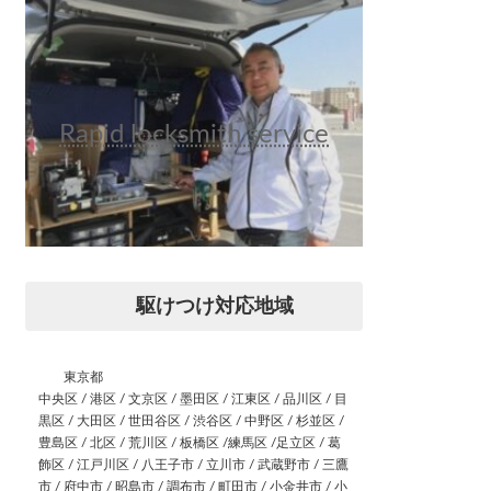
Rapid locksmith service
駆けつけ対応地域
東京都
中央区 / 港区 / 文京区 / 墨田区 / 江東区 / 品川区 / 目
黒区 / 大田区 / 世田谷区 / 渋谷区 / 中野区 / 杉並区 /
豊島区 / 北区 / 荒川区 / 板橋区 /練馬区 /足立区 / 葛
飾区 / 江戸川区 / 八王子市 / 立川市 / 武蔵野市 / 三鷹
市 / 府中市 / 昭島市 / 調布市 / 町田市 / 小金井市 / 小