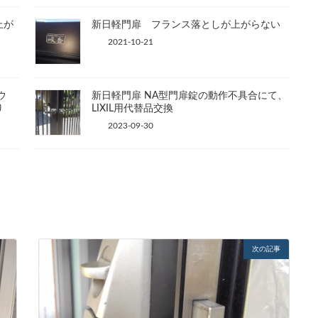
上が
新日軽門扉 フランス落としが上がらない
2021-10-21
ウ
新日軽門扉 NA型門扉錠の動作不具合にて、
り
LIXIL用代替品交換
2023-09-30
次の記事