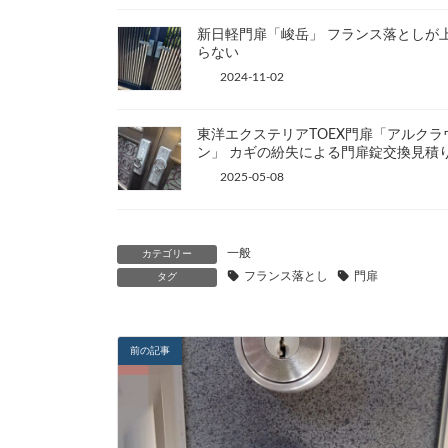
新日軽門扉「峻岳」 フランス落としが
らない
2024-11-02
東洋エクステリアTOEX門扉「アルクラ
ン」 カギの紛失による門扉錠交換見積
2025-05-08
一般
カテゴリー
フランス落とし
門扉
タグ
前の記事