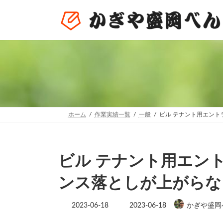
コ
ナ
ン
ビ
テ
ゲ
ン
ー
ツ
シ
へ
ョ
ス
ン
キ
に
ッ
移
プ
動
ホーム
作業実績一覧
一般
ビル テナント用エント
ビル テナント用エン
ンス落としが上がらな
最
2023-06-18
2023-06-18
かぎや盛岡
終
更