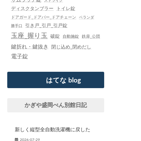
ストライク
ディスクタンブラー
トイレ錠
ドアガード_ドアバー_ドアチェーン
ベランダ
引き戸_引戸_引戸錠
勝手口
玉座_握り玉
破錠
自動施錠
鉄扉_公団
鍵折れ・鍵抜き
閉じ込め_閉めだし
電子錠
はてな blog
かぎや盛岡べん別館日記
新しく縦型全自動洗濯機に戻した
2026-07-29