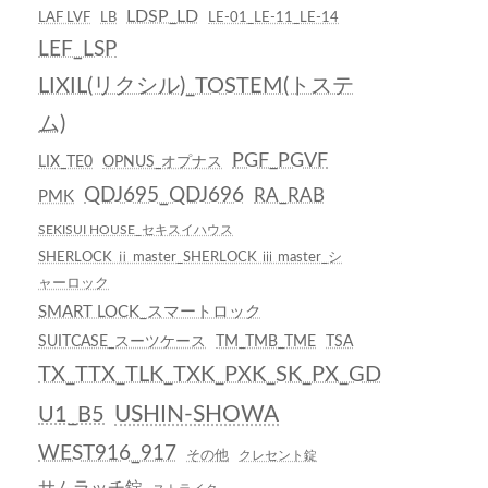
LDSP_LD
LAF LVF
LB
LE-01_LE-11_LE-14
LEF_LSP
LIXIL(リクシル)_TOSTEM(トステ
ム)
PGF_PGVF
LIX_TE0
OPNUS_オプナス
QDJ695_QDJ696
RA_RAB
PMK
SEKISUI HOUSE_セキスイハウス
SHERLOCK ⅱ master_SHERLOCK ⅲ master_シ
ャーロック
SMART LOCK_スマートロック
SUITCASE_スーツケース
TM_TMB_TME
TSA
TX_TTX_TLK_TXK_PXK_SK_PX_GD
USHIN-SHOWA
U1_B5
WEST916_917
その他
クレセント錠
サムラッチ錠