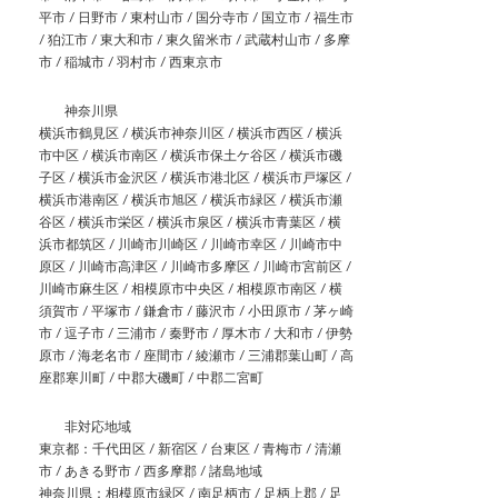
平市 / 日野市 / 東村山市 / 国分寺市 / 国立市 / 福生市
/ 狛江市 / 東大和市 / 東久留米市 / 武蔵村山市 / 多摩
市 / 稲城市 / 羽村市 / 西東京市
神奈川県
横浜市鶴見区 / 横浜市神奈川区 / 横浜市西区 / 横浜
市中区 / 横浜市南区 / 横浜市保土ケ谷区 / 横浜市磯
子区 / 横浜市金沢区 / 横浜市港北区 / 横浜市戸塚区 /
横浜市港南区 / 横浜市旭区 / 横浜市緑区 / 横浜市瀬
谷区 / 横浜市栄区 / 横浜市泉区 / 横浜市青葉区 / 横
浜市都筑区 / 川崎市川崎区 / 川崎市幸区 / 川崎市中
原区 / 川崎市高津区 / 川崎市多摩区 / 川崎市宮前区 /
川崎市麻生区 / 相模原市中央区 / 相模原市南区 / 横
須賀市 / 平塚市 / 鎌倉市 / 藤沢市 / 小田原市 / 茅ヶ崎
市 / 逗子市 / 三浦市 / 秦野市 / 厚木市 / 大和市 / 伊勢
原市 / 海老名市 / 座間市 / 綾瀬市 / 三浦郡葉山町 / 高
座郡寒川町 / 中郡大磯町 / 中郡二宮町
非対応地域
東京都：千代田区 / 新宿区 / 台東区 / 青梅市 / 清瀬
市 / あきる野市 / 西多摩郡 / 諸島地域
神奈川県：相模原市緑区 / 南足柄市 / 足柄上郡 / 足