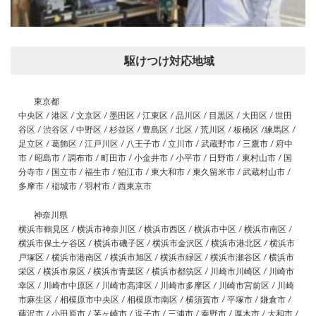
駆けつけ対応地域
東京都
中央区 / 港区 / 文京区 / 墨田区 / 江東区 / 品川区 / 目黒区 / 大田区 / 世田
谷区 / 渋谷区 / 中野区 / 杉並区 / 豊島区 / 北区 / 荒川区 / 板橋区 /練馬区 /
足立区 / 葛飾区 / 江戸川区 / 八王子市 / 立川市 / 武蔵野市 / 三鷹市 / 府中
市 / 昭島市 / 調布市 / 町田市 / 小金井市 / 小平市 / 日野市 / 東村山市 / 国
分寺市 / 国立市 / 福生市 / 狛江市 / 東大和市 / 東久留米市 / 武蔵村山市 /
多摩市 / 稲城市 / 羽村市 / 西東京市
神奈川県
横浜市鶴見区 / 横浜市神奈川区 / 横浜市西区 / 横浜市中区 / 横浜市南区 /
横浜市保土ケ谷区 / 横浜市磯子区 / 横浜市金沢区 / 横浜市港北区 / 横浜市
戸塚区 / 横浜市港南区 / 横浜市旭区 / 横浜市緑区 / 横浜市瀬谷区 / 横浜市
栄区 / 横浜市泉区 / 横浜市青葉区 / 横浜市都筑区 / 川崎市川崎区 / 川崎市
幸区 / 川崎市中原区 / 川崎市高津区 / 川崎市多摩区 / 川崎市宮前区 / 川崎
市麻生区 / 相模原市中央区 / 相模原市南区 / 横須賀市 / 平塚市 / 鎌倉市 /
藤沢市 / 小田原市 / 茅ヶ崎市 / 逗子市 / 三浦市 / 秦野市 / 厚木市 / 大和市 /