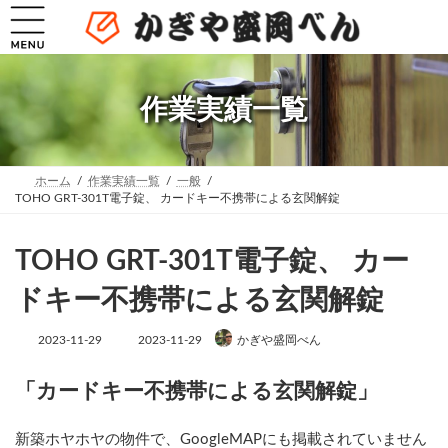
コ
ナ
ン
ビ
テ
ゲ
ン
ー
ツ
シ
へ
ョ
作業実績一覧
ス
ン
キ
に
ッ
移
プ
動
ホーム
作業実績一覧
一般
TOHO GRT-301T電子錠、 カードキー不携帯による玄関解錠
TOHO GRT-301T電子錠、 カー
ドキー不携帯による玄関解錠
最
2023-11-29
2023-11-29
かぎや盛岡べん
終
更
新
「カードキー不携帯による玄関解錠」
日
時
:
新築ホヤホヤの物件で、GoogleMAPにも掲載されていません