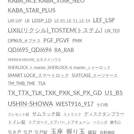
KABA_ACE KABA_STAR_NEO
KABA_STAR_PLUS
LEF_LSP
LDSP_LD
LAF LVF
LB
LE-01_LE-11_LE-14
LIXIL(リクシル)_TOSTEM(トステム)
LIX_TE0
PGF_PGVF
PMK
OPNUS_オプナス
QDJ695_QDJ696
RA_RAB
SEKISUI HOUSE_セキスイハウス
SHERLOCK ⅱ master_SHERLOCK ⅲ master_シャーロック
SMART LOCK_スマートロック
SUITCASE_スーツケース
TM_TMB_TME
TSA
TX_TTX_TLK_TXK_PXK_SK_PX_GD
U1_B5
USHIN-SHOWA
WEST916_917
その他
サムラッチ錠
ディスクタンブラー
クレセント錠
ストライク
トイレ錠
ドアガード_ドアバー_ドアチェーン
ベランダ
勝手口
玉座_握り玉
引き戸_引戸_引戸錠
破錠
自動施錠