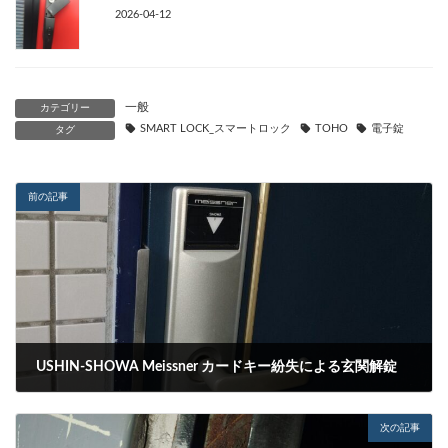
2026-04-12
一般
カテゴリー
SMART LOCK_スマートロック
TOHO
電子錠
タグ
前の記事
USHIN-SHOWA Meissner カードキー紛失による玄関解錠
2023-11-28
次の記事