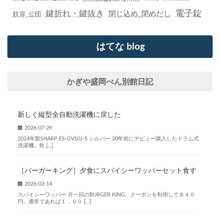
鍵折れ・鍵抜き
電子錠
閉じ込め_閉めだし
鉄扉_公団
はてな blog
かぎや盛岡べん別館日記
新しく縦型全自動洗濯機に戻した
2026-07-29
2024年製SHARP ES-GV10J-S シルバー 20年前にデビュー購入したドラム式
洗濯機。乾 […]
［バーガーキング］夕食にスパイシーワッパーセット食す
2026-03-14
スパイシーワッパー 月一回のBURGER KING。クーポンを利用して８４０
円。通常であれば１，００ […]