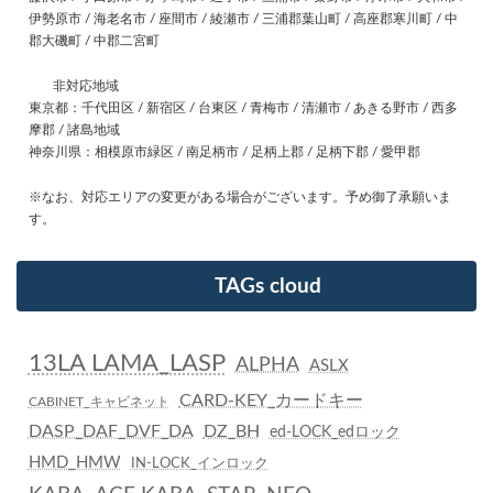
伊勢原市 / 海老名市 / 座間市 / 綾瀬市 / 三浦郡葉山町 / 高座郡寒川町 / 中
郡大磯町 / 中郡二宮町
非対応地域
東京都：千代田区 / 新宿区 / 台東区 / 青梅市 / 清瀬市 / あきる野市 / 西多
摩郡 / 諸島地域
神奈川県：相模原市緑区 / 南足柄市 / 足柄上郡 / 足柄下郡 / 愛甲郡
※なお、対応エリアの変更がある場合がございます。予め御了承願いま
す。
TAGs cloud
13LA LAMA_LASP
ALPHA
ASLX
CARD-KEY_カードキー
CABINET_キャビネット
DASP_DAF_DVF_DA
DZ_BH
ed-LOCK_edロック
HMD_HMW
IN-LOCK_インロック