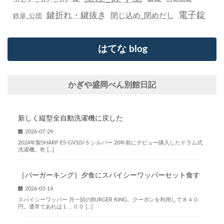
鍵折れ・鍵抜き
電子錠
閉じ込め_閉めだし
鉄扉_公団
はてな blog
かぎや盛岡べん別館日記
新しく縦型全自動洗濯機に戻した
2026-07-29
2024年製SHARP ES-GV10J-S シルバー 20年前にデビュー購入したドラム式
洗濯機。乾 […]
［バーガーキング］夕食にスパイシーワッパーセット食す
2026-03-14
スパイシーワッパー 月一回のBURGER KING。クーポンを利用して８４０
円。通常であれば１，００ […]