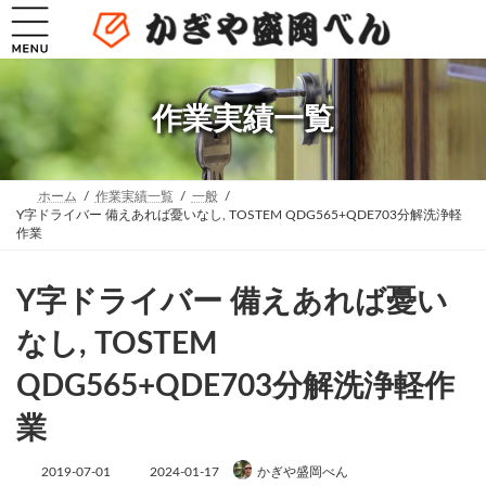
コ
ナ
ン
ビ
テ
ゲ
ン
ー
ツ
シ
へ
ョ
作業実績一覧
ス
ン
キ
に
ッ
移
プ
動
ホーム
作業実績一覧
一般
Y字ドライバー 備えあれば憂いなし, TOSTEM QDG565+QDE703分解洗浄軽
作業
Y字ドライバー 備えあれば憂い
なし, TOSTEM
QDG565+QDE703分解洗浄軽作
業
最
2019-07-01
2024-01-17
かぎや盛岡べん
終