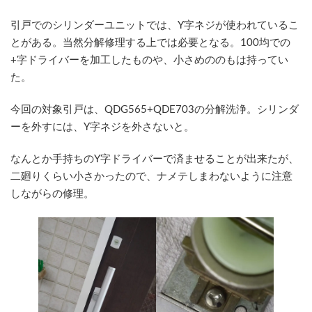
更
新
引戸でのシリンダーユニットでは、Y字ネジが使われているこ
日
とがある。当然分解修理する上では必要となる。100均での
時
:
+字ドライバーを加工したものや、小さめののもは持ってい
た。
今回の対象引戸は、QDG565+QDE703の分解洗浄。シリンダ
ーを外すには、Y字ネジを外さないと。
なんとか手持ちのY字ドライバーで済ませることが出来たが、
二廻りくらい小さかったので、ナメテしまわないように注意
しながらの修理。