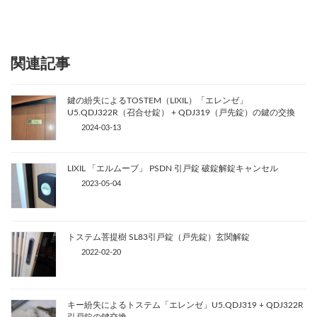
関連記事
鍵の紛失によるTOSTEM（LIXIL）「エレンゼ」
U5.QDJ322R（召合せ錠） + QDJ319（戸先錠）の鍵の交換
2024-03-13
LIXIL 「エルムーブ」 PSDN 引戸錠 破錠解錠キャンセル
2023-05-04
トステム菩提樹 SL83引戸錠（戸先錠）玄関解錠
2022-02-20
キー紛失によるトステム「エレンゼ」U5.QDJ319 + QDJ322R
引戸錠の鍵交換