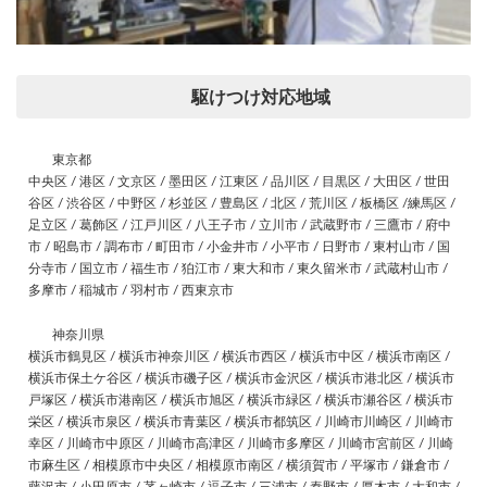
駆けつけ対応地域
東京都
中央区 / 港区 / 文京区 / 墨田区 / 江東区 / 品川区 / 目黒区 / 大田区 / 世田
谷区 / 渋谷区 / 中野区 / 杉並区 / 豊島区 / 北区 / 荒川区 / 板橋区 /練馬区 /
足立区 / 葛飾区 / 江戸川区 / 八王子市 / 立川市 / 武蔵野市 / 三鷹市 / 府中
市 / 昭島市 / 調布市 / 町田市 / 小金井市 / 小平市 / 日野市 / 東村山市 / 国
分寺市 / 国立市 / 福生市 / 狛江市 / 東大和市 / 東久留米市 / 武蔵村山市 /
多摩市 / 稲城市 / 羽村市 / 西東京市
神奈川県
横浜市鶴見区 / 横浜市神奈川区 / 横浜市西区 / 横浜市中区 / 横浜市南区 /
横浜市保土ケ谷区 / 横浜市磯子区 / 横浜市金沢区 / 横浜市港北区 / 横浜市
戸塚区 / 横浜市港南区 / 横浜市旭区 / 横浜市緑区 / 横浜市瀬谷区 / 横浜市
栄区 / 横浜市泉区 / 横浜市青葉区 / 横浜市都筑区 / 川崎市川崎区 / 川崎市
幸区 / 川崎市中原区 / 川崎市高津区 / 川崎市多摩区 / 川崎市宮前区 / 川崎
市麻生区 / 相模原市中央区 / 相模原市南区 / 横須賀市 / 平塚市 / 鎌倉市 /
藤沢市 / 小田原市 / 茅ヶ崎市 / 逗子市 / 三浦市 / 秦野市 / 厚木市 / 大和市 /