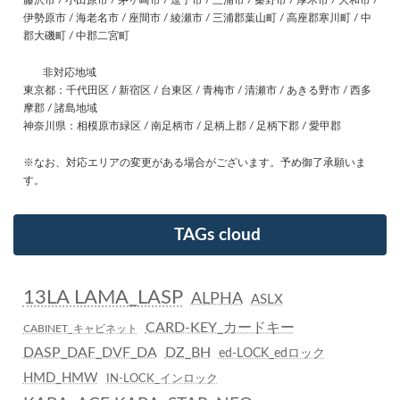
伊勢原市 / 海老名市 / 座間市 / 綾瀬市 / 三浦郡葉山町 / 高座郡寒川町 / 中
郡大磯町 / 中郡二宮町
非対応地域
東京都：千代田区 / 新宿区 / 台東区 / 青梅市 / 清瀬市 / あきる野市 / 西多
摩郡 / 諸島地域
神奈川県：相模原市緑区 / 南足柄市 / 足柄上郡 / 足柄下郡 / 愛甲郡
※なお、対応エリアの変更がある場合がございます。予め御了承願いま
す。
TAGs cloud
13LA LAMA_LASP
ALPHA
ASLX
CARD-KEY_カードキー
CABINET_キャビネット
DASP_DAF_DVF_DA
DZ_BH
ed-LOCK_edロック
HMD_HMW
IN-LOCK_インロック