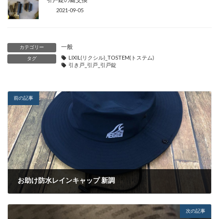
2021-09-05
一般
カテゴリー
LIXIL(リクシル)_TOSTEM(トステム)
タグ
引き戸_引戸_引戸錠
前の記事
お助け防水レインキャップ 新調
2019-06-11
次の記事