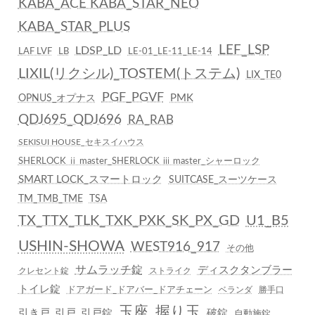
KABA_ACE KABA_STAR_NEO
KABA_STAR_PLUS
LEF_LSP
LDSP_LD
LAF LVF
LB
LE-01_LE-11_LE-14
LIXIL(リクシル)_TOSTEM(トステム)
LIX_TE0
PGF_PGVF
PMK
OPNUS_オプナス
QDJ695_QDJ696
RA_RAB
SEKISUI HOUSE_セキスイハウス
SHERLOCK ⅱ master_SHERLOCK ⅲ master_シャーロック
SMART LOCK_スマートロック
SUITCASE_スーツケース
TM_TMB_TME
TSA
TX_TTX_TLK_TXK_PXK_SK_PX_GD
U1_B5
USHIN-SHOWA
WEST916_917
その他
サムラッチ錠
ディスクタンブラー
クレセント錠
ストライク
トイレ錠
ドアガード_ドアバー_ドアチェーン
ベランダ
勝手口
玉座_握り玉
引き戸_引戸_引戸錠
破錠
自動施錠